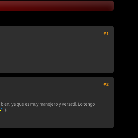
#1
#2
bien, ya que es muy manejero y versatil. Lo tengo
).