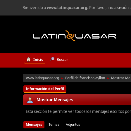
Bienvenido a
www.latinquasar.org
. Por favor,
inicia sesión
Inicio
Buscar
www.latinquasar.org
Perfil de franciscojayllon
Mostrar Me
►
►
Información del Perfil
Mostrar Mensajes
Esta sección te permite ver todos los mensajes escritos po
Mensajes
Temas
Adjuntos