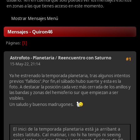
usuario. Ten en cuenta que sólo puedes ver los mensajes escritos
en zonas a las que tienes acceso en este momento.
Mostrar Mensajes Menú
Mensajes - Quiron46
Páginas
1
Astrofoto - Planetaria
/
Reencuentro con Saturno
#1
15-May-22, 21:14
Ya he estrenado la temporada planetaria, tras algunos intentos
previos "fallidos".Por fin,el sábado hubo suerte y esta es la
foto. A destacar la posición cada vez más cerrada de los anillos y
las bandas y zonas del hemisferio sur que empiezan a ser
visibles.
Un saludo y buenos madrugones.
El inici de la temporada planetaria està ja arribant a
estes latituts. Cal matinar, i no hi ha temps ni seeing