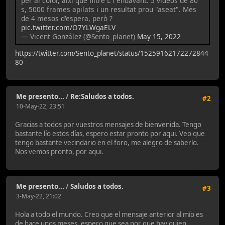
per al color, així que filtre L i endavant. 5 videos de 80
s, 5000 frames apilats i un resultat prou "aseat". Mės
de 4 mesos d'espera, però ?
pic.twitter.com/O7YLWgaELV
— Vicent González (@Sento_planet)
May 15, 2022
https://twitter.com/Sento_planet/status/15259162172272844
80
Me presento...
/
Re:Saludos a todos.
#2
10-May-22, 23:51
Gracias a todos por vuestros mensajes de bienvenida. Tengo
bastante lío estos días, espero estar pronto por aqui. Veo que
tengo bastante vecindario en el foro, me alegro de saberlo.
Nos vemos pronto, por aqui.
Me presento...
/
Saludos a todos.
#3
3-May-22, 21:02
Hola a todo el mundo. Creo que el mensaje anterior al mío es
de hace unos meses, espero que sea por que hay quien