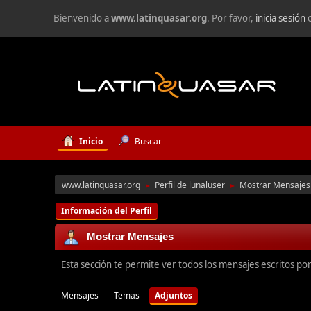
Bienvenido a
www.latinquasar.org
. Por favor,
inicia sesión
Inicio
Buscar
www.latinquasar.org
Perfil de lunaluser
Mostrar Mensajes
►
►
Información del Perfil
Mostrar Mensajes
Esta sección te permite ver todos los mensajes escritos po
Mensajes
Temas
Adjuntos