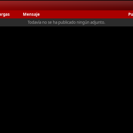
argas
Mensaje
Pu
Todavía no se ha publicado ningún adjunto.