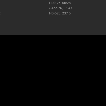
:
1-Dic-25, 00:28
7-Ago-26, 05:43
:
1-Dic-25, 23:15