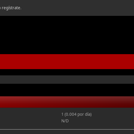
o
regístrate
.
1 (0.004 por día)
N/D