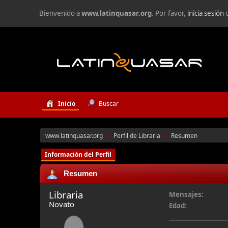
Bienvenido a
www.latinquasar.org
. Por favor,
inicia sesión
Inicio
Buscar
www.latinquasar.org
Perfil de Libraria
Resumen
►
►
Información del Perfil
Resumen
Libraria
Mensajes:
Novato
Edad: