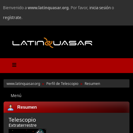
Bienvenido a
www.latinquasar.org
. Por favor,
inicia sesión
o
regístrate
.
www.latinquasar.org
Perfil de Telescopio
Resumen
►
►
Menú
Resumen
Telescopio
Extraterrestre