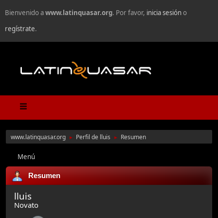
Bienvenido a
www.latinquasar.org
. Por favor,
inicia sesión
o
regístrate
.
www.latinquasar.org
Perfil de lluis
Resumen
►
►
Menú
Resumen
lluis
Novato