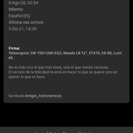
8-Ago-26, 02:04
Idioma:
Español (ES)
Última vez activo:
5-Dic-21, 14:39
Firma:
Telescopios: SW 150/1200-EQ3, Meade LB 12", ETX70, ED-80, Lunt
60.
No es más rico el que más tiene, sino el que menos necesita.
El secreto de la felicidad no está en hacer lo que se quiere sino en
querer lo que se hace.
facebook
Amigos_Astronomicos