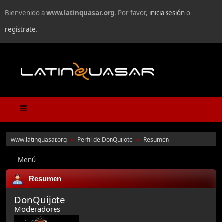
Bienvenido a
www.latinquasar.org
. Por favor,
inicia sesión
o
regístrate
.
www.latinquasar.org
Perfil de DonQuijote
Resumen
►
►
Menú
Resumen
DonQuijote
Moderadores