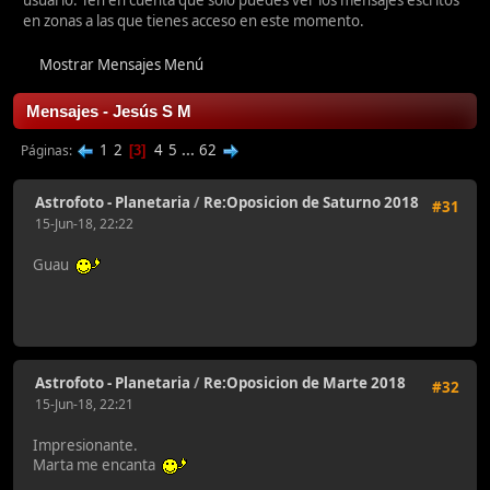
usuario. Ten en cuenta que sólo puedes ver los mensajes escritos
en zonas a las que tienes acceso en este momento.
Mostrar Mensajes Menú
Mensajes - Jesús S M
1
2
4
5
...
62
Páginas
3
Astrofoto - Planetaria
/
Re:Oposicion de Saturno 2018
#31
15-Jun-18, 22:22
Guau
Astrofoto - Planetaria
/
Re:Oposicion de Marte 2018
#32
15-Jun-18, 22:21
Impresionante.
Marta me encanta