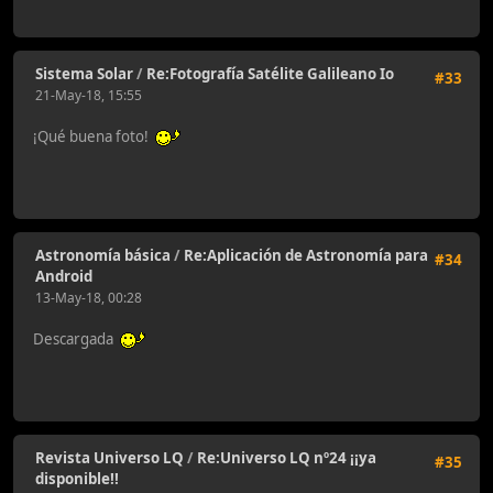
Sistema Solar
/
Re:Fotografía Satélite Galileano Io
#33
21-May-18, 15:55
¡Qué buena foto!
Astronomía básica
/
Re:Aplicación de Astronomía para
#34
Android
13-May-18, 00:28
Descargada
Revista Universo LQ
/
Re:Universo LQ nº24 ¡¡ya
#35
disponible!!