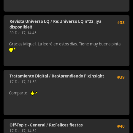
Revista Universo LQ
/
Re:Universo LQ nº23 ¡¡ya
#38
disponible!!
30-Dic-17, 14:45
Gracias Miquel. La leeré en estos días. Tiene muy buena pinta
Tratamiento Digital
/
Re:Aprendiendo PixInsight
#39
17-Dic-17, 21:53
Comparto.
Off-Topic - General
/
Re:Felices fiestas
#40
17-Dic-17, 14:52