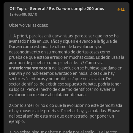
Off-Topic - General
/
Re: Darwin cumple 200 años
#14
13-Feb-09, 03:10
Observo varias cosas:
1. A priori, para los anti-darwinistas, parece ser que no se ha
avanzado nada en 200 años y siguen elevando a la figura de
Darwin como estandarte ultimo de la evolucion y su
desconocimiento en su momento de ciertas cosas como
prueba de que estaba errado en muchas cosas. Es decir, usais la
ausencia de pruebas como prueba de...¿? Como si la
anteriormente
teoria
de la evolucion se hubiese quedado en
Darwin y no hubiesemos avanzado en nada. Dices que hay
sectores "cientificos y no cientificos" que no la avalan. Del
sector cientifico, de existir ese supuesto debate, podria tener
su logica. Pero el hecho de que "no cientificos" no avalen la
evolucion no me dice absolutamente nada.
2.Con lo anterior no digo que la evolucion no este demostrada
o haya ausencia de pruebas. Pruebas hay, y a patadas. El paso
del pez al anfibio esta mas que demostrado, por poner un
ejemplo.
3. No existe ningun debate ni nada por el estilo. Es el sector