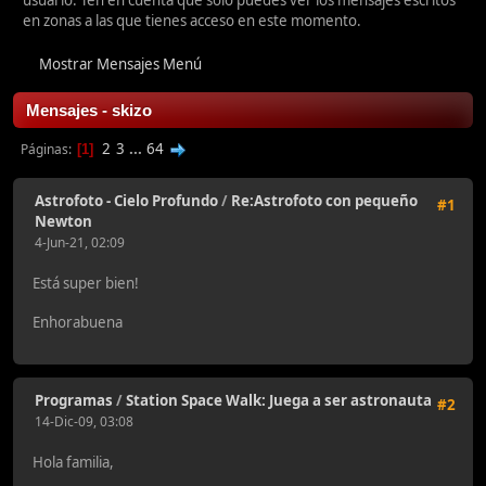
usuario. Ten en cuenta que sólo puedes ver los mensajes escritos
en zonas a las que tienes acceso en este momento.
Mostrar Mensajes Menú
Mensajes - skizo
2
3
...
64
Páginas
1
Astrofoto - Cielo Profundo
/
Re:Astrofoto con pequeño
#1
Newton
4-Jun-21, 02:09
Está super bien!
Enhorabuena
Programas
/
Station Space Walk: Juega a ser astronauta
#2
14-Dic-09, 03:08
Hola familia,