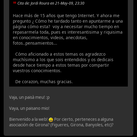
Cita de: Jordi Roura en 21-May-09, 23:30
Hace más de 15 años que tengo Internet. Y ahora me
pregunto ¿ Cómo he tardado tanto en apuntarme a una
página cómo esta? voy a necesitar mucho tiempo en
repasarmela toda, pues es interesantisima y riquisima
en conocimientos, videos, anecdotas,
fotos..pensamientos...
Cómo aficionado a estos temas os agradezco
muchísimo a los que sois entendidos y os dedicais
desde hace tiempo a estos temas por compartir
vuestros conocimientos.
De corazon, muchas gracias.
Vaja, un paisà meu! :p
Vaya, un paisano mio!
Bienvenido a la web!
Por cierto, perteneces a alguna
asociación de Girona? (Figueres, Girona, Banyoles, etc)?