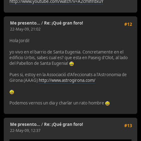
http://www.youtube.com/watch?v=A2cmlhfdxuY
Me presento...
/
Re: ¡Qué gran foro!
#12
22-May-09, 21:02
Hola Jordi!
yo vivo en el barrio de Santa Eugenia. Concretamente en el
edificio Urbis, sabes cual es? que esta en Paseig d'Olot, al lado
del Pabellon de Santa Eugenia!
Pues si, estoy en la Associació d'Afeccionats a l'Astronomia de
Girona (AAAG)
http://www.astrogirona.com/
Podemos vernos un dia y charlar un rato hombre
Me presento...
/
Re: ¡Qué gran foro!
#13
22-May-09, 12:37