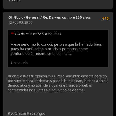
Off-Topic - General
/
Re: Darwin cumple 200 años
#15
12-Feb-09, 20:09
Cita de: m33 en 12-Feb-09, 19:44
A ese señor no lo conocí, pero se que la ha liado bien,
pues ha confundido a muchas personas como
confundido él mismo se encontraba.
Un saludo
Bueno, esa es tu opinion m33. Pero lamentablemente para ti y
por suerte para los demas y para la humanidad, la ciencia no es
democratica y no atiende a opiniones, sino a pruebas
contrastadas no sujetas a ningun tipo de dogma.
P.D: Gracias Pepebrigo.