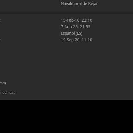
Navalmoral de Béjar
:
15-Feb-10, 22:10
7-Ago-26, 21:55
Español (ES)
:
19-Sep-20, 11:10
4 mm
odificar.