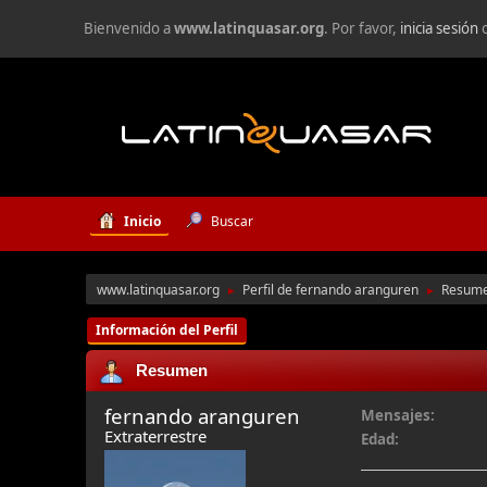
Bienvenido a
www.latinquasar.org
. Por favor,
inicia sesión
Inicio
Buscar
www.latinquasar.org
Perfil de fernando aranguren
Resum
►
►
Información del Perfil
Resumen
fernando aranguren
Mensajes:
Extraterrestre
Edad: