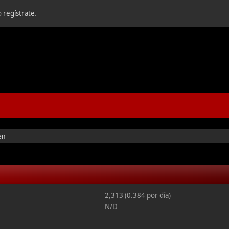
o
regístrate
.
en
2,313 (0.384 por día)
N/D