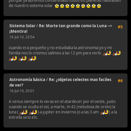
porque ya abremos contaminado todos los planetas habitables
de nuestro sistema solar
Sistema Solar
/
Re: Marte tan grande como la Luna -->
#5
¡Mentira!
16-Jul-10, 23:54
cuando era pequeño y no estudiaba la astronomia yo y mi
familia nos lo creimos salimos a las 12 pm para verlo
Astronomía básica
/
Re: ¿objetos celestes mas faciles
#6
de ver?
16-Jul-10, 20:01
A venus siempre lo veras en el atardecer por el oeste, justo
cuando se oculta el sol, a marte, m 42 (nebulosa de orión) la
luna (
) a jupiter en invierno (o a las 3 am
) a la
estrella sirio etc.