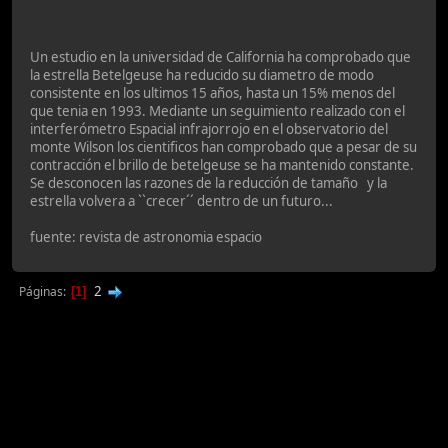
Un estudio en la universidad de California ha comprobado que
la estrella Betelgeuse ha reducido su diametro de modo
consistente en los ultimos 15 años, hasta un 15% menos del
que tenia en 1993. Mediante un seguimiento realizado con el
interferómetro Espacial infrajorrojo en el observatorio del
monte Wilson los cientificos han comprobado que a pesar de su
contracción el brillo de betelgeuse se ha mantenido constante.
Se desconocen las razones de la reducción de tamaño y la
estrella volvera a ``crecer´´ dentro de un futuro...
fuente: revista de astronomia espacio
2
Páginas
1