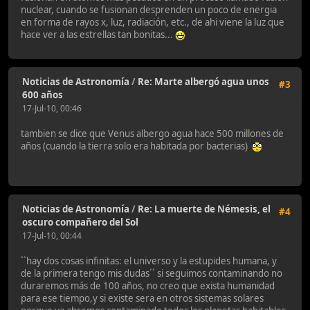
nuclear, cuando se fusionan desprenden un poco de energia
en forma de rayos x, luz, radiación, etc., de ahi viene la luz que
hace ver a las estrellas tan bonitas...
Noticias de Astronomía
/
Re: Marte albergó agua unos
#3
600 años
17-Jul-10, 00:46
tambien se dice que Venus albergo agua hace 500 millones de
años (cuando la tierra solo era habitada por bacterias)
Noticias de Astronomía
/
Re: La muerte de Némesis, el
#4
oscuro compañero del Sol
17-Jul-10, 00:44
``hay dos cosas infinitas: el universo y la estupides humana, y
de la primera tengo mis dudas´´ si seguimos contaminando no
duraremos más de 100 años, no creo que exista humanidad
para ese tiempo,y si existe sera en otros sistemas solares