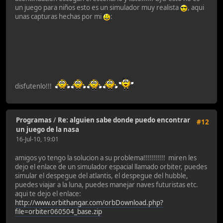
un juego para niños esto es un simulador muy realista
, aqui
unas capturas hechas por mi
:
disfutenlo!!!
Programas
/
Re: alguien sabe donde puedo encontrar
#12
un juego de la nasa
16-Jul-10, 19:01
amigos yo tengo la solucion a su problema!!!!!!!!!!! miren les
dejo el enlace de un simulador espacial llamado orbiter, puedes
simular el despegue del atlantis, el despegue del hubble,
puedes viajar a la luna, puedes manejar naves futuristas etc.
aqui te dejo el enlace:
http://www.orbithangar.com/orbDownload.php?
file=orbiter060504_base.zip