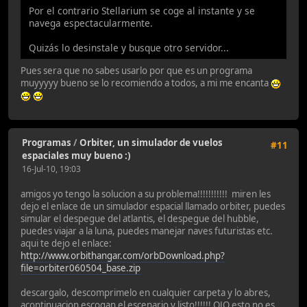
Por el contrario Stellarium se coge al instante y se
navega espectacularmente.
Quizás lo desinstale y busque otro servidor...
Pues sera que no sabes usarlo por que es un programa
muyyyyy bueno se lo recomiendo a todos, a mi me encanta
Programas
/
Orbiter, un simulador de vuelos
#11
espaciales muy bueno :)
16-Jul-10, 19:03
amigos yo tengo la solucion a su problema!!!!!!!!!!! miren les
dejo el enlace de un simulador espacial llamado orbiter, puedes
simular el despegue del atlantis, el despegue del hubble,
puedes viajar a la luna, puedes manejar naves futuristas etc.
aqui te dejo el enlace:
http://www.orbithangar.com/orbDownload.php?
file=orbiter060504_base.zip
descargalo, descomprimelo en cualquier carpeta y lo abres,
acontinuacion escogan el escenario y listo!!!!!! OJO esto no es