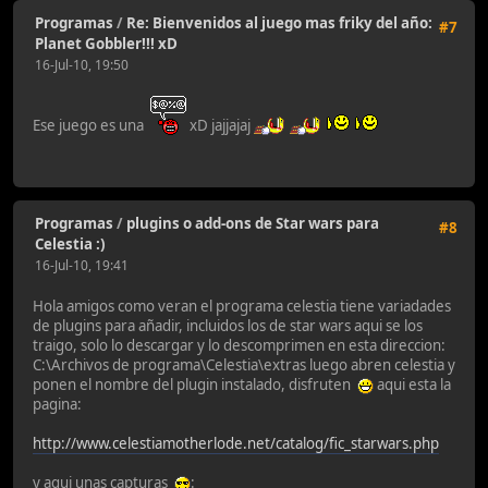
Programas
/
Re: Bienvenidos al juego mas friky del año:
#7
Planet Gobbler!!! xD
16-Jul-10, 19:50
Ese juego es una
xD jajjajaj
Programas
/
plugins o add-ons de Star wars para
#8
Celestia :)
16-Jul-10, 19:41
Hola amigos como veran el programa celestia tiene variadades
de plugins para añadir, incluidos los de star wars aqui se los
traigo, solo lo descargar y lo descomprimen en esta direccion:
C:\Archivos de programa\Celestia\extras luego abren celestia y
ponen el nombre del plugin instalado, disfruten
aqui esta la
pagina:
http://www.celestiamotherlode.net/catalog/fic_starwars.php
y aqui unas capturas
: