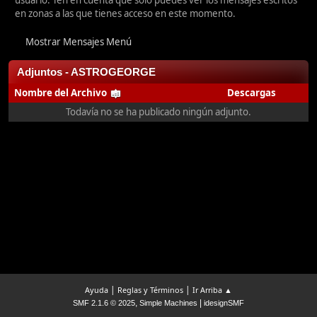
usuario. Ten en cuenta que sólo puedes ver los mensajes escritos
en zonas a las que tienes acceso en este momento.
Mostrar Mensajes Menú
Adjuntos - ASTROGEORGE
Nombre del Archivo
Descargas
Todavía no se ha publicado ningún adjunto.
|
|
Ayuda
Reglas y Términos
Ir Arriba ▲
,
|
SMF 2.1.6 © 2025
Simple Machines
idesignSMF