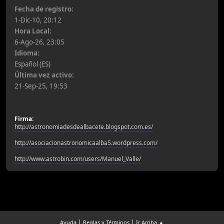
Fecha de registro:
1-Dic-10, 20:12
Hora Local:
6-Ago-26, 23:05
Idioma:
Español (ES)
Última vez activo:
21-Sep-25, 19:53
Firma:
http://astronomiadesdealbacete.blogspot.com.es/
http://asociacionastronomicaalba5.wordpress.com/
http://www.astrobin.com/users/Manuel_Valle/
|
|
Ayuda
Reglas y Términos
Ir Arriba ▲