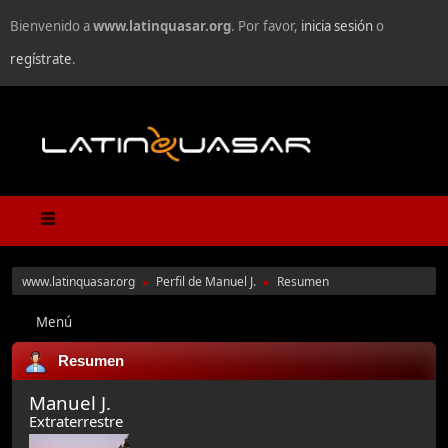
Bienvenido a
www.latinquasar.org
. Por favor,
inicia sesión
o
regístrate
.
www.latinquasar.org
Perfil de Manuel J.
Resumen
►
►
Menú
Resumen
Manuel J.
Extraterrestre