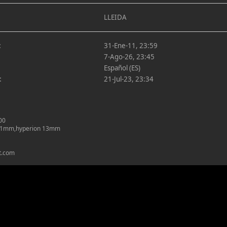
LLEIDA
:
31-Ene-11, 23:59
7-Ago-26, 23:45
Español (ES)
:
21-Jul-23, 23:34
00
 31mm,hyperion 13mm
ot.com