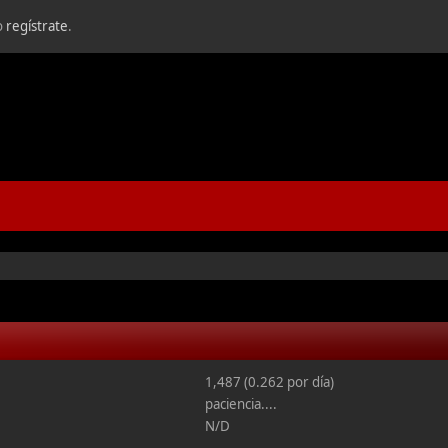
o
regístrate
.
1,487 (0.262 por día)
paciencia....
N/D