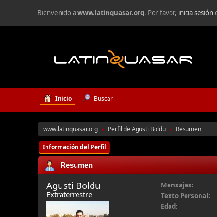
Bienvenido a
www.latinquasar.org
. Por favor,
inicia sesión
Inicio
Buscar
www.latinquasar.org
Perfil de Agusti Boldu
Resumen
►
►
Información del Perfil
Resumen
Agusti Boldu
Mensajes:
Extraterrestre
Texto Personal:
Edad: