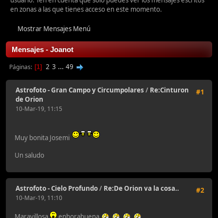
usuario. Ten en cuenta que sólo puedes ver los mensajes escritos
en zonas a las que tienes acceso en este momento.
Mostrar Mensajes Menú
Mensajes - Joanot
2
3
...
49
Páginas
1
Astrofoto - Gran Campo y Circumpolares
/
Re:Cinturon
#1
de Orion
10-Mar-19, 11:15
Muy bonita Josemi
Un saludo
Astrofoto - Cielo Profundo
/
Re:De Orion va la cosa..
#2
10-Mar-19, 11:10
Maravillosa
enhorabuena