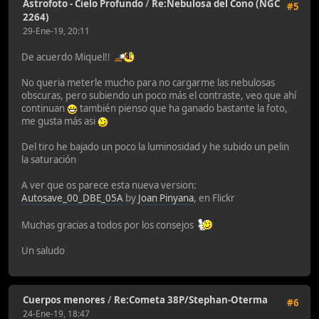
Astrofoto - Cielo Profundo
/
Re:Nebulosa del Cono (NGC
#5
2264)
29-Ene-19, 20:11
De acuerdo Miquel!!
No queria meterle mucho para no cargarme las nebulosas
obscuras, pero subiendo un poco más el contraste, veo que ahí
continuan
también pienso que ha ganado bastante la foto,
me gusta más asi
Del tiro he bajado un poco la luminosidad y he subido un pelin
la saturación
A ver que os parece esta nueva version:
Autosave_00_DBE_05A
by
Joan Pinyana
, en Flickr
Muchas gracias a todos por los consejos
Un saludo
Cuerpos menores
/
Re:Cometa 38P/Stephan-Oterma
#6
24-Ene-19, 18:47