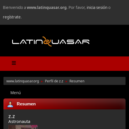
Bienvenido a
www.latinquasar.org
. Por favor,
inicia sesión
o
regístrate
.
www.latinquasar.org
Perfil de z.z
Resumen
►
►
Menú
Resumen
z.z
Astronauta