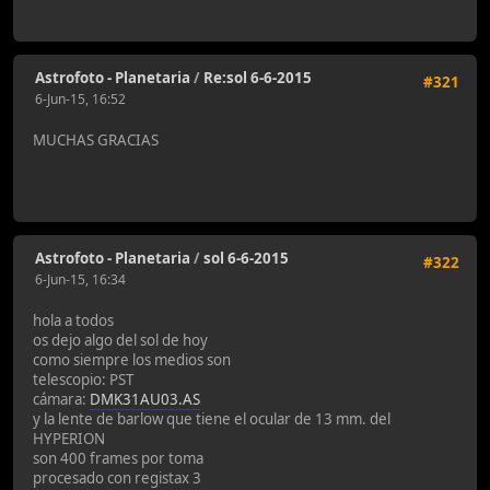
Astrofoto - Planetaria
/
Re:sol 6-6-2015
#321
6-Jun-15, 16:52
MUCHAS GRACIAS
Astrofoto - Planetaria
/
sol 6-6-2015
#322
6-Jun-15, 16:34
hola a todos
os dejo algo del sol de hoy
como siempre los medios son
telescopio: PST
cámara:
DMK31AU03.AS
y la lente de barlow que tiene el ocular de 13 mm. del
HYPERION
son 400 frames por toma
procesado con registax 3