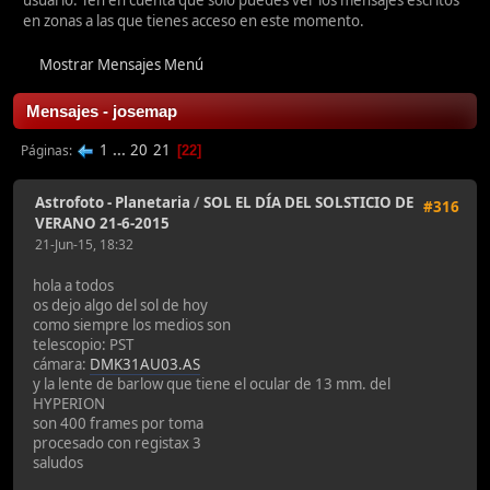
usuario. Ten en cuenta que sólo puedes ver los mensajes escritos
en zonas a las que tienes acceso en este momento.
Mostrar Mensajes Menú
Mensajes - josemap
1
...
20
21
Páginas
22
Astrofoto - Planetaria
/
SOL EL DÍA DEL SOLSTICIO DE
#316
VERANO 21-6-2015
21-Jun-15, 18:32
hola a todos
os dejo algo del sol de hoy
como siempre los medios son
telescopio: PST
cámara:
DMK31AU03.AS
y la lente de barlow que tiene el ocular de 13 mm. del
HYPERION
son 400 frames por toma
procesado con registax 3
saludos