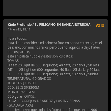
Cielo Profundo
/
EL PELICANO EN BANDA ESTRECHA
#318
17-Jun-15, 18:44
hola a todos:
esta si que considero mi primera foto en banda estrecha, es el
pelicano, con muchos fallos pero bueno, aquí os la dejo haber
que os parece,
esta en paleta hubble y estos son los datos:
TOMAS:
H alfa: 20 Light de 600 segundos; 40 flats, 20 darks y 50 bias
OIII: 25 Light de 600 segundos; 40 flats, 25 darks y 50 bias
SII: 10 Light de 900 segundos; 30 flats, 10 darks y 50bias
TEMPERATURA: -10 GRADOS
TUBO: FSQ 106 ED
CCD: SBIG ST-8300M
MONTURA: CGEM
CCD guiar: QHY5II
LUGAR: TORREJÓN DE ARDOZ y LAS INVIERNAS
(GUADALAJARA)
por cierto creo que todas las fotos tendrían que ser de 900