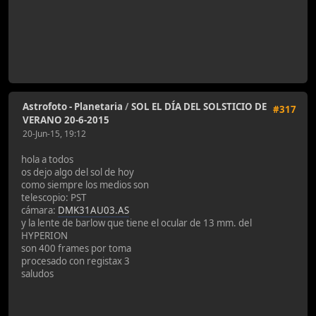
Astrofoto - Planetaria
/
SOL EL DÍA DEL SOLSTICIO DE
#317
VERANO 20-6-2015
20-Jun-15, 19:12
hola a todos
os dejo algo del sol de hoy
como siempre los medios son
telescopio: PST
cámara:
DMK31AU03.AS
y la lente de barlow que tiene el ocular de 13 mm. del
HYPERION
son 400 frames por toma
procesado con registax 3
saludos