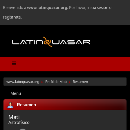
Bienvenido a
www.latinquasar.org
. Por favor,
inicia sesión
o
regístrate
.
www.latinquasar.org
Perfil de Mati
Resumen
►
►
Menú
Resumen
Mati
Astrofísico