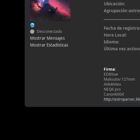
Ubicación:
Agrupación astr
Fecha de registro
Desconectado
Hora Local:
Mostrar Mensajes
Idioma:
Mostrar Estadísticas
Última vez activo
Firma:
ED80sw
Maksutov 127mm
Atik460ex
NEQ6 pro
Canon600d
http://astroparsec.b