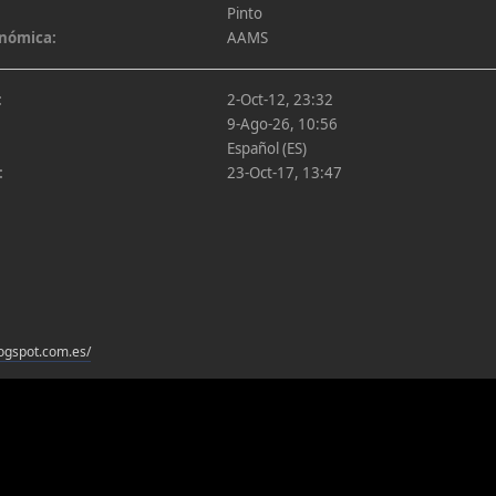
Pinto
onómica:
AAMS
:
2-Oct-12, 23:32
9-Ago-26, 10:56
Español (ES)
:
23-Oct-17, 13:47
logspot.com.es/