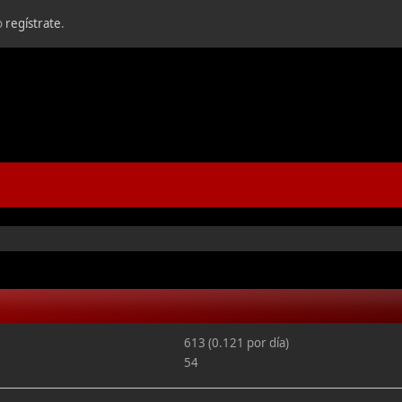
o
regístrate
.
613 (0.121 por día)
54