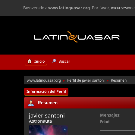
Bienvenido a
www.latinquasar.org
. Por favor,
inicia sesión
Inicio
Buscar
www.latinquasar.org
Perfil de javier santoni
Resumen
►
►
Información del Perfil
Resumen
javier santoni
Mensajes:
Astronauta
Edad: