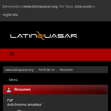
Bienvenido a
www.latinquasar.org
. Por favor,
inicia sesión
o
regístrate
.
www.latinquasar.org
Perfil de rvr
Resumen
►
►
Menú
Resumen
rvr
Astrónomo amateur