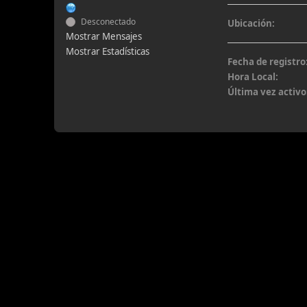
Desconectado
Ubicación:
Mostrar Mensajes
Mostrar Estadísticas
Fecha de registro
Hora Local:
Última vez activo