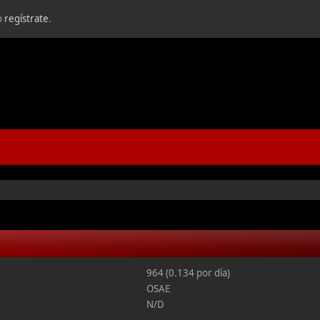
o
regístrate
.
964 (0.134 por día)
OSAE
N/D