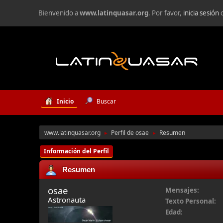
Bienvenido a
www.latinquasar.org
. Por favor,
inicia sesión
Inicio
Buscar
www.latinquasar.org
Perfil de osae
Resumen
►
►
Información del Perfil
Resumen
osae
Mensajes:
Astronauta
Texto Personal:
Edad: