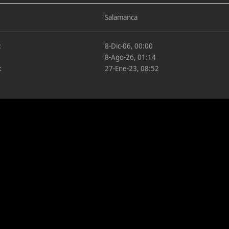
Salamanca
:
8-Dic-06, 00:00
8-Ago-26, 01:14
:
27-Ene-23, 08:52