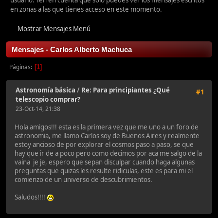
usuario. Ten en cuenta que sólo puedes ver los mensajes escritos
en zonas a las que tienes acceso en este momento.
Mostrar Mensajes Menú
Mensajes - Carlos Alberto Machuca
Páginas
1
Astronomía básica
/
Re: Para principiantes ¿Qué
#1
telescopio comprar?
23-Oct-14, 21:38
Hola amigos!!! esta es la primera vez que me uno a un foro de
astronomia, me llamo Carlos soy de Buenos Aires y realmente
estoy ancioso de por explorar el cosmos paso a paso, se que
hay que ir de a poco pero como decimos por aca me salgo de la
vaina je je, espero que sepan disculpar cuando haga algunas
preguntas que quizas les resulte ridiculas, este es para mi el
comienzo de un universo de descubrimientos.
Saludos!!!!