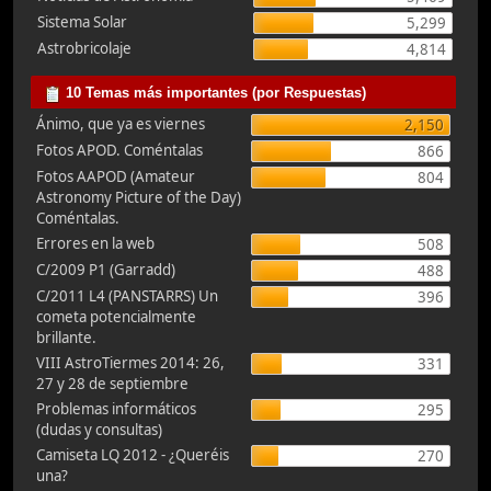
Sistema Solar
5,299
Astrobricolaje
4,814
10 Temas más importantes (por Respuestas)
Ánimo, que ya es viernes
2,150
Fotos APOD. Coméntalas
866
Fotos AAPOD (Amateur
804
Astronomy Picture of the Day)
Coméntalas.
Errores en la web
508
C/2009 P1 (Garradd)
488
C/2011 L4 (PANSTARRS) Un
396
cometa potencialmente
brillante.
VIII AstroTiermes 2014: 26,
331
27 y 28 de septiembre
Problemas informáticos
295
(dudas y consultas)
Camiseta LQ 2012 - ¿Queréis
270
una?