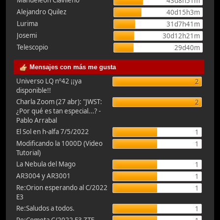
Manueleón Clavileño
43d8h51m
Alejandro Quilez
40d15h3m
Lurima
31d7h41m
Josemi
30d12h21m
Telescopio
29d40m
Mensajes con más me gusta
Universo LQ nº42 ¡¡ya
2
disponible!!
Charla Zoom (27 abr): "JWST:
2
¿Por qué es tan especial...? -
Pablo Arrabal
El Sol en h-alfa 7/5/2022
1
Modificando la 1000D (Video
1
Tutorial)
La Nebula del Mago
1
AR3004 y AR3001
1
Re:Orion esperando al C/2022
1
E3
Re:Saludos a todos.
1