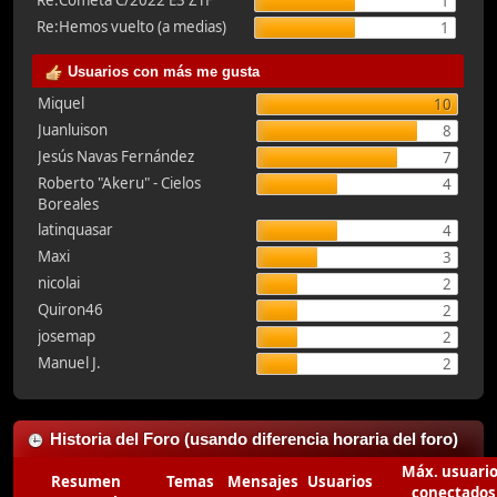
Re:Cometa C/2022 E3 ZTF
1
Re:Hemos vuelto (a medias)
1
Usuarios con más me gusta
Miquel
10
Juanluison
8
Jesús Navas Fernández
7
Roberto "Akeru" - Cielos
4
Boreales
latinquasar
4
Maxi
3
nicolai
2
Quiron46
2
josemap
2
Manuel J.
2
Historia del Foro (usando diferencia horaria del foro)
Máx. usuari
Resumen
Temas
Mensajes
Usuarios
conectados