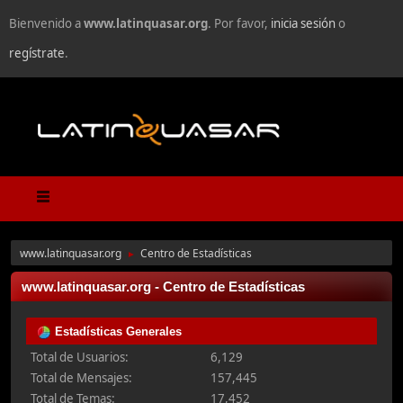
Bienvenido a
www.latinquasar.org
. Por favor,
inicia sesión
o
regístrate
.
www.latinquasar.org
Centro de Estadísticas
►
www.latinquasar.org - Centro de Estadísticas
Estadísticas Generales
Total de Usuarios:
6,129
Total de Mensajes:
157,445
Total de Temas:
17,452