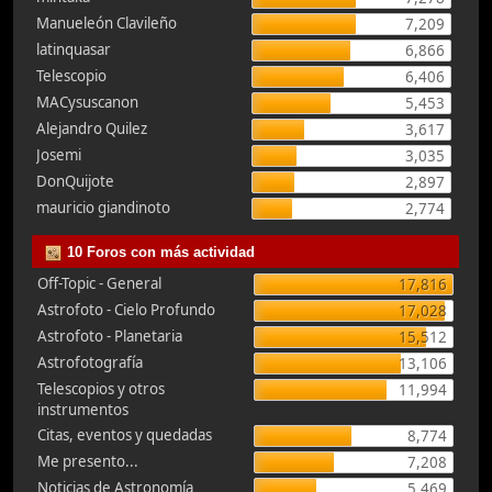
Manueleón Clavileño
7,209
latinquasar
6,866
Telescopio
6,406
MACysuscanon
5,453
Alejandro Quilez
3,617
Josemi
3,035
DonQuijote
2,897
mauricio giandinoto
2,774
10 Foros con más actividad
Off-Topic - General
17,816
Astrofoto - Cielo Profundo
17,028
Astrofoto - Planetaria
15,512
Astrofotografía
13,106
Telescopios y otros
11,994
instrumentos
Citas, eventos y quedadas
8,774
Me presento...
7,208
Noticias de Astronomía
5,469