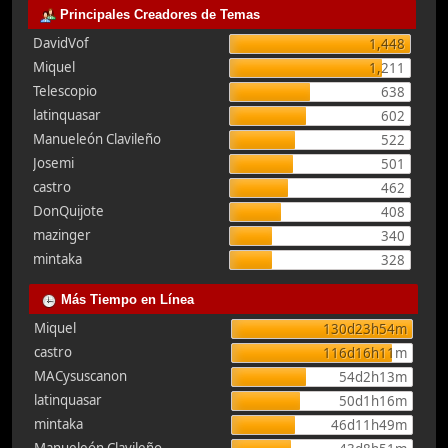
Principales Creadores de Temas
DavidVof
1,448
Miquel
1,211
Telescopio
638
latinquasar
602
Manueleón Clavileño
522
Josemi
501
castro
462
DonQuijote
408
mazinger
340
mintaka
328
Más Tiempo en Línea
Miquel
130d23h54m
castro
116d16h11m
MACysuscanon
54d2h13m
latinquasar
50d1h16m
mintaka
46d11h49m