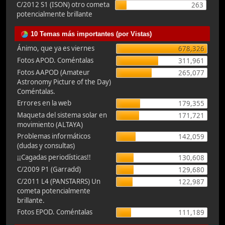
C/2012 S1 (ISON) otro cometa
263
potencialmente brillante
10 Temas más importantes (por Vistas)
Ánimo, que ya es viernes
678,326
Fotos APOD. Coméntalas
311,961
Fotos AAPOD (Amateur
265,077
Astronomy Picture of the Day)
Coméntalas.
Errores en la web
179,355
Maqueta del sistema solar en
171,721
movimiento (ALTAYA)
Problemas informáticos
142,059
(dudas y consultas)
¡¡Cagadas periodísticas!!
130,608
C/2009 P1 (Garradd)
129,680
C/2011 L4 (PANSTARRS) Un
122,987
cometa potencialmente
brillante.
Fotos EPOD. Coméntalas
111,189