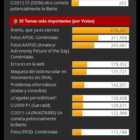
C/2012 S1 (ISON) otro cometa
263
potencialmente brillante
10 Temas más importantes (por Vistas)
Ánimo, que ya es viernes
678,287
Fotos APOD. Coméntalas
311,956
Fotos AAPOD (Amateur
265,067
Astronomy Picture of the Day)
Coméntalas.
Errores en la web
179,352
Maqueta del sistema solar en
171,721
movimiento (ALTAYA)
Problemas informáticos
142,051
(dudas y consultas)
¡¡Cagadas periodísticas!!
130,608
C/2009 P1 (Garradd)
129,671
C/2011 L4 (PANSTARRS) Un
122,986
cometa potencialmente
brillante.
Fotos EPOD. Coméntalas
111,186