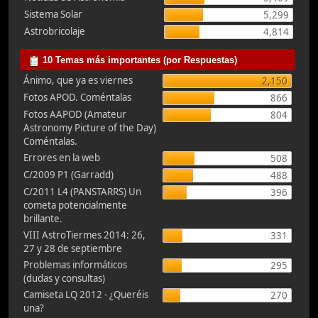
Sistema Solar
5,299
Astrobricolaje
4,814
10 Temas más importantes (por Respuestas)
Ánimo, que ya es viernes
2,150
Fotos APOD. Coméntalas
866
Fotos AAPOD (Amateur
804
Astronomy Picture of the Day)
Coméntalas.
Errores en la web
508
C/2009 P1 (Garradd)
488
C/2011 L4 (PANSTARRS) Un
396
cometa potencialmente
brillante.
VIII AstroTiermes 2014: 26,
331
27 y 28 de septiembre
Problemas informáticos
295
(dudas y consultas)
Camiseta LQ 2012 - ¿Queréis
270
una?