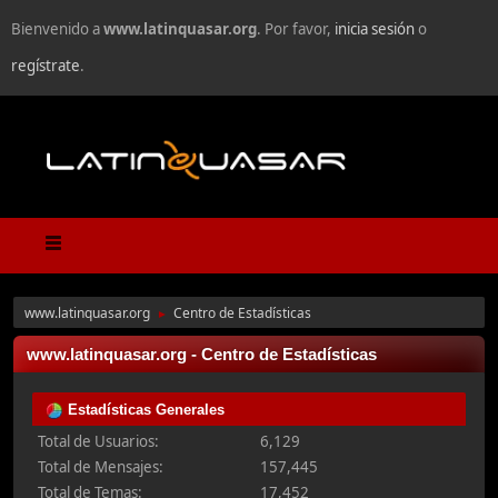
Bienvenido a
www.latinquasar.org
. Por favor,
inicia sesión
o
regístrate
.
www.latinquasar.org
Centro de Estadísticas
►
www.latinquasar.org - Centro de Estadísticas
Estadísticas Generales
Total de Usuarios:
6,129
Total de Mensajes:
157,445
Total de Temas:
17,452