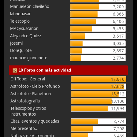
Manueleón Clavileño
7,209
latinquasar
6,866
Telescopio
6,406
MACysuscanon
5,453
Alejandro Quilez
3,617
Josemi
3,035
DonQuijote
2,897
mauricio giandinoto
2,774
10 Foros con más actividad
Off-Topic - General
17,816
Astrofoto - Cielo Profundo
17,028
Astrofoto - Planetaria
15,512
Astrofotografía
13,106
Telescopios y otros
11,994
instrumentos
Citas, eventos y quedadas
8,774
Me presento...
7,208
Noticias de Astronomía
5,469