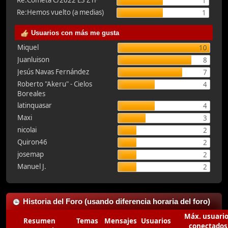
Re:Cometa C/2022 E3 ZTF
1
Re:Hemos vuelto (a medias)
1
Usuarios con más me gusta
Miquel
10
Juanluison
8
Jesús Navas Fernández
7
Roberto "Akeru" - Cielos
4
Boreales
latinquasar
4
Maxi
3
nicolai
2
Quiron46
2
josemap
2
Manuel J.
2
Historia del Foro (usando diferencia horaria del foro)
Máx. usuari
Resumen
Temas
Mensajes
Usuarios
conectados