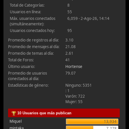
Total de Categorías:
8
Usuarios en línea:
55
Máx. usuarios conectados
6,059 - 2-Ago-26, 14:14
(simultáneamente):
Usuarios conectados hoy:
95
Promedio de registros al día:
3.10
Promedio de mensajes al día:
21.08
Promedio de temas al día:
2.61
Total de Foros:
41
Último usuario:
Hortense
Promedio de usuarios
79.07
conectados al día:
Estadísticas de género:
Ninguno: 5351
: 1
Varón: 722
Mujer: 55
10 Usuarios que más publican
Miquel
13,934
mintaka
7,278