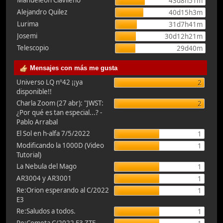
Manueleón Clavileño
43d8h51m
Alejandro Quilez
40d15h3m
Lurima
31d7h41m
Josemi
30d12h21m
Telescopio
29d40m
Mensajes con más me gusta
Universo LQ nº42 ¡¡ya
2
disponible!!
Charla Zoom (27 abr): "JWST:
2
¿Por qué es tan especial...? -
Pablo Arrabal
El Sol en h-alfa 7/5/2022
1
Modificando la 1000D (Video
1
Tutorial)
La Nebula del Mago
1
AR3004 y AR3001
1
Re:Orion esperando al C/2022
1
E3
Re:Saludos a todos.
1