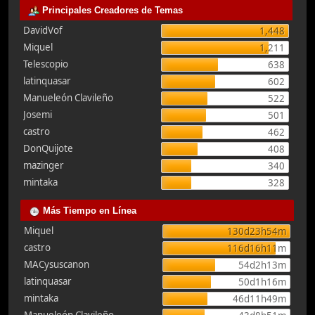
Principales Creadores de Temas
DavidVof
1,448
Miquel
1,211
Telescopio
638
latinquasar
602
Manueleón Clavileño
522
Josemi
501
castro
462
DonQuijote
408
mazinger
340
mintaka
328
Más Tiempo en Línea
Miquel
130d23h54m
castro
116d16h11m
MACysuscanon
54d2h13m
latinquasar
50d1h16m
mintaka
46d11h49m