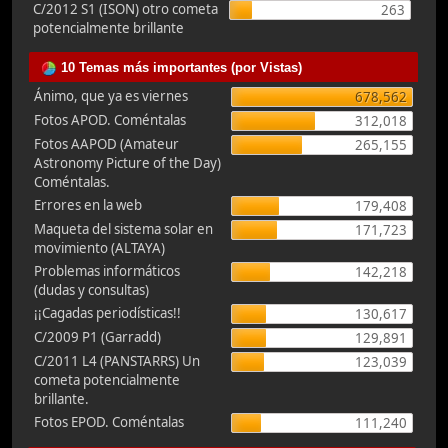
C/2012 S1 (ISON) otro cometa
263
potencialmente brillante
10 Temas más importantes (por Vistas)
Ánimo, que ya es viernes
678,562
Fotos APOD. Coméntalas
312,018
Fotos AAPOD (Amateur
265,155
Astronomy Picture of the Day)
Coméntalas.
Errores en la web
179,408
Maqueta del sistema solar en
171,723
movimiento (ALTAYA)
Problemas informáticos
142,218
(dudas y consultas)
¡¡Cagadas periodísticas!!
130,617
C/2009 P1 (Garradd)
129,891
C/2011 L4 (PANSTARRS) Un
123,039
cometa potencialmente
brillante.
Fotos EPOD. Coméntalas
111,240