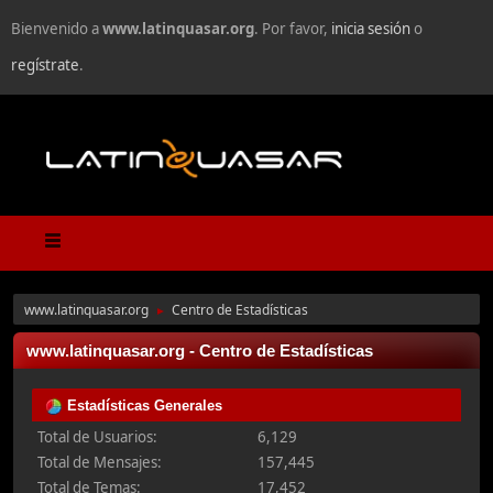
Bienvenido a
www.latinquasar.org
. Por favor,
inicia sesión
o
regístrate
.
www.latinquasar.org
Centro de Estadísticas
►
www.latinquasar.org - Centro de Estadísticas
Estadísticas Generales
Total de Usuarios:
6,129
Total de Mensajes:
157,445
Total de Temas:
17,452