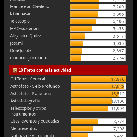
Manueleón Clavileño
7,209
latinquasar
6,866
Telescopio
6,406
MACysuscanon
5,453
Alejandro Quilez
3,617
Josemi
3,035
DonQuijote
2,897
mauricio giandinoto
2,774
10 Foros con más actividad
Off-Topic - General
17,816
Astrofoto - Cielo Profundo
17,028
Astrofoto - Planetaria
15,512
Astrofotografía
13,106
Telescopios y otros
11,994
instrumentos
Citas, eventos y quedadas
8,774
Me presento...
7,208
Noticias de Astronomía
5,469