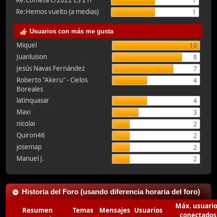
Re:Cometa C/2022 E3 ZTF
1
Re:Hemos vuelto (a medias)
1
Usuarios con más me gusta
Miquel
10
Juanluison
8
Jesús Navas Fernández
7
Roberto "Akeru" - Cielos
4
Boreales
latinquasar
4
Maxi
3
nicolai
2
Quiron46
2
josemap
2
Manuel J.
2
Historia del Foro (usando diferencia horaria del foro)
Máx. usuari
Resumen
Temas
Mensajes
Usuarios
conectados