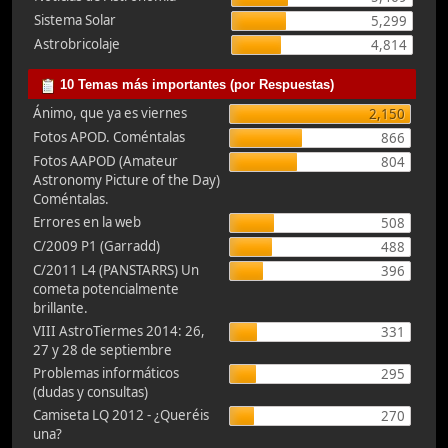
Sistema Solar
5,299
Astrobricolaje
4,814
10 Temas más importantes (por Respuestas)
Ánimo, que ya es viernes
2,150
Fotos APOD. Coméntalas
866
Fotos AAPOD (Amateur
804
Astronomy Picture of the Day)
Coméntalas.
Errores en la web
508
C/2009 P1 (Garradd)
488
C/2011 L4 (PANSTARRS) Un
396
cometa potencialmente
brillante.
VIII AstroTiermes 2014: 26,
331
27 y 28 de septiembre
Problemas informáticos
295
(dudas y consultas)
Camiseta LQ 2012 - ¿Queréis
270
una?