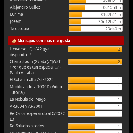
Manueleón Clavileño
43d8h51m
Alejandro Quilez
40d15h3m
Lurima
31d7h41m
Josemi
30d12h21m
Telescopio
29d40m
Mensajes con más me gusta
Universo LQ nº42 ¡¡ya
2
disponible!!
Charla Zoom (27 abr): "JWST:
2
¿Por qué es tan especial...? -
Pablo Arrabal
El Sol en h-alfa 7/5/2022
1
Modificando la 1000D (Video
1
Tutorial)
La Nebula del Mago
1
AR3004 y AR3001
1
Re:Orion esperando al C/2022
1
E3
Re:Saludos a todos.
1