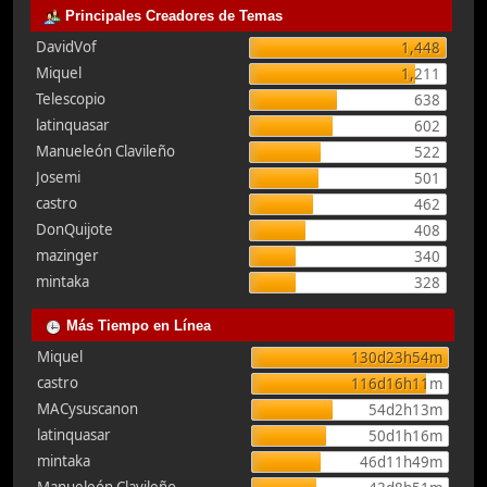
Principales Creadores de Temas
DavidVof
1,448
Miquel
1,211
Telescopio
638
latinquasar
602
Manueleón Clavileño
522
Josemi
501
castro
462
DonQuijote
408
mazinger
340
mintaka
328
Más Tiempo en Línea
Miquel
130d23h54m
castro
116d16h11m
MACysuscanon
54d2h13m
latinquasar
50d1h16m
mintaka
46d11h49m