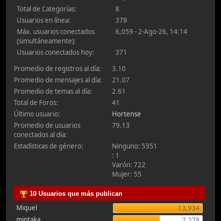
Total de Categorías:
8
Usuarios en línea:
378
Máx. usuarios conectados
6,059 - 2-Ago-26, 14:14
(simultáneamente):
Usuarios conectados hoy:
371
Promedio de registros al día:
3.10
Promedio de mensajes al día:
21.07
Promedio de temas al día:
2.61
Total de Foros:
41
Último usuario:
Hortense
Promedio de usuarios
79.13
conectados al día:
Estadísticas de género:
Ninguno: 5351
: 1
Varón: 722
Mujer: 55
10 Usuarios que más publican
Miquel
13,934
mintaka
7,278