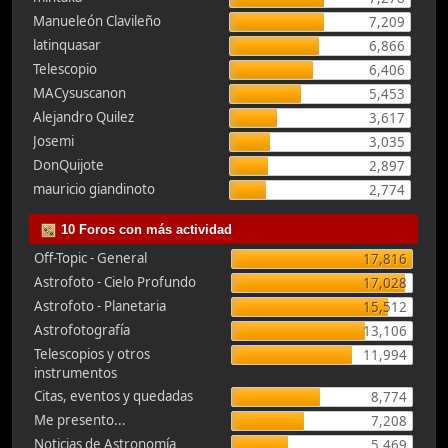
Manueleón Clavileño
7,209
latinquasar
6,866
Telescopio
6,406
MACysuscanon
5,453
Alejandro Quilez
3,617
Josemi
3,035
DonQuijote
2,897
mauricio giandinoto
2,774
10 Foros con más actividad
Off-Topic - General
17,816
Astrofoto - Cielo Profundo
17,028
Astrofoto - Planetaria
15,512
Astrofotografía
13,106
Telescopios y otros
11,994
instrumentos
Citas, eventos y quedadas
8,774
Me presento...
7,208
Noticias de Astronomía
5,469