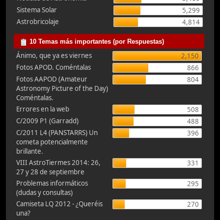
Sistema Solar
5,299
Astrobricolaje
4,814
10 Temas más importantes (por Respuestas)
Ánimo, que ya es viernes
2,150
Fotos APOD. Coméntalas
866
Fotos AAPOD (Amateur
804
Astronomy Picture of the Day)
Coméntalas.
Errores en la web
508
C/2009 P1 (Garradd)
488
C/2011 L4 (PANSTARRS) Un
396
cometa potencialmente
brillante.
VIII AstroTiermes 2014: 26,
331
27 y 28 de septiembre
Problemas informáticos
295
(dudas y consultas)
Camiseta LQ 2012 - ¿Queréis
270
una?