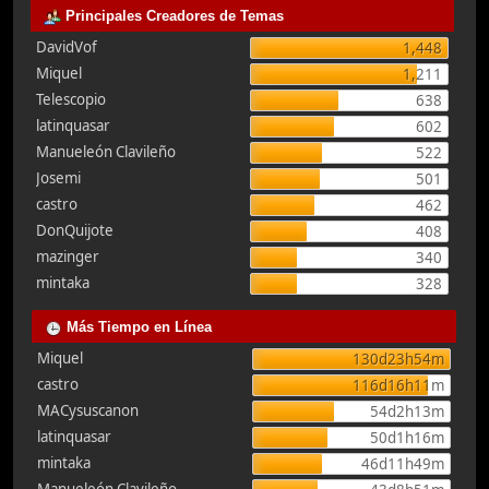
Principales Creadores de Temas
DavidVof
1,448
Miquel
1,211
Telescopio
638
latinquasar
602
Manueleón Clavileño
522
Josemi
501
castro
462
DonQuijote
408
mazinger
340
mintaka
328
Más Tiempo en Línea
Miquel
130d23h54m
castro
116d16h11m
MACysuscanon
54d2h13m
latinquasar
50d1h16m
mintaka
46d11h49m