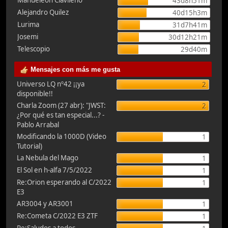
Manueleón Clavileño
43d8h51m
Alejandro Quilez
40d15h3m
Lurima
31d7h41m
Josemi
30d12h21m
Telescopio
29d40m
Mensajes con más me gusta
Universo LQ nº42 ¡¡ya
2
disponible!!
Charla Zoom (27 abr): "JWST:
2
¿Por qué es tan especial...? -
Pablo Arrabal
Modificando la 1000D (Video
1
Tutorial)
La Nebula del Mago
1
El Sol en h-alfa 7/5/2022
1
Re:Orion esperando al C/2022
1
E3
AR3004 y AR3001
1
Re:Cometa C/2022 E3 ZTF
1