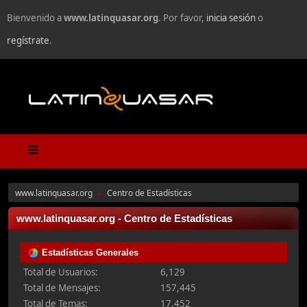
Bienvenido a
www.latinquasar.org
. Por favor,
inicia sesión
o
regístrate
.
www.latinquasar.org
Centro de Estadísticas
►
www.latinquasar.org - Centro de Estadísticas
Estadísticas Generales
Total de Usuarios:
6,129
Total de Mensajes:
157,445
Total de Temas:
17,452