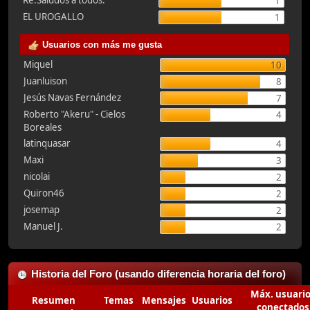
Re:Saludos a todos.
1
EL UROGALLO
1
Usuarios con más me gusta
Miquel
10
Juanluison
8
Jesús Navas Fernández
7
Roberto "Akeru" - Cielos
4
Boreales
latinquasar
4
Maxi
3
nicolai
2
Quiron46
2
josemap
2
Manuel J.
2
Historia del Foro (usando diferencia horaria del foro)
Máx. usuari
Resumen
Temas
Mensajes
Usuarios
conectados