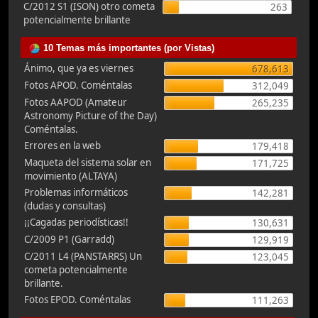
C/2012 S1 (ISON) otro cometa
263
potencialmente brillante
10 Temas más importantes (por Vistas)
Ánimo, que ya es viernes
678,613
Fotos APOD. Coméntalas
312,049
Fotos AAPOD (Amateur
265,235
Astronomy Picture of the Day)
Coméntalas.
Errores en la web
179,418
Maqueta del sistema solar en
171,725
movimiento (ALTAYA)
Problemas informáticos
142,281
(dudas y consultas)
¡¡Cagadas periodísticas!!
130,631
C/2009 P1 (Garradd)
129,919
C/2011 L4 (PANSTARRS) Un
123,045
cometa potencialmente
brillante.
Fotos EPOD. Coméntalas
111,263