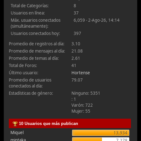
Total de Categorías:
8
Usuarios en línea:
37
Máx. usuarios conectados
6,059 - 2-Ago-26, 14:14
(simultáneamente):
Usuarios conectados hoy:
397
Promedio de registros al día:
3.10
Promedio de mensajes al día:
21.08
Promedio de temas al día:
2.61
Total de Foros:
41
Último usuario:
Hortense
Promedio de usuarios
79.07
conectados al día:
Estadísticas de género:
Ninguno: 5351
: 1
Varón: 722
Mujer: 55
10 Usuarios que más publican
Miquel
13,934
mintaka
7,278