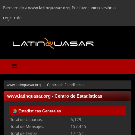
Bienvenido a
www.latinquasar.org
. Por favor,
inicia sesión
o
regístrate
.
www.latinquasar.org
Centro de Estadísticas
►
www.latinquasar.org - Centro de Estadísticas
Estadísticas Generales
Total de Usuarios:
6,129
Total de Mensajes:
157,445
Total de Temas:
17,452