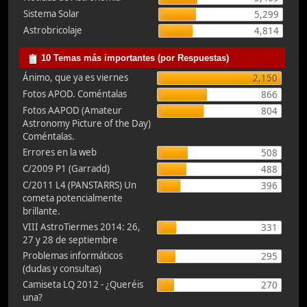
Sistema Solar
5,299
Astrobricolaje
4,814
10 Temas más importantes (por Respuestas)
Ánimo, que ya es viernes
2,150
Fotos APOD. Coméntalas
866
Fotos AAPOD (Amateur
804
Astronomy Picture of the Day)
Coméntalas.
Errores en la web
508
C/2009 P1 (Garradd)
488
C/2011 L4 (PANSTARRS) Un
396
cometa potencialmente
brillante.
VIII AstroTiermes 2014: 26,
331
27 y 28 de septiembre
Problemas informáticos
295
(dudas y consultas)
Camiseta LQ 2012 - ¿Queréis
270
una?