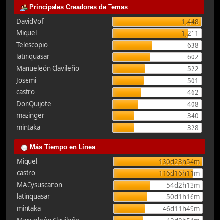
Principales Creadores de Temas
DavidVof
1,448
Miquel
1,211
Telescopio
638
latinquasar
602
Manueleón Clavileño
522
Josemi
501
castro
462
DonQuijote
408
mazinger
340
mintaka
328
Más Tiempo en Línea
Miquel
130d23h54m
castro
116d16h11m
MACysuscanon
54d2h13m
latinquasar
50d1h16m
mintaka
46d11h49m