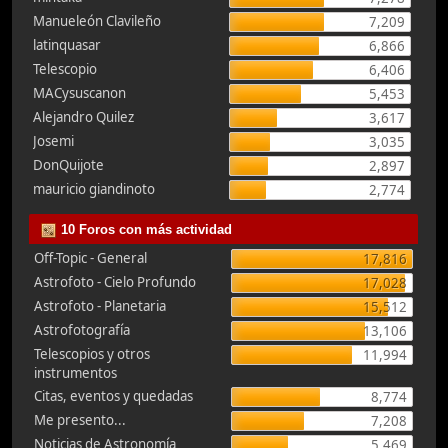
Manueleón Clavileño
7,209
latinquasar
6,866
Telescopio
6,406
MACysuscanon
5,453
Alejandro Quilez
3,617
Josemi
3,035
DonQuijote
2,897
mauricio giandinoto
2,774
10 Foros con más actividad
Off-Topic - General
17,816
Astrofoto - Cielo Profundo
17,028
Astrofoto - Planetaria
15,512
Astrofotografía
13,106
Telescopios y otros
11,994
instrumentos
Citas, eventos y quedadas
8,774
Me presento...
7,208
Noticias de Astronomía
5,469