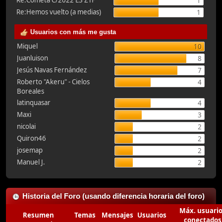
Re:Cometa C/2022 E3 ZTF
1
Re:Hemos vuelto (a medias)
1
Usuarios con más me gusta
Miquel
10
Juanluison
8
Jesús Navas Fernández
7
Roberto "Akeru" - Cielos
4
Boreales
latinquasar
4
Maxi
3
nicolai
2
Quiron46
2
josemap
2
Manuel J.
2
Historia del Foro (usando diferencia horaria del foro)
Máx. usuari
Resumen
Temas
Mensajes
Usuarios
conectados