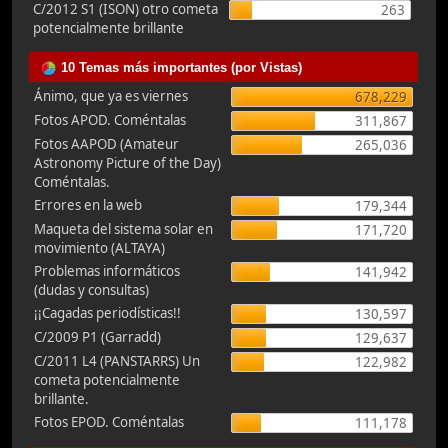
C/2012 S1 (ISON) otro cometa
263
potencialmente brillante
10 Temas más importantes (por Vistas)
Ánimo, que ya es viernes
678,229
Fotos APOD. Coméntalas
311,867
Fotos AAPOD (Amateur
265,036
Astronomy Picture of the Day)
Coméntalas.
Errores en la web
179,344
Maqueta del sistema solar en
171,720
movimiento (ALTAYA)
Problemas informáticos
141,942
(dudas y consultas)
¡¡Cagadas periodísticas!!
130,597
C/2009 P1 (Garradd)
129,637
C/2011 L4 (PANSTARRS) Un
122,982
cometa potencialmente
brillante.
Fotos EPOD. Coméntalas
111,178