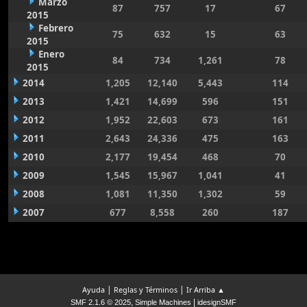
Marzo
87
757
17
67
2015
Febrero
75
632
15
63
2015
Enero
84
734
1,261
78
2015
2014
1,205
12,140
5,443
114
2013
1,421
14,699
596
151
2012
1,952
22,603
673
161
2011
2,643
24,336
475
163
2010
2,177
19,454
468
70
2009
1,545
15,967
1,041
41
2008
1,081
11,350
1,302
59
2007
677
8,558
260
187
|
|
Ayuda
Reglas y Términos
Ir Arriba ▲
,
|
SMF 2.1.6 © 2025
Simple Machines
idesignSMF