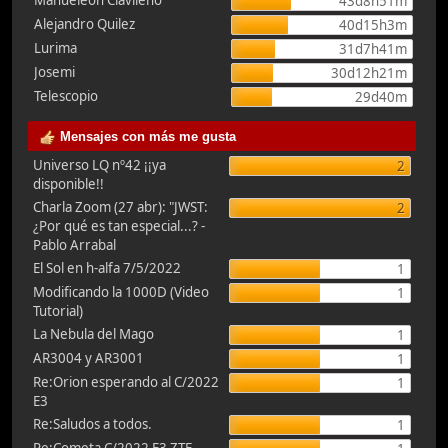
Manueleón Clavileño
43d8h51m
Alejandro Quilez
40d15h3m
Lurima
31d7h41m
Josemi
30d12h21m
Telescopio
29d40m
Mensajes con más me gusta
Universo LQ nº42 ¡¡ya
2
disponible!!
Charla Zoom (27 abr): "JWST:
2
¿Por qué es tan especial...? -
Pablo Arrabal
El Sol en h-alfa 7/5/2022
1
Modificando la 1000D (Video
1
Tutorial)
La Nebula del Mago
1
AR3004 y AR3001
1
Re:Orion esperando al C/2022
1
E3
Re:Saludos a todos.
1