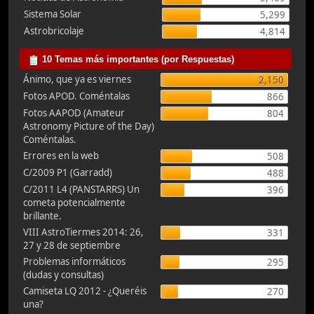
Sistema Solar
5,299
Astrobricolaje
4,814
10 Temas más importantes (por Respuestas)
Ánimo, que ya es viernes
2,150
Fotos APOD. Coméntalas
866
Fotos AAPOD (Amateur
804
Astronomy Picture of the Day)
Coméntalas.
Errores en la web
508
C/2009 P1 (Garradd)
488
C/2011 L4 (PANSTARRS) Un
396
cometa potencialmente
brillante.
VIII AstroTiermes 2014: 26,
331
27 y 28 de septiembre
Problemas informáticos
295
(dudas y consultas)
Camiseta LQ 2012 - ¿Queréis
270
una?