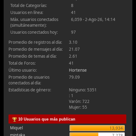
Total de Categorías:
8
Usuarios en línea:
41
Máx. usuarios conectados
6,059 - 2-Ago-26, 14:14
(simultáneamente):
Usuarios conectados hoy:
97
Promedio de registros al día:
3.10
Promedio de mensajes al día:
21.07
Promedio de temas al día:
2.61
Total de Foros:
41
Último usuario:
Hortense
Promedio de usuarios
79.09
conectados al día:
Estadísticas de género:
Ninguno: 5351
: 1
Varón: 722
Mujer: 55
10 Usuarios que más publican
Miquel
13,934
mintaka
7,278