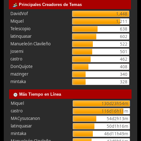
Principales Creadores de Temas
DavidVof
1,448
Miquel
1,211
Telescopio
638
latinquasar
602
Manueleón Clavileño
522
Josemi
501
castro
462
DonQuijote
408
mazinger
340
mintaka
328
Más Tiempo en Línea
Miquel
130d23h54m
castro
116d16h11m
MACysuscanon
54d2h13m
latinquasar
50d1h16m
mintaka
46d11h49m