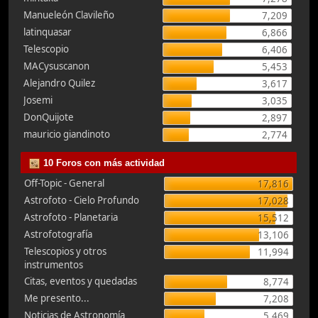
Manueleón Clavileño
7,209
latinquasar
6,866
Telescopio
6,406
MACysuscanon
5,453
Alejandro Quilez
3,617
Josemi
3,035
DonQuijote
2,897
mauricio giandinoto
2,774
10 Foros con más actividad
Off-Topic - General
17,816
Astrofoto - Cielo Profundo
17,028
Astrofoto - Planetaria
15,512
Astrofotografía
13,106
Telescopios y otros
11,994
instrumentos
Citas, eventos y quedadas
8,774
Me presento...
7,208
Noticias de Astronomía
5,469