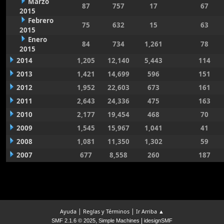
Marzo
87
757
17
67
2015
Febrero
75
632
15
63
2015
Enero
84
734
1,261
78
2015
2014
1,205
12,140
5,443
114
2013
1,421
14,699
596
151
2012
1,952
22,603
673
161
2011
2,643
24,336
475
163
2010
2,177
19,454
468
70
2009
1,545
15,967
1,041
41
2008
1,081
11,350
1,302
59
2007
677
8,558
260
187
|
|
Ayuda
Reglas y Términos
Ir Arriba ▲
,
|
SMF 2.1.6 © 2025
Simple Machines
idesignSMF