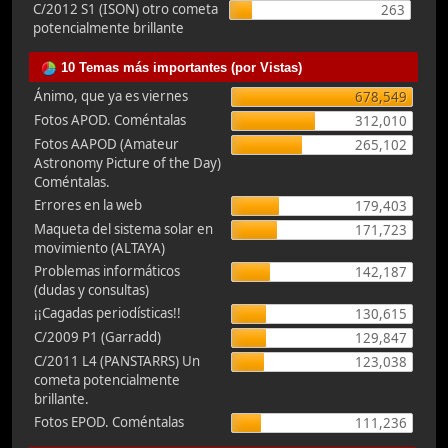
C/2012 S1 (ISON) otro cometa
263
potencialmente brillante
10 Temas más importantes (por Vistas)
Ánimo, que ya es viernes
678,549
Fotos APOD. Coméntalas
312,010
Fotos AAPOD (Amateur
265,102
Astronomy Picture of the Day)
Coméntalas.
Errores en la web
179,403
Maqueta del sistema solar en
171,723
movimiento (ALTAYA)
Problemas informáticos
142,187
(dudas y consultas)
¡¡Cagadas periodísticas!!
130,615
C/2009 P1 (Garradd)
129,847
C/2011 L4 (PANSTARRS) Un
123,038
cometa potencialmente
brillante.
Fotos EPOD. Coméntalas
111,236