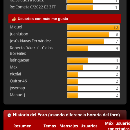
Re:Saludos a todos.
1
Re:Cometa C/2022 E3 ZTF
1
Usuarios con más me gusta
Miquel
10
Juanluison
8
Jesús Navas Fernández
7
Roberto "Akeru" - Cielos
4
Boreales
latinquasar
4
Maxi
3
nicolai
2
Quiron46
2
josemap
2
Manuel J.
2
Historia del Foro (usando diferencia horaria del foro)
Máx. usuari
Resumen
Temas
Mensajes
Usuarios
conectados