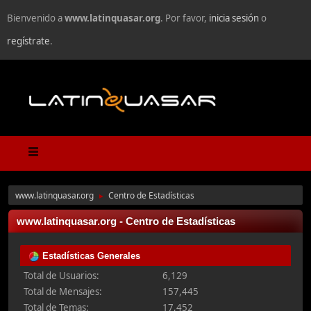
Bienvenido a
www.latinquasar.org
. Por favor,
inicia sesión
o
regístrate
.
www.latinquasar.org
Centro de Estadísticas
►
www.latinquasar.org - Centro de Estadísticas
Estadísticas Generales
Total de Usuarios:
6,129
Total de Mensajes:
157,445
Total de Temas:
17,452