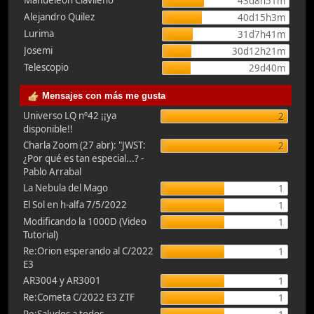
Manueleón Clavileño
43d8h51m
Alejandro Quilez
40d15h3m
Lurima
31d7h41m
Josemi
30d12h21m
Telescopio
29d40m
Mensajes con más me gusta
Universo LQ nº42 ¡¡ya
2
disponible!!
Charla Zoom (27 abr): "JWST:
2
¿Por qué es tan especial...? -
Pablo Arrabal
La Nebula del Mago
1
El Sol en h-alfa 7/5/2022
1
Modificando la 1000D (Video
1
Tutorial)
Re:Orion esperando al C/2022
1
E3
AR3004 y AR3001
1
Re:Cometa C/2022 E3 ZTF
1