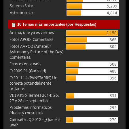
Sistema Solar
5,299
Astrobricolaje
4,814
10 Temas más importantes (por Respuestas)
Ánimo, que ya es viernes
2,150
Fotos APOD. Coméntalas
866
Fotos AAPOD (Amateur
804
Astronomy Picture of the Day)
Coméntalas.
Errores en la web
508
C/2009 P1 (Garradd)
488
C/2011 L4 (PANSTARRS) Un
396
cometa potencialmente
brillante.
VIII AstroTiermes 2014: 26,
331
27 y 28 de septiembre
Problemas informáticos
295
(dudas y consultas)
Camiseta LQ 2012 - ¿Queréis
270
una?