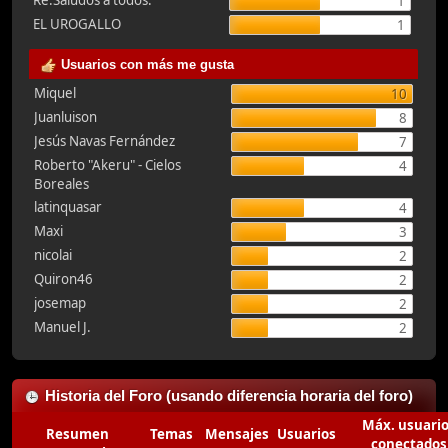
Re:Saludos a todos.
1
EL UROGALLO
1
Usuarios con más me gusta
Miquel
10
Juanluison
8
Jesús Navas Fernández
7
Roberto "Akeru" - Cielos
4
Boreales
latinquasar
4
Maxi
3
nicolai
2
Quiron46
2
josemap
2
Manuel J.
2
Historia del Foro (usando diferencia horaria del foro)
Máx. usuari
Resumen
Temas
Mensajes
Usuarios
conectados