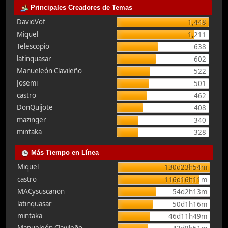
Principales Creadores de Temas
DavidVof
1,448
Miquel
1,211
Telescopio
638
latinquasar
602
Manueleón Clavileño
522
Josemi
501
castro
462
DonQuijote
408
mazinger
340
mintaka
328
Más Tiempo en Línea
Miquel
130d23h54m
castro
116d16h11m
MACysuscanon
54d2h13m
latinquasar
50d1h16m
mintaka
46d11h49m