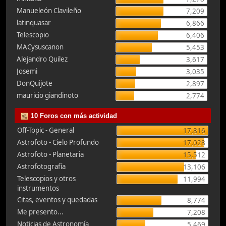
Manueleón Clavileño
7,209
latinquasar
6,866
Telescopio
6,406
MACysuscanon
5,453
Alejandro Quilez
3,617
Josemi
3,035
DonQuijote
2,897
mauricio giandinoto
2,774
10 Foros con más actividad
Off-Topic - General
17,816
Astrofoto - Cielo Profundo
17,028
Astrofoto - Planetaria
15,512
Astrofotografía
13,106
Telescopios y otros
11,994
instrumentos
Citas, eventos y quedadas
8,774
Me presento...
7,208
Noticias de Astronomía
5,469