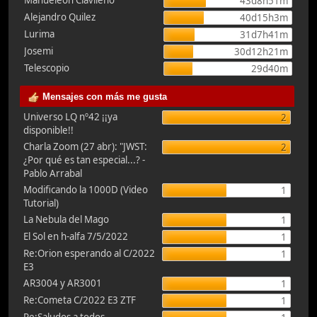
Manueleón Clavileño
43d8h51m
Alejandro Quilez
40d15h3m
Lurima
31d7h41m
Josemi
30d12h21m
Telescopio
29d40m
Mensajes con más me gusta
Universo LQ nº42 ¡¡ya
2
disponible!!
Charla Zoom (27 abr): "JWST:
2
¿Por qué es tan especial...? -
Pablo Arrabal
Modificando la 1000D (Video
1
Tutorial)
La Nebula del Mago
1
El Sol en h-alfa 7/5/2022
1
Re:Orion esperando al C/2022
1
E3
AR3004 y AR3001
1
Re:Cometa C/2022 E3 ZTF
1