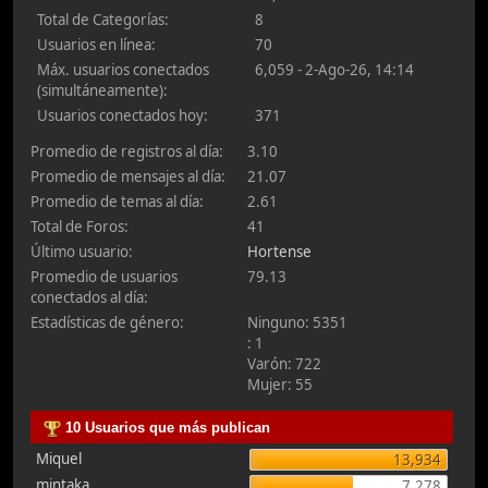
Total de Categorías:
8
Usuarios en línea:
70
Máx. usuarios conectados
6,059 - 2-Ago-26, 14:14
(simultáneamente):
Usuarios conectados hoy:
371
Promedio de registros al día:
3.10
Promedio de mensajes al día:
21.07
Promedio de temas al día:
2.61
Total de Foros:
41
Último usuario:
Hortense
Promedio de usuarios
79.13
conectados al día:
Estadísticas de género:
Ninguno: 5351
: 1
Varón: 722
Mujer: 55
10 Usuarios que más publican
Miquel
13,934
mintaka
7,278