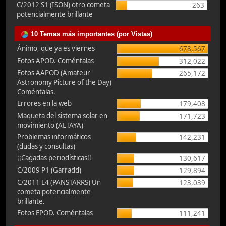
C/2012 S1 (ISON) otro cometa
263
potencialmente brillante
10 Temas más importantes (por Vistas)
Ánimo, que ya es viernes
678,567
Fotos APOD. Coméntalas
312,022
Fotos AAPOD (Amateur
265,172
Astronomy Picture of the Day)
Coméntalas.
Errores en la web
179,408
Maqueta del sistema solar en
171,723
movimiento (ALTAYA)
Problemas informáticos
142,231
(dudas y consultas)
¡¡Cagadas periodísticas!!
130,617
C/2009 P1 (Garradd)
129,894
C/2011 L4 (PANSTARRS) Un
123,039
cometa potencialmente
brillante.
Fotos EPOD. Coméntalas
111,241