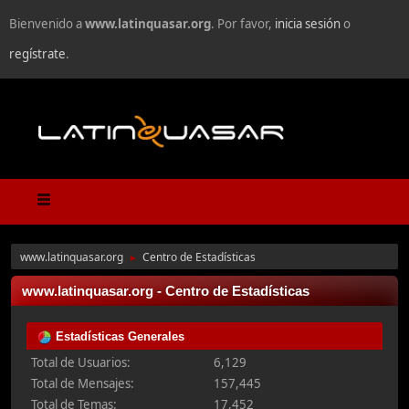
Bienvenido a
www.latinquasar.org
. Por favor,
inicia sesión
o
regístrate
.
www.latinquasar.org
Centro de Estadísticas
►
www.latinquasar.org - Centro de Estadísticas
Estadísticas Generales
Total de Usuarios:
6,129
Total de Mensajes:
157,445
Total de Temas:
17,452