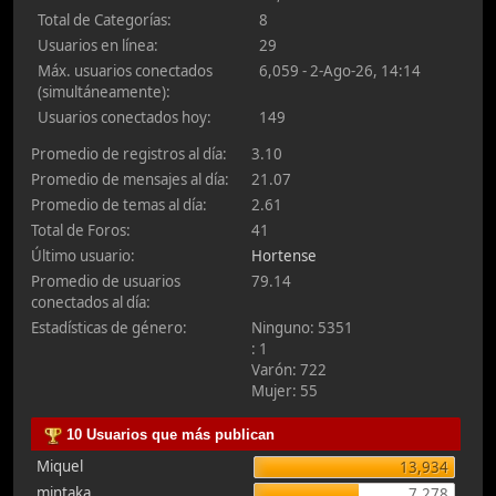
Total de Categorías:
8
Usuarios en línea:
29
Máx. usuarios conectados
6,059 - 2-Ago-26, 14:14
(simultáneamente):
Usuarios conectados hoy:
149
Promedio de registros al día:
3.10
Promedio de mensajes al día:
21.07
Promedio de temas al día:
2.61
Total de Foros:
41
Último usuario:
Hortense
Promedio de usuarios
79.14
conectados al día:
Estadísticas de género:
Ninguno: 5351
: 1
Varón: 722
Mujer: 55
10 Usuarios que más publican
Miquel
13,934
mintaka
7,278