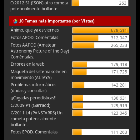
C/2012 S1 (ISON) otro cometa
263
potencialmente brillante
10 Temas más importantes (por Vistas)
Ánimo, que ya es viernes
678,611
Fotos APOD. Coméntalas
312,047
Fotos AAPOD (Amateur
265,233
Astronomy Picture of the Day)
Coméntalas.
Errores en la web
179,418
Maqueta del sistema solar en
171,725
movimiento (ALTAYA)
Problemas informáticos
142,281
(dudas y consultas)
¡¡Cagadas periodísticas!!
130,631
C/2009 P1 (Garradd)
129,919
C/2011 L4 (PANSTARRS) Un
123,045
cometa potencialmente
brillante.
Fotos EPOD. Coméntalas
111,263