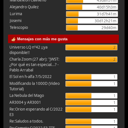
Manueleón Clavileño
43d8h51m
Alejandro Quilez
40d15h3m
Lurima
31d7h41m
Josemi
30d12h21m
Telescopio
29d40m
Mensajes con más me gusta
Universo LQ nº42 ¡¡ya
2
disponible!!
Charla Zoom (27 abr): "JWST:
2
¿Por qué es tan especial...? -
Pablo Arrabal
El Sol en h-alfa 7/5/2022
1
Modificando la 1000D (Video
1
Tutorial)
La Nebula del Mago
1
AR3004 y AR3001
1
Re:Orion esperando al C/2022
1
E3
Re:Saludos a todos.
1