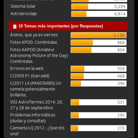
Sistema Solar
5,299
Astrobricolaje
4,814
10 Temas más importantes (por Respuestas)
Ánimo, que ya es viernes
2,150
Fotos APOD. Coméntalas
866
Fotos AAPOD (Amateur
804
Astronomy Picture of the Day)
Coméntalas.
Errores en la web
508
C/2009 P1 (Garradd)
488
C/2011 L4 (PANSTARRS) Un
396
cometa potencialmente
brillante.
VIII AstroTiermes 2014: 26,
331
27 y 28 de septiembre
Problemas informáticos
295
(dudas y consultas)
Camiseta LQ 2012 - ¿Queréis
270
una?