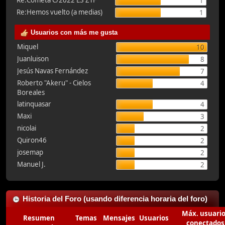
Re:Cometa C/2022 E3 ZTF
1
Re:Hemos vuelto (a medias)
1
Usuarios con más me gusta
Miquel
10
Juanluison
8
Jesús Navas Fernández
7
Roberto "Akeru" - Cielos
4
Boreales
latinquasar
4
Maxi
3
nicolai
2
Quiron46
2
josemap
2
Manuel J.
2
Historia del Foro (usando diferencia horaria del foro)
Máx. usuari
Resumen
Temas
Mensajes
Usuarios
conectados