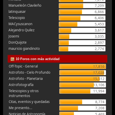
Manueleón Clavileño
7,209
latinquasar
6,866
Telescopio
6,406
MACysuscanon
5,453
Alejandro Quilez
3,617
Josemi
3,035
DonQuijote
2,897
mauricio giandinoto
2,774
10 Foros con más actividad
Off-Topic - General
17,816
Astrofoto - Cielo Profundo
17,028
Astrofoto - Planetaria
15,512
Astrofotografía
13,106
Telescopios y otros
11,994
instrumentos
Citas, eventos y quedadas
8,774
Me presento...
7,208
Noticias de Astronomía
5,469