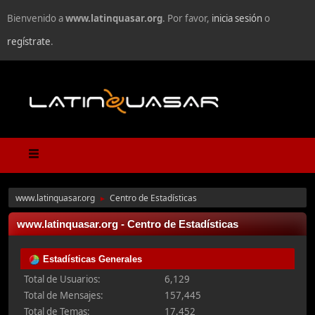
Bienvenido a
www.latinquasar.org
. Por favor,
inicia sesión
o
regístrate
.
www.latinquasar.org
Centro de Estadísticas
►
www.latinquasar.org - Centro de Estadísticas
Estadísticas Generales
Total de Usuarios:
6,129
Total de Mensajes:
157,445
Total de Temas:
17,452