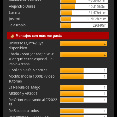
Manueleón Clavileño
43d8h51m
Alejandro Quilez
40d15h3m
Lurima
31d7h41m
Josemi
30d12h21m
Telescopio
29d40m
Mensajes con más me gusta
Universo LQ nº42 ¡¡ya
2
disponible!!
Charla Zoom (27 abr): "JWST:
2
¿Por qué es tan especial...? -
Pablo Arrabal
El Sol en h-alfa 7/5/2022
1
Modificando la 1000D (Video
1
Tutorial)
La Nebula del Mago
1
AR3004 y AR3001
1
Re:Orion esperando al C/2022
1
E3
Re:Saludos a todos.
1