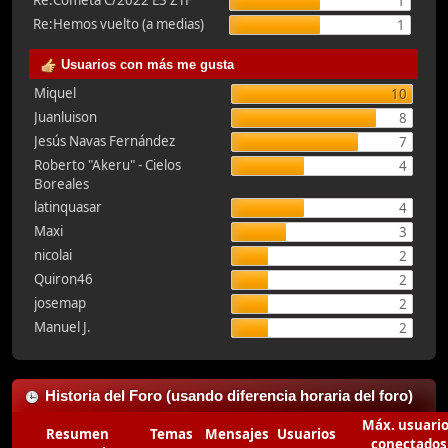
Re:Cometa C/2022 E3 ZTF
1
Re:Hemos vuelto (a medias)
1
Usuarios con más me gusta
Miquel
10
Juanluison
8
Jesús Navas Fernández
7
Roberto "Akeru" - Cielos
4
Boreales
latinquasar
4
Maxi
3
nicolai
2
Quiron46
2
josemap
2
Manuel J.
2
Historia del Foro (usando diferencia horaria del foro)
Máx. usuari
Resumen
Temas
Mensajes
Usuarios
conectados