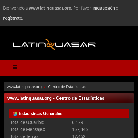
Bienvenido a
www.latinquasar.org
. Por favor,
inicia sesión
o
regístrate
.
www.latinquasar.org
Centro de Estadísticas
►
www.latinquasar.org - Centro de Estadísticas
Estadísticas Generales
Total de Usuarios:
6,129
Total de Mensajes:
157,445
Total de Temas:
17,452