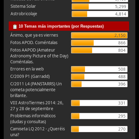
Sistema Solar
5,299
Astrobricolaje
4,814
10 Temas más importantes (por Respuestas)
Ánimo, que ya es viernes
2,150
Fotos APOD. Coméntalas
866
Fotos AAPOD (Amateur
804
Astronomy Picture of the Day)
Coméntalas.
Errores en la web
508
C/2009 P1 (Garradd)
488
C/2011 L4 (PANSTARRS) Un
396
cometa potencialmente
brillante.
VIII AstroTiermes 2014: 26,
331
27 y 28 de septiembre
Problemas informáticos
295
(dudas y consultas)
Camiseta LQ 2012 - ¿Queréis
270
una?