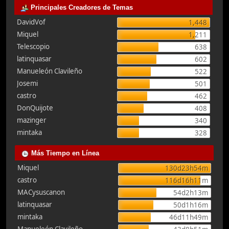
Principales Creadores de Temas
DavidVof
1,448
Miquel
1,211
Telescopio
638
latinquasar
602
Manueleón Clavileño
522
Josemi
501
castro
462
DonQuijote
408
mazinger
340
mintaka
328
Más Tiempo en Línea
Miquel
130d23h54m
castro
116d16h11m
MACysuscanon
54d2h13m
latinquasar
50d1h16m
mintaka
46d11h49m