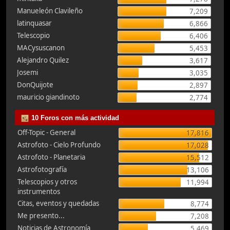
Manueleón Clavileño
7,209
latinquasar
6,866
Telescopio
6,406
MACysuscanon
5,453
Alejandro Quilez
3,617
Josemi
3,035
DonQuijote
2,897
mauricio giandinoto
2,774
10 Foros con más actividad
Off-Topic - General
17,816
Astrofoto - Cielo Profundo
17,028
Astrofoto - Planetaria
15,512
Astrofotografía
13,106
Telescopios y otros
11,994
instrumentos
Citas, eventos y quedadas
8,774
Me presento...
7,208
Noticias de Astronomía
5,469