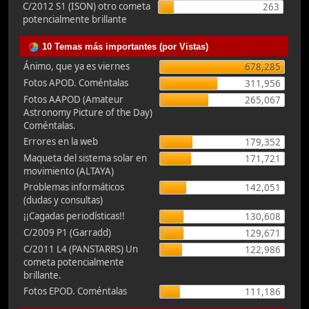
C/2012 S1 (ISON) otro cometa
263
potencialmente brillante
10 Temas más importantes (por Vistas)
Ánimo, que ya es viernes
678,285
Fotos APOD. Coméntalas
311,956
Fotos AAPOD (Amateur
265,067
Astronomy Picture of the Day)
Coméntalas.
Errores en la web
179,352
Maqueta del sistema solar en
171,721
movimiento (ALTAYA)
Problemas informáticos
142,051
(dudas y consultas)
¡¡Cagadas periodísticas!!
130,608
C/2009 P1 (Garradd)
129,671
C/2011 L4 (PANSTARRS) Un
122,986
cometa potencialmente
brillante.
Fotos EPOD. Coméntalas
111,186