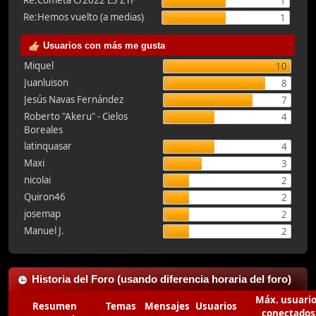
Re:Cometa C/2022 E3 ZTF
1
Re:Hemos vuelto (a medias)
1
Usuarios con más me gusta
Miquel
10
Juanluison
8
Jesús Navas Fernández
7
Roberto "Akeru" - Cielos
4
Boreales
latinquasar
4
Maxi
3
nicolai
2
Quiron46
2
josemap
2
Manuel J.
2
Historia del Foro (usando diferencia horaria del foro)
Máx. usuari
Resumen
Temas
Mensajes
Usuarios
conectados