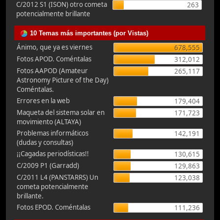
C/2012 S1 (ISON) otro cometa
263
potencialmente brillante
10 Temas más importantes (por Vistas)
Ánimo, que ya es viernes
678,555
Fotos APOD. Coméntalas
312,012
Fotos AAPOD (Amateur
265,117
Astronomy Picture of the Day)
Coméntalas.
Errores en la web
179,404
Maqueta del sistema solar en
171,723
movimiento (ALTAYA)
Problemas informáticos
142,191
(dudas y consultas)
¡¡Cagadas periodísticas!!
130,615
C/2009 P1 (Garradd)
129,863
C/2011 L4 (PANSTARRS) Un
123,038
cometa potencialmente
brillante.
Fotos EPOD. Coméntalas
111,236