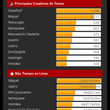
Principales Creadores de Temas
DavidVof
1,448
Miquel
1,211
Telescopio
638
latinquasar
602
Manueleón Clavileño
522
Josemi
501
castro
462
DonQuijote
408
mazinger
340
mintaka
328
Más Tiempo en Línea
Miquel
130d23h54m
castro
116d16h11m
MACysuscanon
54d2h13m
latinquasar
50d1h16m
mintaka
46d11h49m