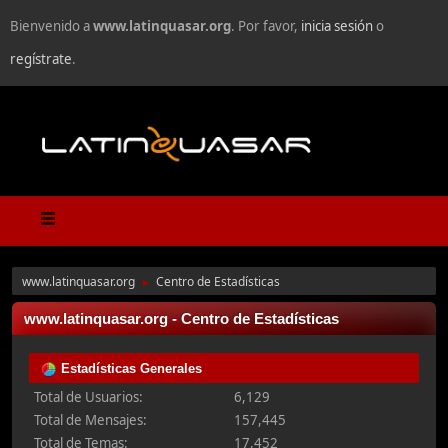
Bienvenido a
www.latinquasar.org
. Por favor,
inicia sesión
o
regístrate
.
www.latinquasar.org
Centro de Estadísticas
►
www.latinquasar.org - Centro de Estadísticas
Estadísticas Generales
Total de Usuarios:
6,129
Total de Mensajes:
157,445
Total de Temas:
17,452