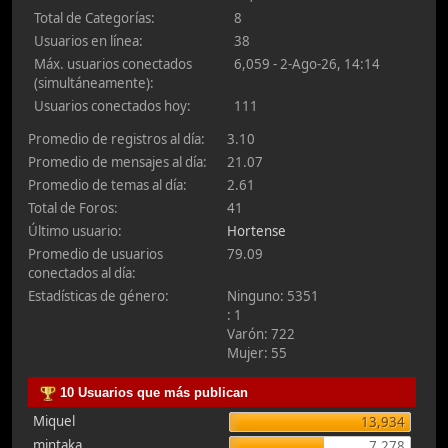
Total de Categorías:
8
Usuarios en línea:
38
Máx. usuarios conectados
6,059 - 2-Ago-26, 14:14
(simultáneamente):
Usuarios conectados hoy:
111
Promedio de registros al día:
3.10
Promedio de mensajes al día:
21.07
Promedio de temas al día:
2.61
Total de Foros:
41
Último usuario:
Hortense
Promedio de usuarios
79.09
conectados al día:
Estadísticas de género:
Ninguno: 5351
: 1
Varón: 722
Mujer: 55
10 Usuarios que más publican
Miquel
13,934
mintaka
7,278