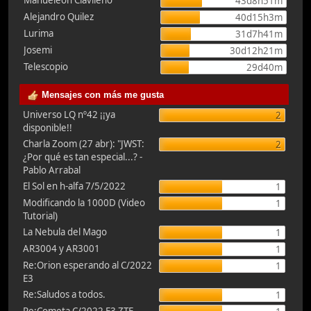
Manueleón Clavileño
43d8h51m
Alejandro Quilez
40d15h3m
Lurima
31d7h41m
Josemi
30d12h21m
Telescopio
29d40m
Mensajes con más me gusta
Universo LQ nº42 ¡¡ya
2
disponible!!
Charla Zoom (27 abr): "JWST:
2
¿Por qué es tan especial...? -
Pablo Arrabal
El Sol en h-alfa 7/5/2022
1
Modificando la 1000D (Video
1
Tutorial)
La Nebula del Mago
1
AR3004 y AR3001
1
Re:Orion esperando al C/2022
1
E3
Re:Saludos a todos.
1