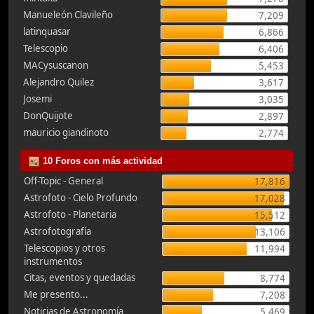
Manueleón Clavileño
7,209
latinquasar
6,866
Telescopio
6,406
MACysuscanon
5,453
Alejandro Quilez
3,617
Josemi
3,035
DonQuijote
2,897
mauricio giandinoto
2,774
10 Foros con más actividad
Off-Topic - General
17,816
Astrofoto - Cielo Profundo
17,028
Astrofoto - Planetaria
15,512
Astrofotografía
13,106
Telescopios y otros
11,994
instrumentos
Citas, eventos y quedadas
8,774
Me presento...
7,208
Noticias de Astronomía
5,469