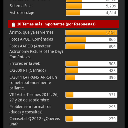
Sistema Solar
5,299
Astrobricolaje
4,814
10 Temas más importantes (por Respuestas)
Ánimo, que ya es viernes
2,150
Fotos APOD. Coméntalas
866
Fotos AAPOD (Amateur
804
Astronomy Picture of the Day)
Coméntalas.
Errores en la web
508
C/2009 P1 (Garradd)
488
C/2011 L4 (PANSTARRS) Un
396
cometa potencialmente
brillante.
VIII AstroTiermes 2014: 26,
331
27 y 28 de septiembre
Problemas informáticos
295
(dudas y consultas)
Camiseta LQ 2012 - ¿Queréis
270
una?