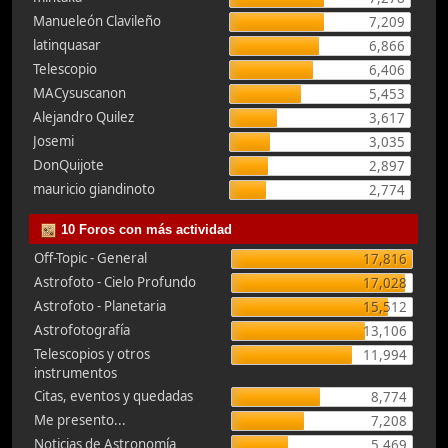
Manueleón Clavileño
7,209
latinquasar
6,866
Telescopio
6,406
MACysuscanon
5,453
Alejandro Quilez
3,617
Josemi
3,035
DonQuijote
2,897
mauricio giandinoto
2,774
10 Foros con más actividad
Off-Topic - General
17,816
Astrofoto - Cielo Profundo
17,028
Astrofoto - Planetaria
15,512
Astrofotografía
13,106
Telescopios y otros
11,994
instrumentos
Citas, eventos y quedadas
8,774
Me presento...
7,208
Noticias de Astronomía
5,469