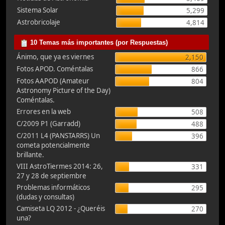
Sistema Solar
5,299
Astrobricolaje
4,814
10 Temas más importantes (por Respuestas)
Ánimo, que ya es viernes
2,150
Fotos APOD. Coméntalas
866
Fotos AAPOD (Amateur
804
Astronomy Picture of the Day)
Coméntalas.
Errores en la web
508
C/2009 P1 (Garradd)
488
C/2011 L4 (PANSTARRS) Un
396
cometa potencialmente
brillante.
VIII AstroTiermes 2014: 26,
331
27 y 28 de septiembre
Problemas informáticos
295
(dudas y consultas)
Camiseta LQ 2012 - ¿Queréis
270
una?