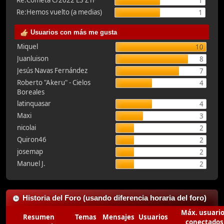
Re:Cometa C/2022 E3 ZTF
1
Re:Hemos vuelto (a medias)
1
Usuarios con más me gusta
Miquel
10
Juanluison
8
Jesús Navas Fernández
7
Roberto "Akeru" - Cielos
4
Boreales
latinquasar
4
Maxi
3
nicolai
2
Quiron46
2
josemap
2
Manuel J.
2
Historia del Foro (usando diferencia horaria del foro)
Máx. usuari
Resumen
Temas
Mensajes
Usuarios
conectados