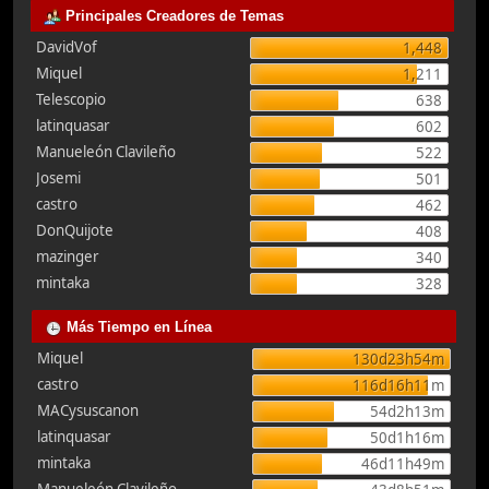
Principales Creadores de Temas
DavidVof
1,448
Miquel
1,211
Telescopio
638
latinquasar
602
Manueleón Clavileño
522
Josemi
501
castro
462
DonQuijote
408
mazinger
340
mintaka
328
Más Tiempo en Línea
Miquel
130d23h54m
castro
116d16h11m
MACysuscanon
54d2h13m
latinquasar
50d1h16m
mintaka
46d11h49m