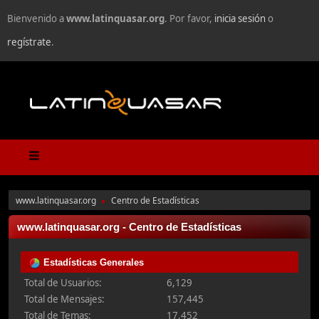
Bienvenido a
www.latinquasar.org
. Por favor,
inicia sesión
o
regístrate
.
www.latinquasar.org
Centro de Estadísticas
►
www.latinquasar.org - Centro de Estadísticas
Estadísticas Generales
Total de Usuarios:
6,129
Total de Mensajes:
157,445
Total de Temas:
17,452