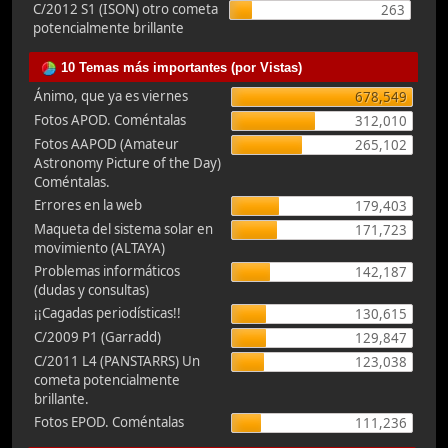
C/2012 S1 (ISON) otro cometa
263
potencialmente brillante
10 Temas más importantes (por Vistas)
Ánimo, que ya es viernes
678,549
Fotos APOD. Coméntalas
312,010
Fotos AAPOD (Amateur
265,102
Astronomy Picture of the Day)
Coméntalas.
Errores en la web
179,403
Maqueta del sistema solar en
171,723
movimiento (ALTAYA)
Problemas informáticos
142,187
(dudas y consultas)
¡¡Cagadas periodísticas!!
130,615
C/2009 P1 (Garradd)
129,847
C/2011 L4 (PANSTARRS) Un
123,038
cometa potencialmente
brillante.
Fotos EPOD. Coméntalas
111,236