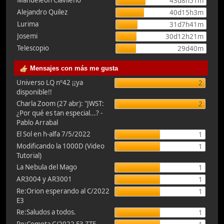
Manueleón Clavileño
43d8h51m
Alejandro Quilez
40d15h3m
Lurima
31d7h41m
Josemi
30d12h21m
Telescopio
29d40m
Mensajes con más me gusta
Universo LQ nº42 ¡¡ya
2
disponible!!
Charla Zoom (27 abr): "JWST:
2
¿Por qué es tan especial...? -
Pablo Arrabal
El Sol en h-alfa 7/5/2022
1
Modificando la 1000D (Video
1
Tutorial)
La Nebula del Mago
1
AR3004 y AR3001
1
Re:Orion esperando al C/2022
1
E3
Re:Saludos a todos.
1