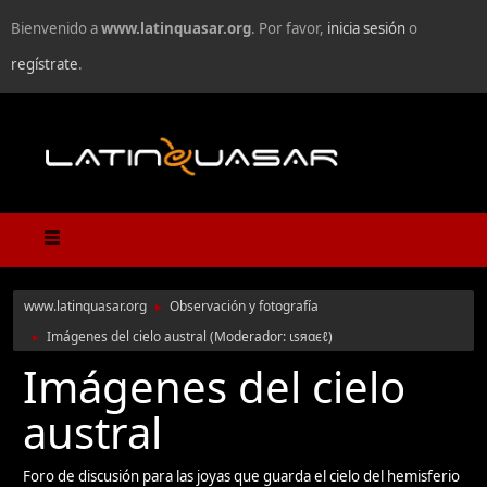
Bienvenido a
www.latinquasar.org
. Por favor,
inicia sesión
o
regístrate
.
www.latinquasar.org
Observación y fotografía
►
Imágenes del cielo austral
(Moderador:
ιѕяαєℓ
)
►
Imágenes del cielo
austral
Foro de discusión para las joyas que guarda el cielo del hemisferio