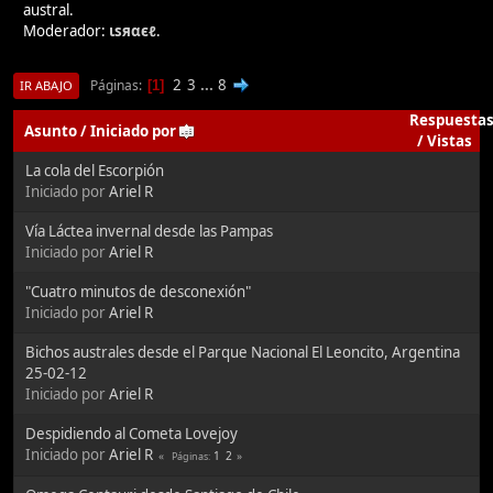
austral.
Moderador:
ιѕяαєℓ
.
2
3
...
8
Páginas
1
IR ABAJO
Respuesta
Asunto
/
Iniciado por
/
Vistas
La cola del Escorpión
Iniciado por
Ariel R
Vía Láctea invernal desde las Pampas
Iniciado por
Ariel R
"Cuatro minutos de desconexión"
Iniciado por
Ariel R
Bichos australes desde el Parque Nacional El Leoncito, Argentina
25-02-12
Iniciado por
Ariel R
Despidiendo al Cometa Lovejoy
Iniciado por
Ariel R
1
2
Páginas