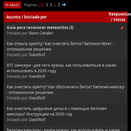
2
3
...
5
Páginas
1
IR ABAJO
Respuesta
Asunto
/
Iniciado por
/
Vistas
Guía para reconocer meteoritos (I)
Iniciado por
Nano Canales
Как отмыть крипту? Как очистить биток? Биткион Mixer -
оптимальное решение.
Iniciado por
DavidVof
BTC миксера - для чего нужны, как пользоватеься и какие
использовать в 2026 году
Iniciado por
DavidVof
Как очистить крипту? Как обезличить биток? Биткоин миксер
- оптимальное решение.
Iniciado por
DavidVof
Как очистить цифровые деньги с помощью Биткоин
миксеры? Инструкции на 2026 год
Iniciado por
DavidVof
Биткоин миксеры - зачем нужны, как использовать и какие