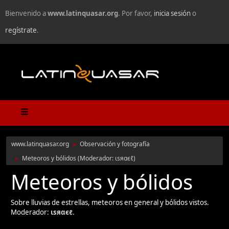
Bienvenido a
www.latinquasar.org
. Por favor,
inicia sesión
o
regístrate
.
www.latinquasar.org
Observación y fotografía
►
Meteoros y bólidos
(Moderador:
ιѕяαєℓ
)
►
Meteoros y bólidos
Sobre lluvias de estrellas, meteoros en general y bólidos vistos.
Moderador:
ιѕяαєℓ
.