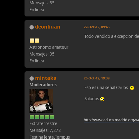
Mensajes: 35
En línea
deonliuan
22-Oct-12, 09:46
Todo vendido a excepción de
Astrónomo amateur
Mensajes: 35
En línea
mintaka
26-Oct-12, 19:39
Moderadores
Eso es una señal Carlos
.
Saludos
http://www.educa.madrid.org/w
Extraterrestre
Mensajes: 7,278
Festina lente.Tempus