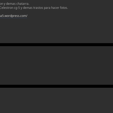
n y demas chatarra.
elestron cg-5 y demas trastos para hacer fotos.
lba5.wordpress.com/