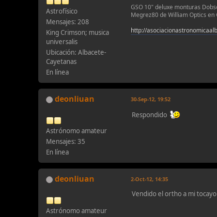
GSO 10" deluxe monturas Dobso
Astrofísico
Megrez80 de William Optics en C
Mensajes: 208
http://asociacionastronomicaa
King Crimson; musica
universalis
Ubicación: Albacete-
Cayetanas
En línea
deonliuan
30-Sep-12, 19:52
Respondido
Astrónomo amateur
Mensajes: 35
En línea
deonliuan
2-Oct-12, 14:35
Vendido el ortho a mi tocayo
Astrónomo amateur