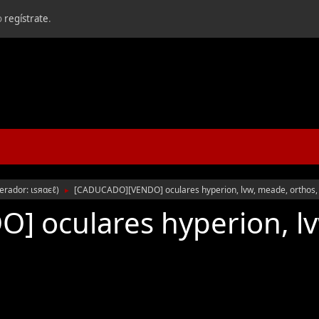
o
regístrate
.
erador:
ιѕяαєℓ
)
[CADUCADO][VENDO] oculares hyperion, lvw, meade, orthos,
►
 oculares hyperion, lv