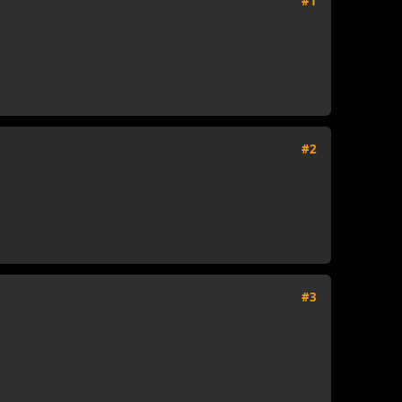
#1
#2
#3