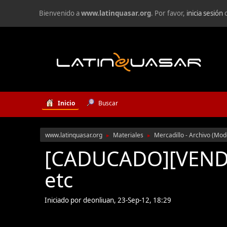
Bienvenido a
www.latinquasar.org
. Por favor,
inicia sesión
Inicio
Buscar
www.latinquasar.org
Materiales
Mercadillo - Archivo
(Mod
►
►
[CADUCADO][VENDO]
etc
Iniciado por deonliuan, 23-Sep-12, 18:29