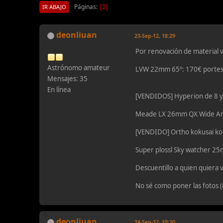
Páginas
1
IR ABAJO
deonliuan
23-Sep-12, 18:29
Por renovación de material v
Astrónomo amateur
LVW 22mm 65º: 170€ portes 
Mensajes: 35
En línea
[VENDIDOS] Hyperion de 8 y 
Meade LX 26mm QX Wide Angle
[VENDIDO] Ortho kokusai koh
Super plossl Sky watcher 25
Descuentillo a quien quiera v
No sé como poner las fotos (
deonliuan
24-Sep-12, 19:20