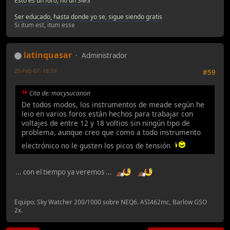
Esto es un foro, no un SMS
Ser educado, hasta donde yo se, sigue siendo gratis
Si itum est, itum esse
latinquasar
Administrador
20-Feb-07, 18:59
#59
Cita de: macysucanon
De todos modos, los instrumentos de meade según he
leio en varios foros están hechos para trabajar con
voltajes de entre 12 y 18 voltios sin ningún tipo de
problema, aunque creo que como a todo instrumento
electrónico no le gusten los picos de tensión
... con el tiempo ya veremos ...
Equipo: Sky Watcher 200/1000 sobre NEQ6. ASI462mc, Barlow GSO
2x.