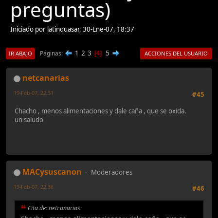
preguntas)
Iniciado por latinquasar, 30-Ene-07, 18:37
1
2
3
5
Páginas
4
IR ABAJO
ACCIONES DEL USUARIO
netcanarias
19-Feb-07, 22:31
#45
Chacho , menos alimentaciones y dale caña , que se oxida.
un saludo
MACysuscanon
Moderadores
19-Feb-07, 22:36
#46
Cita de: netcanarias