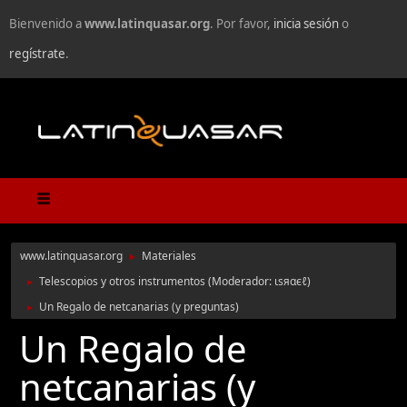
Bienvenido a
www.latinquasar.org
. Por favor,
inicia sesión
o
regístrate
.
www.latinquasar.org
Materiales
►
Telescopios y otros instrumentos
(Moderador:
ιѕяαєℓ
)
►
Un Regalo de netcanarias (y preguntas)
►
Un Regalo de
netcanarias (y