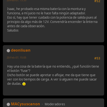
20-Feb-07, 13:35
#52
Isaac, he probado esa misma batería con la montura y
funciona, a mí juicio no le hace falta ningún adaptador.
Eso sí, hay que tener cuidado con la potencia de salida pues al
principio da algo más de 12V. Convendría encender la linterna
antes de cada obseración.
Saludos
deonliuan
20-Feb-07, 15:05
#53
Hay una cosa de la batería que no entiendo, ¿qué función tiene
el botón "fuse"?
Dicho botón se puede apretar o aflojar, me da que tiene que
ver con los tiempos de carga. A ver si alguien me puede sacar
de dudas.
MACysuscanon
Moderadores