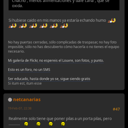
Chacho , menos alimentaciones y dale caña , que se
oxida.
Si hubiese caido en mis manos ya estaría echando humo
No hay puertas cerradas, sólo complicadas de traspasar, no hay foto
imposible, sólo no has descubierto cómo hacerla o no tienes el equipo
necesario.
Mi galería de Flickr, no espereis el Louvre, son fotos, y punto.
Esto es un foro, no un SMS
Ser educado, hasta donde yo se, sigue siendo gratis
Si itum est, itum esse
netcanarias
19-Feb-07, 22:38
#47
Realmente solo tiene que poner pilas a un porta pilas, pero
..........