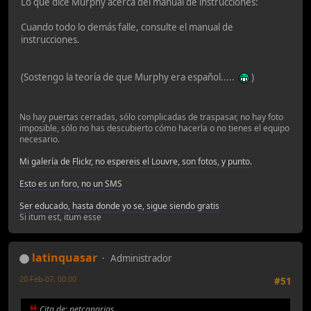
Lo que dice Murphy acerca del manual de instrucciones:
Cuando todo lo demás falle, consulte el manual de
instrucciones.
(Sostengo la teoría de que Murphy era español.....
)
No hay puertas cerradas, sólo complicadas de traspasar, no hay foto
imposible, sólo no has descubierto cómo hacerla o no tienes el equipo
necesario.
Mi galería de Flickr, no espereis el Louvre, son fotos, y punto.
Esto es un foro, no un SMS
Ser educado, hasta donde yo se, sigue siendo gratis
Si itum est, itum esse
latinquasar
Administrador
20-Feb-07, 00:00
#51
Cita de: netcanarias