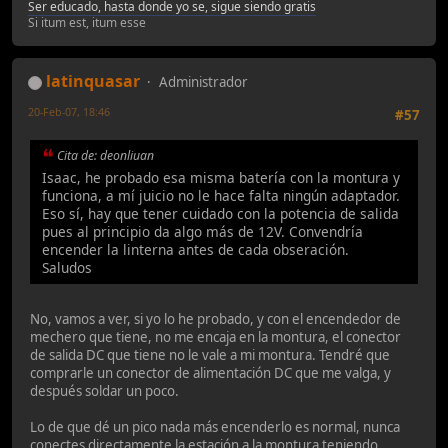
Ser educado, hasta donde yo se, sigue siendo gratis
Si itum est, itum esse
latinquasar
Administrador
20-Feb-07, 18:46
#57
Cita de: deonliuan
Isaac, he probado esa misma batería con la montura y
funciona, a mí juicio no le hace falta ningún adaptador.
Eso sí, hay que tener cuidado con la potencia de salida
pues al principio da algo más de 12V. Convendría
encender la linterna antes de cada obseración.
Saludos
No, vamos a ver, si yo lo he probado, y con el encendedor de
mechero que tiene, no me encaja en la montura, el conector
de salida DC que tiene no le vale a mi montura. Tendré que
comprarle un conector de alimentación DC que me valga, y
después soldar un poco.
Lo de que dé un pico nada más encenderlo es normal, nunca
conectes directamente la estación a la montura teniendo