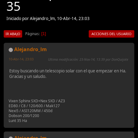
35
Iniciado por Alejandro_lm, 10-Abr-14, 23:03
Páginas
1
IR ABAJO
ACCIONES DEL USUARIO
Alejandro_lm
10-Abr-14, 23:03
Ultima modificación
: 23-Nov-14, 13:39 por DonQuijote
Estoy buscando un telescopio solar con el que empezar en Ha.
Gracias y un saludo.
Vixen Sphinx SXD+Nex SXD / AZ3
ED80 / C8 / 120/600 / Mak127
Nexi5 / ASI120MM / 450d
Dobson 200/1200
Lunt 35 Ha