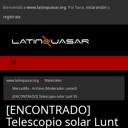
Bienvenido a
www.latinquasar.org
. Por favor,
inicia sesión
o
regístrate
.
www.latinquasar.org
Materiales
►
Mercadillo - Archivo
(Moderador:
ιѕяαєℓ
)
►
[ENCONTRADO] Telescopio solar Lunt 35
►
[ENCONTRADO]
Telescopio solar Lunt