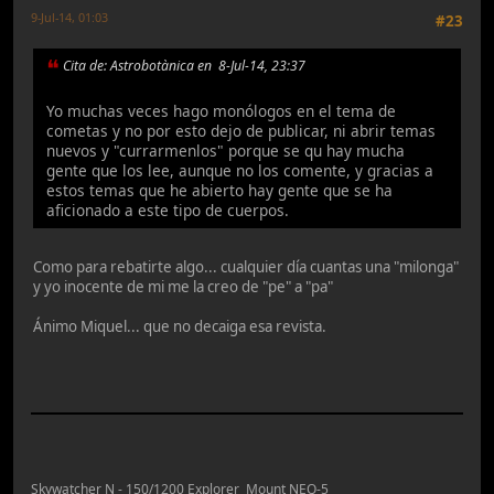
9-Jul-14, 01:03
#23
Cita de: Astrobotànica en 8-Jul-14, 23:37
Yo muchas veces hago monólogos en el tema de
cometas y no por esto dejo de publicar, ni abrir temas
nuevos y "currarmenlos" porque se qu hay mucha
gente que los lee, aunque no los comente, y gracias a
estos temas que he abierto hay gente que se ha
aficionado a este tipo de cuerpos.
Como para rebatirte algo... cualquier día cuantas una "milonga"
y yo inocente de mi me la creo de "pe" a "pa"
Ánimo Miquel... que no decaiga esa revista.
Skywatcher N - 150/1200 Explorer Mount NEQ-5