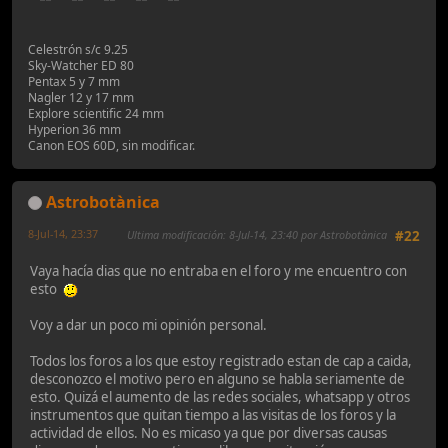
Celestrón s/c 9.25
Sky-Watcher ED 80
Pentax 5 y 7 mm
Nagler 12 y 17 mm
Explore scientific 24 mm
Hyperion 36 mm
Canon EOS 60D, sin modificar.
Astrobotànica
8-Jul-14, 23:37
Ultima modificación
: 8-Jul-14, 23:40 por Astrobotànica
#22
Vaya hacía dias que no entraba en el foro y me encuentro con
esto
Voy a dar un poco mi opinión personal.
Todos los foros a los que estoy registrado estan de cap a caida,
desconozco el motivo pero en alguno se habla seriamente de
esto. Quizá el aumento de las redes sociales, whatsapp y otros
instrumentos que quitan tiempo a las visitas de los foros y la
actividad de ellos. No es micaso ya que por diversas causas