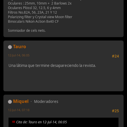
Oculares : 25mm, 10mm + 2 Barlows 2x
Oculares Plössl 32, 12.5, 6 y 4mm
Filtros No.82A, 56, 23A, 21 Y 12
Polarizing filter y Crystal view Moon filter
Binoculars Nikon Action 8x40 CF
Somniador de cels nets.
Tauro
12-Jul-14, 06:05
#24
Una látima que termine desapareciendo la revista.
Miquel
Moderadores
12-Jul-14, 07:18
#25
Cita de: Tauro en 12-Jul-14, 06:05