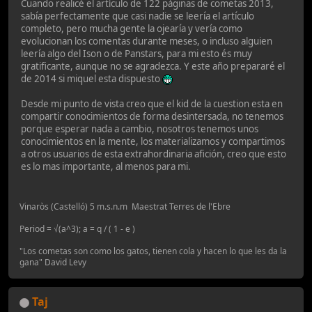
Cuando realicé el artículo de 122 páginas de cometas 2013,
sabía perfectamente que casi nadie se leería el artículo
completo, pero mucha gente la ojearía y vería como
evolucionan los comentas durante meses, o incluso alguien
leería algo del Ison o de Panstars, para mi esto és muy
gratificante, aunque no se agradezca. Y este año prepararé el
de 2014 si miquel esta dispuesto
Desde mi punto de vista creo que el kid de la cuestion esta en
compartir conocimientos de forma desintersada, no tenemos
porque esperar nada a cambio, nosotros tenemos unos
conocimientos en la mente, los materializamos y compartimos
a otros usuarios de esta extrahordinaria afición, creo que esto
es lo mas importante, al menos para mi.
Vinaròs (Castelló) 5 m.s.n.m Maestrat Terres de l'Ebre
Period = √(a^3); a = q / ( 1 - e )
"Los cometas son como los gatos, tienen cola y hacen lo que les da la
gana" David Levy
Taj