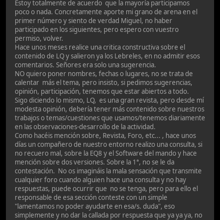
Estoy totalmente de acuerdo que la mayoría participamos
poco o nada. Concretamente aporte mi grano de arena en el
primer número y siento de verdad Miguel, no haber
participado en los siguientes, pero espero con vuestro
permiso, volver.
Hace unos meses realice una critica constructiva sobre el
contenido de LQ y salieron ya los Lebreles, en no admitir esos
comentarios. Señores era solo una sugerencia.
NO quiero poner nombres, fechas o lugares, no se trata de
calentar más el tema, pero insisto, si pedimos sugerencias,
opinión, participación, tenemos que estar abiertos a todo.
Sigo diciendo lo mismo, LQ, es una gran revista, pero desde mí
modesta opinión, debería tener más contenido sobre nuestros
trabajos o temas/cuestiones que usamos/tenemos diariamente
en las observaciones-desarrollo de la actividad.
Como hacéis mención sobre, Revista, Foro, etc... , hace unos
días un compañero de nuestro entorno realizo una consulta, si
no recuero mal, sobre la EQ8 y el Software del mando y hace
mención sobre dos versiones. Sobre la 1ª, no se le da
contestación. No os imagináis la mala sensación que transmite
cualquier foro cuando alguien hace una consulta y no hay
respuestas, puede ocurrir que no se tenga, pero para ello el
responsable de esa sección conteste con un simple
"lamentamos no poder ayudarte en esa/s. duda", eso
simplemente y no dar la callada por respuesta que ya ya ya, no