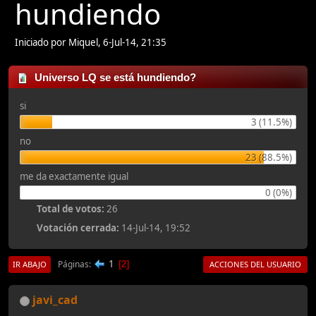
hundiendo
Iniciado por Miquel, 6-Jul-14, 21:35
Universo LQ se está hundiendo?
si
3 (11.5%)
no
23 (88.5%)
me da exactamente igual
0 (0%)
Total de votos:
26
Votación cerrada:
14-Jul-14, 19:52
1
Páginas
2
IR ABAJO
ACCIONES DEL USUARIO
javi_cad