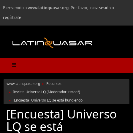
Bienvenido a
www.latinquasar.org
. Por favor,
inicia sesión
o
regístrate
.
www.latinquasar.org
Recursos
►
Revista Universo LQ
(Moderador:
ιѕяαєℓ
)
►
[Encuesta] Universo LQ se está hundiendo
►
[Encuesta] Universo
LQ se está