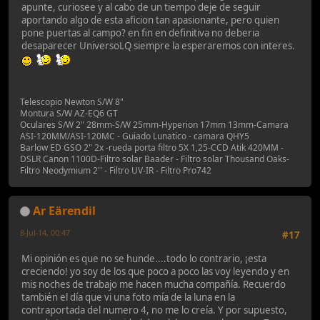
apunte, curiosee y al cabo de un tiempo deje de seguir
aportando algo de esta aficion tan apasionante, pero quien
pone puertas al campo? en fin en definitiva no deberia
desaparecer UniversoLQ siempre la esperaremos con interes.
Telescopio Newton S/W 8"
Montura S/W AZ-EQ6 GT
Oculares S/W 2" 28mm-S/W 25mm-Hyperion 17mm 13mm-Camara
ASI-120MM/ASI-120MC - Guiado Lunatico - camara QHY5
Barlow ED GSO 2" 2x -rueda porta filtro 5X 1,25-CCD Atik 420MM -
DSLR Canon 1100D-Filtro solar Baader - Filtro solar Thousand Oaks-
Filtro Neodymium 2'' - Filtro UV-IR - Filtro Pro742
Ar Eärendil
8-Jul-14, 00:47
#17
Mi opinión es que no se hunde....todo lo contrario, ¡esta
creciendo! yo soy de los que poco a poco las voy leyendo y en
mis noches de trabajo me hacen mucha compañía. Recuerdo
también el día que vi una foto mía de la luna en la
contraportada del numero 4, no me lo creía. Y por supuesto,