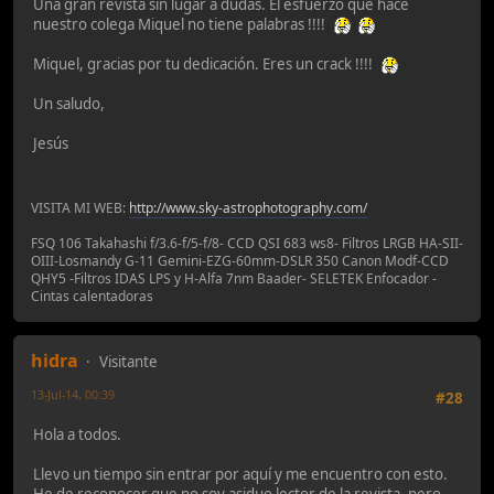
Una gran revista sin lugar a dudas. El esfuerzo que hace
nuestro colega Miquel no tiene palabras !!!!
Miquel, gracias por tu dedicación. Eres un crack !!!!
Un saludo,
Jesús
VISITA MI WEB:
http://www.sky-astrophotography.com/
FSQ 106 Takahashi f/3.6-f/5-f/8- CCD QSI 683 ws8- Filtros LRGB HA-SII-
OIII-Losmandy G-11 Gemini-EZG-60mm-DSLR 350 Canon Modf-CCD
QHY5 -Filtros IDAS LPS y H-Alfa 7nm Baader- SELETEK Enfocador -
Cintas calentadoras
hidra
Visitante
13-Jul-14, 00:39
#28
Hola a todos.
Llevo un tiempo sin entrar por aquí y me encuentro con esto.
He de reconocer que no soy asiduo lector de la revista, pero