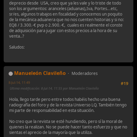
deprecio desde USA, creo que ya les vale y lo triste de todo
son los argumentos: aranceles (aduanas),Iva, Portes...etc,
sr/es, algunos trabajos en fiscalidad y conocemos un poquito
de la mecánica aduanera que no nos cuenten historias y si no:
EQ8 / 3.300.-€ pvp o 2.900.-€, cuales es realmente el conste
de adquisición para jugar con estos precios a la hora de su
venta..?
Saludos:
Manueleón Clavileño
Moderadores
8-Jul-14, 11:49
#19
Ultima modificación
: 8-Jul-14, 11:55 por Manueleón Clavileño
Hola, llego tarde pero entre todos habéis hecho una buena
radiografía del foro y de la revista Universo LQ. También tengo
mi parte de responsabilidad en esta situación.
No creo que la revista se esté hundiendo, pero sí la moral de
quienes la realizan. No se puede hacer tanto esfuerzo y que no
sientas el aprecio de la mayoría que la utiliza.