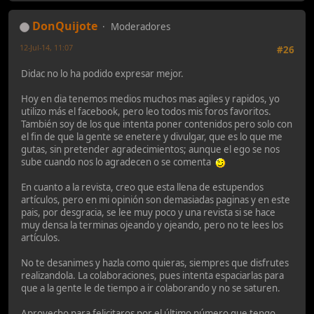
DonQuijote
Moderadores
12-Jul-14, 11:07
#26
Didac no lo ha podido expresar mejor.
Hoy en dia tenemos medios muchos mas agiles y rapidos, yo
utilizo más el facebook, pero leo todos mis foros favoritos.
También soy de los que intenta poner contenidos pero solo con
el fin de que la gente se enetere y divulgar, que es lo que me
gutas, sin pretender agradecimientos; aunque el ego se nos
sube cuando nos lo agradecen o se comenta
En cuanto a la revista, creo que esta llena de estupendos
artículos, pero en mi opinión son demasiadas paginas y en este
pais, por desgracia, se lee muy poco y una revista si se hace
muy densa la terminas ojeando y ojeando, pero no te lees los
artículos.
No te desanimes y hazla como quieras, siempres que disfrutes
realizandola. La colaboraciones, pues intenta espaciarlas para
que a la gente le de tiempo a ir colaborando y no se saturen.
Aprovecho para felicitaros por el último número que tengo