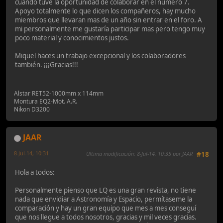
cuando tuve la oportunidad de colaborar en el numero 7.
Apoyo totalmente lo que dicen los compañeros, hay mucho
miembros que llevaran mas de un año sin entrar en el foro. A
mi personalmente me gustaría participar mas pero tengo muy
poco material y conocimientos justos.
Miquel haces un trabajo excepcional y los colaboradores
también. ¡¡¡Gracias!!!
Alstar RET52-1000mm x 114mm
Montura EQ2-Mot. A.R.
Nikon D3200
JAAR
8-Jul-14, 10:31
Ultima modificación
: 8-Jul-14, 10:35 por JAAR
#18
Hola a todos:
Personalmente pienso que LQ es una gran revista, no tiene
nada que envidiar a Astronomía y Espacio, permítaseme la
comparación y hay un gran equipo que mes a mes conseguí
que nos llegue a todos nosotros, gracias y mil veces gracias.