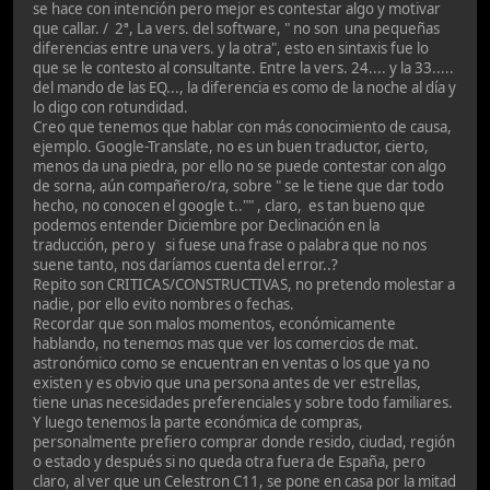
se hace con intención pero mejor es contestar algo y motivar
que callar. / 2ª, La vers. del software, " no son una pequeñas
diferencias entre una vers. y la otra", esto en sintaxis fue lo
que se le contesto al consultante. Entre la vers. 24.... y la 33.....
del mando de las EQ..., la diferencia es como de la noche al día y
lo digo con rotundidad.
Creo que tenemos que hablar con más conocimiento de causa,
ejemplo. Google-Translate, no es un buen traductor, cierto,
menos da una piedra, por ello no se puede contestar con algo
de sorna, aún compañero/ra, sobre " se le tiene que dar todo
hecho, no conocen el google t.."" , claro, es tan bueno que
podemos entender Diciembre por Declinación en la
traducción, pero y si fuese una frase o palabra que no nos
suene tanto, nos daríamos cuenta del error..?
Repito son CRITICAS/CONSTRUCTIVAS, no pretendo molestar a
nadie, por ello evito nombres o fechas.
Recordar que son malos momentos, económicamente
hablando, no tenemos mas que ver los comercios de mat.
astronómico como se encuentran en ventas o los que ya no
existen y es obvio que una persona antes de ver estrellas,
tiene unas necesidades preferenciales y sobre todo familiares.
Y luego tenemos la parte económica de compras,
personalmente prefiero comprar donde resido, ciudad, región
o estado y después si no queda otra fuera de España, pero
claro, al ver que un Celestron C11, se pone en casa por la mitad