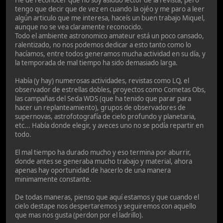
tengo que decir que de vez en cuando la ojéo y me paro a leer
algún articulo que me interesa, haceís un buen trabajo Miquel,
aunque no se vea claramente reconocido.
Todo el ambiente astronomico amateur está un poco cansado,
ralentizado, no nos podemos dedicar a esto tanto como lo
hacíamos, entre todos generamos mucha actividad en su día, y
la temporada de mal tiempo ha sido demasiado larga.
Había (y hay) numerosas actividades, revistas como LQ, el
observador de estrellas dobles, proyectos como Cometas Obs,
las campañas del Seda WDS (que ha tenido que parar para
hacer un replanteamiento), grupos de observadores de
supernovas, astrofotografía de cielo profundo y planetaria,
etc... Había donde elegir, y aveces uno no se podía repartir en
todo.
El mal tiempo ha durado mucho y eso termina por aburrir,
donde antes se generaba mucho trabajo y material, ahora
apenas hay oportunidad de hacerlo de una manera
minimamente constante.
De todas maneras, pienso que aquí estamos y que cuando el
cielo destape nos despertaremos y seguiremos con aquello
que mas nos gusta (perdon por el ladrillo).