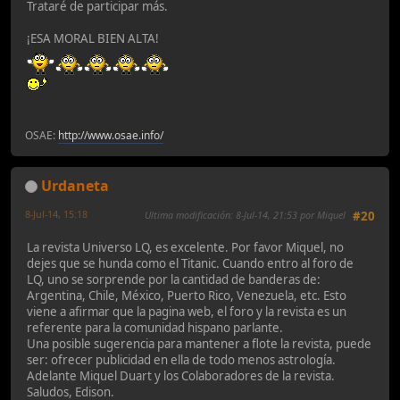
Trataré de participar más.
¡ESA MORAL BIEN ALTA!
OSAE:
http://www.osae.info/
Urdaneta
8-Jul-14, 15:18
Ultima modificación
: 8-Jul-14, 21:53 por Miquel
#20
La revista Universo LQ, es excelente. Por favor Miquel, no
dejes que se hunda como el Titanic. Cuando entro al foro de
LQ, uno se sorprende por la cantidad de banderas de:
Argentina, Chile, México, Puerto Rico, Venezuela, etc. Esto
viene a afirmar que la pagina web, el foro y la revista es un
referente para la comunidad hispano parlante.
Una posible sugerencia para mantener a flote la revista, puede
ser: ofrecer publicidad en ella de todo menos astrología.
Adelante Miquel Duart y los Colaboradores de la revista.
Saludos, Edison.