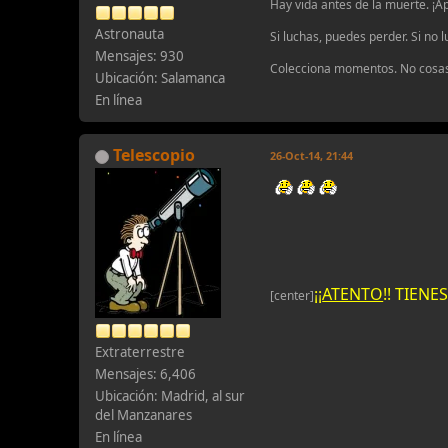
Hay vida antes de la muerte. ¡A
Astronauta
Si luchas, puedes perder. Si no 
Mensajes: 930
Colecciona momentos. No cosa
Ubicación: Salamanca
En línea
Telescopio
26-Oct-14, 21:44
¡¡
ATENTO
!! TIEN
[center]
Extraterrestre
Mensajes: 6,406
Ubicación: Madrid, al sur
del Manzanares
En línea