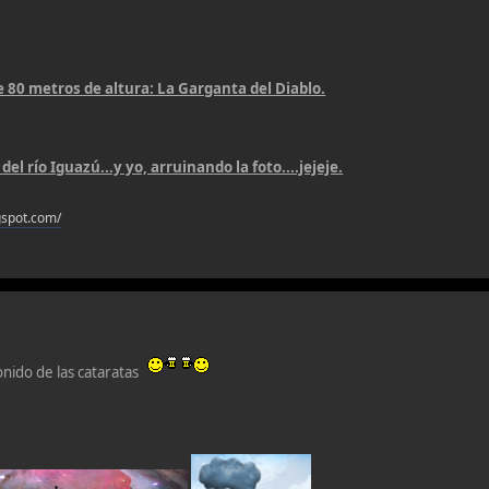
e 80 metros de altura: La Garganta del Diablo.
del río Iguazú...y yo, arruinando la foto....jejeje.
gspot.com/
onido de las cataratas