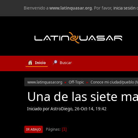
Bienvenido a
www.latinquasar.org
. Por favor,
inicia sesión
Inicio
Buscar
www.latinquasar.org
Off-Topic
Conoce mi ciudad/pueblo
(
►
►
Una de las siete ma
Iniciado por AstroDiego, 26-Oct-14, 19:42
Páginas
1
IR ABAJO