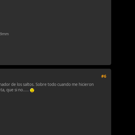
y 9mm
#6
onador de los saltos. Sobre todo cuando me hicieron
a, que si no.....