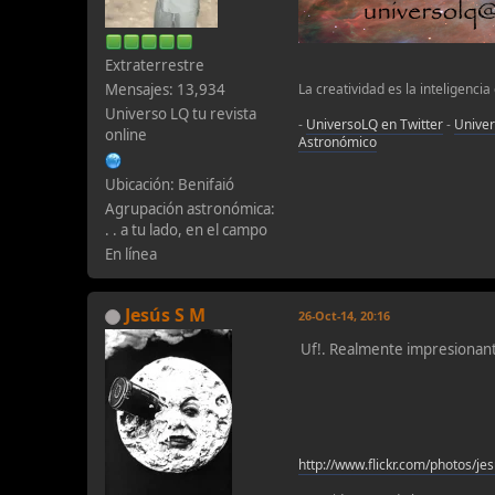
Extraterrestre
Mensajes: 13,934
La creatividad es la inteligencia
Universo LQ tu revista
-
UniversoLQ en Twitter
-
Unive
online
Astronómico
Ubicación: Benifaió
Agrupación astronómica:
. . a tu lado, en el campo
En línea
Jesús S M
26-Oct-14, 20:16
Uf!. Realmente impresionan
http://www.flickr.com/photos/je