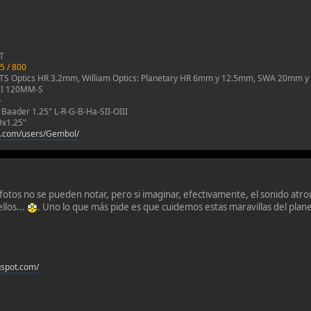
T
5 / 800
 TS Optics HR 3.2mm, William Optics: Planetary HR 6mm y 12.5mm, SWA 20mm 
SI 120MM-S
o
+ Baader 1.25" L-R-G-B-Ha-SII-OIII
 9x1.25"
n.com/users/Gembol/
 fotos no se pueden notar, pero si imaginar, efectivamente, el sonido atr
llos...
. Uno lo que más pide es que cuidemos estas maravillas del planet
gspot.com/