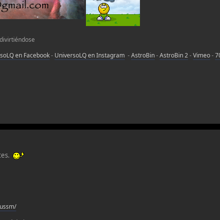
 divirtiéndose
rsoLQ en Facebook
-
UniversoLQ en Instagram
-
AstroBin
-
AstroBin 2
-
Vimeo
-
7
tes.
sussm/