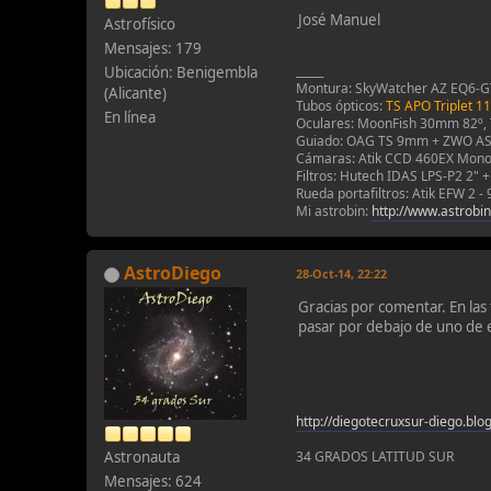
José Manuel
Astrofísico
Mensajes: 179
_____
Ubicación: Benigembla
Montura: SkyWatcher AZ EQ6-G
(Alicante)
Tubos ópticos:
TS APO Triplet 11
En línea
Oculares: MoonFish 30mm 82º,
Guiado: OAG TS 9mm + ZWO A
Cámaras: Atik CCD 460EX Mon
Filtros: Hutech IDAS LPS-P2 2" 
Rueda portafiltros: Atik EFW 2 -
Mi astrobin:
http://www.astrobi
AstroDiego
28-Oct-14, 22:22
Gracias por comentar. En las
pasar por debajo de uno de e
http://diegotecruxsur-diego.blo
Astronauta
34 GRADOS LATITUD SUR
Mensajes: 624