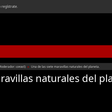
o
regístrate
.
Moderador:
ιѕяαєℓ
)
Una de las siete maravillas naturales del planeta.
►
ravillas naturales del pl