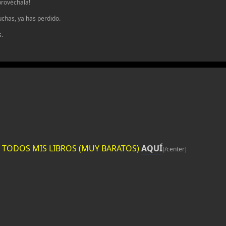
provéchala!
luchas, ya has perdido.
s.
ES TODOS MIS LIBROS (MUY BARATOS)
AQUÍ
[/center]