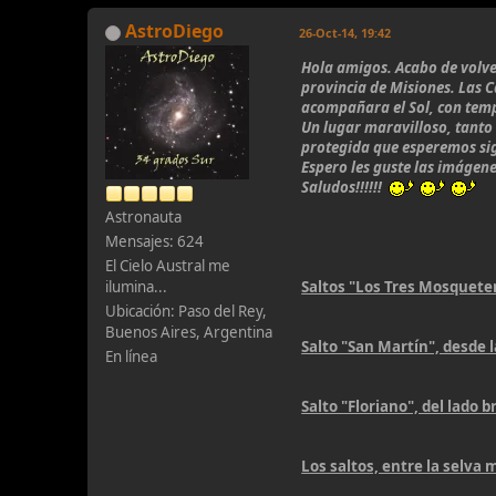
AstroDiego
26-Oct-14, 19:42
Hola amigos. Acabo de volver
provincia de Misiones. Las C
acompañara el Sol, con tempe
Un lugar maravilloso, tanto
protegida que esperemos sig
Espero les guste las imágene
Saludos!!!!!!
Astronauta
Mensajes: 624
El Cielo Austral me
ilumina...
Saltos "Los Tres Mosqueter
Ubicación: Paso del Rey,
Buenos Aires, Argentina
Salto "San Martín", desde l
En línea
Salto "Floriano", del lado b
Los saltos, entre la selva 