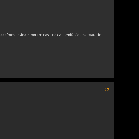
000 fotos
-
GigaPanorámicas
-
B.O.A. Benifaió Observatorio
#2