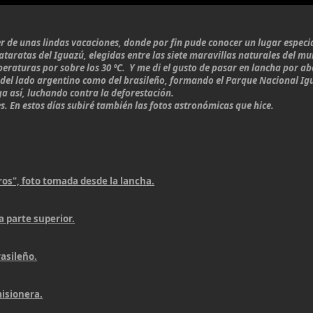
 de unas lindas vacaciones, donde por fin pude conocer un lugar especial d
ataratas del Iguazú, elegidas entre las siete maravillas naturales del m
raturas por sobre los 30 ºC. Y me di el gusto de pasar en lancha por aba
 del lado argentino como del brasileño, formando el Parque Nacional Igu
a así, luchando contra la deforestación.
s. En estos días subiré también las fotos astronómicas que hice.
os", foto tomada desde la lancha.
a parte superior.
rasileño.
misionera.