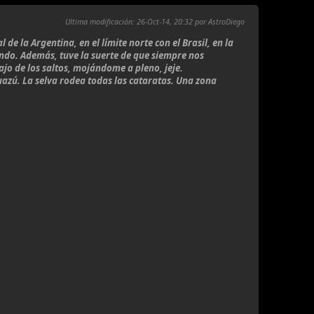
Ultima modificación
: 26-Oct-14, 20:32 por AstroDiego
e la Argentina, en el límite norte con el Brasil, en la
undo. Además, tuve la suerte de que siempre nos
jo de los saltos, mojándome a pleno, jeje.
azú. La selva rodea todas las cataratas. Una zona