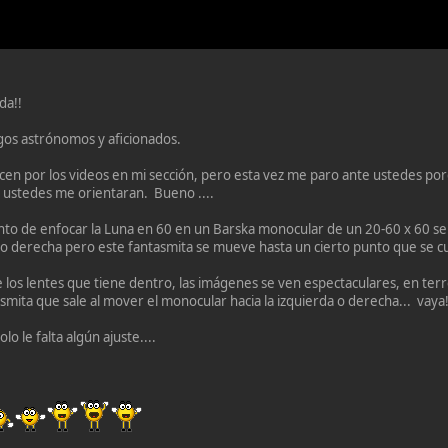
a!!
os astrónomos y aficionados.
n por los videos en mi sección, pero esta vez me paro ante ustedes po
 ustedes me orientaran. Bueno ....
to de enfocar la Luna en 60 en un Barska monocular de un 20-60 x 60 se 
 o derecha pero este fantasmita se mueve hasta un cierto punto que se c
de los lentes que tiene dentro, las imágenes se ven espectaculares, en ter
tasmita que sale al mover el monocular hacia la izquierda o derecha... vaya
o le falta algún ajuste....