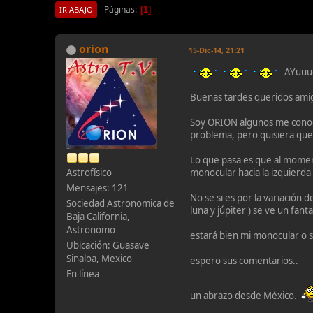
Páginas
1
IR ABAJO
orion
15-Dic-14, 21:21
AYuuud
Buenas tardes queridos amig
Soy ORION algunos me conoce
problema, pero quisiera que
Lo que pasa es que al momen
Astrofísico
monocular hacia la izquierda
Mensajes: 121
No se si es por la variación 
Sociedad Astronomica de
luna y júpiter ) se ve un fan
Baja California,
Astronomo
estará bien mi monocular o sol
Ubicación: Guasave
Sinaloa, Mexico
espero sus comentarios..
En línea
un abrazo desde México.