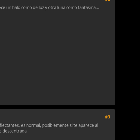
rece un halo como de luz y otra luna como fantasma....
#3
eflectantes, es normal, posiblemente si te aparece al
te descentrada