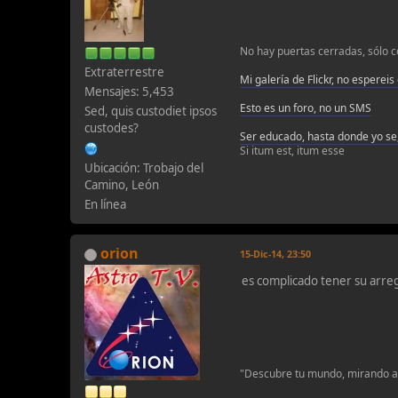
No hay puertas cerradas, sólo c
Extraterrestre
Mi galería de Flickr, no espereis
Mensajes: 5,453
Esto es un foro, no un SMS
Sed, quis custodiet ipsos
custodes?
Ser educado, hasta donde yo se,
Si itum est, itum esse
Ubicación: Trobajo del
Camino, León
En línea
orion
15-Dic-14, 23:50
es complicado tener su arre
"Descubre tu mundo, mirando al