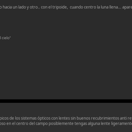
hacia un lado y otro.. con el tripoide, cuando centro la luna llena... apa
 cielo"
ípicos de los sistemas ópticos con lentes sin buenos recubrimientos anti r
oso en el centro del campo posiblemente tengas alguna lente ligeramen