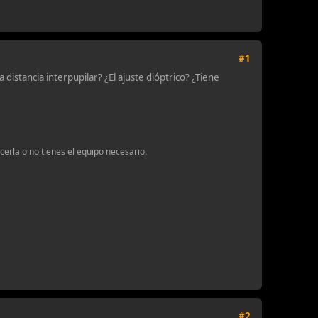
#1
 distancia interpupilar? ¿El ajuste dióptrico? ¿Tiene
erla o no tienes el equipo necesario.
#2