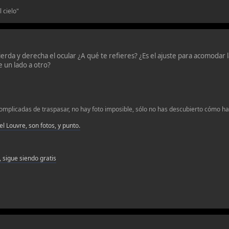
 cielo"
erda y derecha el ocular ¿A qué te refieres? ¿Es el ajuste para acomodar la
 un lado a otro?
omplicadas de traspasar, no hay foto imposible, sólo no has descubierto cómo hac
 el Louvre, son fotos, y punto.
 sigue siendo gratis