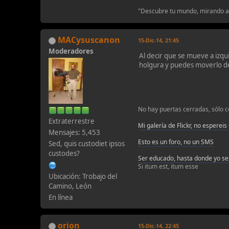
"Descubre tu mundo, mirando al
MACysuscanon
15-Dic-14, 21:45
Moderadores
Al decir que se mueve a izqui
holgura y puedes moverlo de
No hay puertas cerradas, sólo c
Extraterrestre
Mi galería de Flickr, no espereis
Mensajes: 5,453
Esto es un foro, no un SMS
Sed, quis custodiet ipsos
custodes?
Ser educado, hasta donde yo se,
Si itum est, itum esse
Ubicación: Trobajo del
Camino, León
En línea
orion
15-Dic-14, 22:45