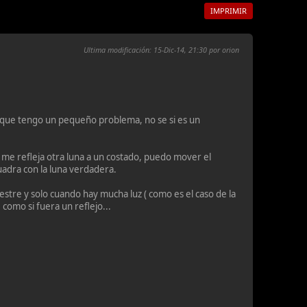
IMPRIMIR
Ultima modificación
: 15-Dic-14, 21:30 por orion
rque tengo un pequeño problema, no se si es un
me refleja otra luna a un costado, puedo mover el
uadra con la luna verdadera.
restre y solo cuando hay mucha luz ( como es el caso de la
! como si fuera un reflejo...