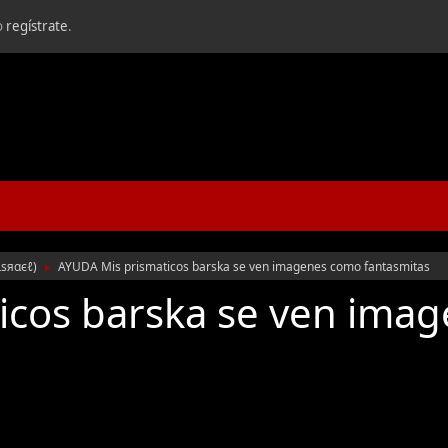
o
regístrate
.
ιѕяαєℓ
)
AYUDA Mis prismaticos barska se ven imagenes como fantasmitas
►
icos barska se ven ima