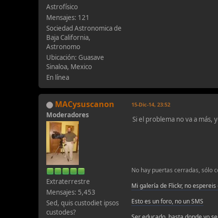
Astrofísico
Mensajes: 121
Sociedad Astronomica de
Baja California,
Astronomo
Ubicación: Guasave
Sinaloa, Mexico
En línea
MACysuscanon
15-Dic-14, 23:52
Moderadores
Si el problema no va a más, y
No hay puertas cerradas, sólo c
Extraterrestre
Mi galería de Flickr, no espereis
Mensajes: 5,453
Esto es un foro, no un SMS
Sed, quis custodiet ipsos
custodes?
Ser educado, hasta donde yo se,