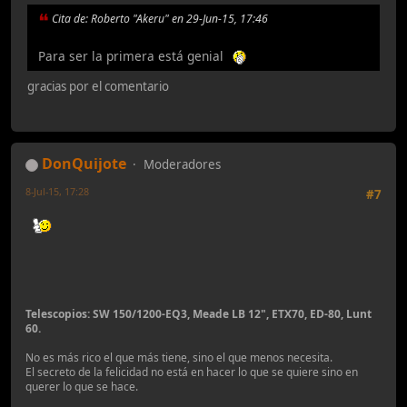
Cita de: Roberto "Akeru" en 29-Jun-15, 17:46
Para ser la primera está genial
gracias por el comentario
DonQuijote
Moderadores
8-Jul-15, 17:28
#7
Telescopios: SW 150/1200-EQ3, Meade LB 12", ETX70, ED-80, Lunt
60.
No es más rico el que más tiene, sino el que menos necesita.
El secreto de la felicidad no está en hacer lo que se quiere sino en
querer lo que se hace.