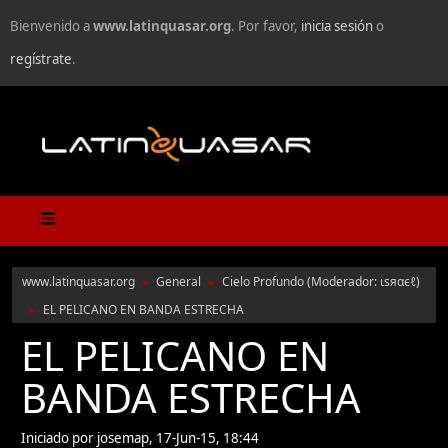
Bienvenido a
www.latinquasar.org
. Por favor,
inicia sesión
o
regístrate
.
www.latinquasar.org
General
Cielo Profundo
(Moderador:
ιѕяαєℓ
)
►
►
EL PELICANO EN BANDA ESTRECHA
►
EL PELICANO EN
BANDA ESTRECHA
Iniciado por josemap, 17-Jun-15, 18:44