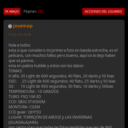
Páginas
1
IR ABAJO
ACCIONES DEL USUARIO
josemap
17-Jun-15, 18:44
hola a todos:
esta si que considero mi primera foto en banda estrecha, es el
pelicano, con muchos fallos pero bueno, aquí os la dejo haber
que os parece,
esta en paleta hubble y estos son los datos:
TOMAS:
H alfa: 20 Light de 600 segundos; 40 flats, 20 darks y 50 bias
OIII: 25 Light de 600 segundos; 40 flats, 25 darks y 50 bias
SII: 10 Light de 900 segundos; 30 flats, 10 darks y 50bias
TEMPERATURA: -10 GRADOS
TUBO: FSQ 106 ED
CCD: SBIG ST-8300M
MONTURA: CGEM
CCD guiar: QHY5II
LUGAR: TORREJÓN DE ARDOZ y LAS INVIERNAS
(GUADALAJARA)
por cierto creo que todas las fotos tendrían que ser de 900