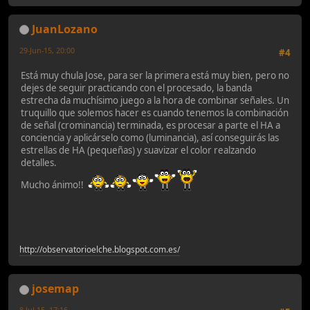
JuanLozano
29-Jun-15, 20:00
#4
Está muy chula Jose, para ser la primera está muy bien, pero no
dejes de seguir practicando con el procesado, la banda
estrecha da muchísimo juego a la hora de combinar señales. Un
truquillo que solemos hacer es cuando tenemos la combinación
de señal (crominancia) terminada, es procesar a parte el HA a
conciencia y aplicárselo como (luminancia), así conseguirás las
estrellas de HA (pequeñas) y suavizar el color realzando
detalles.
Mucho ánimo!!
http://observatorioelche.blogspot.com.es/
josemap
8-Jul-15, 17:16