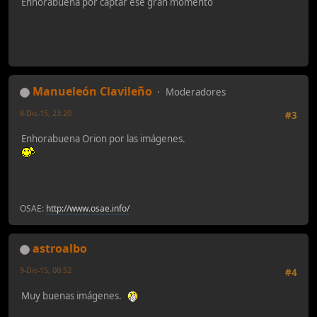
Enhorabuena por captar ese gran momento
Manueleón Clavileño
Moderadores
8-Dic-15, 23:20
#3
Enhorabuena Orion por las imágenes.
OSAE:
http://www.osae.info/
astroalbo
9-Dic-15, 00:52
#4
Muy buenas imágenes.