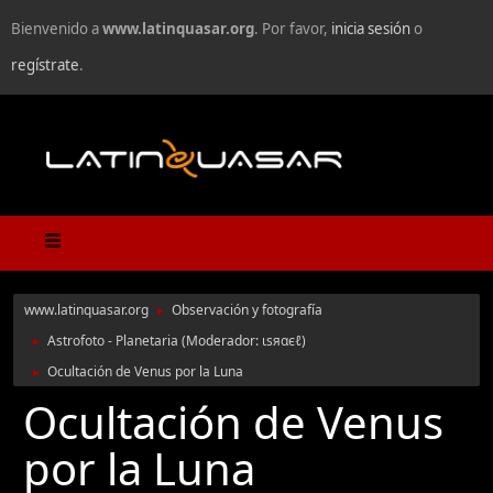
Bienvenido a
www.latinquasar.org
. Por favor,
inicia sesión
o
regístrate
.
www.latinquasar.org
Observación y fotografía
►
Astrofoto - Planetaria
(Moderador:
ιѕяαєℓ
)
►
Ocultación de Venus por la Luna
►
Ocultación de Venus
por la Luna