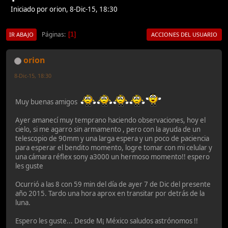
Iniciado por orion, 8-Dic-15, 18:30
Páginas
1
IR ABAJO
ACCIONES DEL USUARIO
orion
8-Dic-15, 18:30
Muy buenas amigos
Ayer amanecí muy temprano haciendo observaciones, hoy el
cielo, si me agarro sin armamento , pero con la ayuda de un
telescopio de 90mm y una larga espera y un poco de paciencia
para esperar el bendito momento, logre tomar con mi celular y
una cámara réflex sony a3000 un hermoso momento!! espero
les guste
Ocurrió a las 8 con 59 min del día de ayer 7 de Dic del presente
año 2015. Tardo una hora aprox en transitar por detrás de la
luna.
Espero les guste... Desde M¡ México saludos astrónomos !!