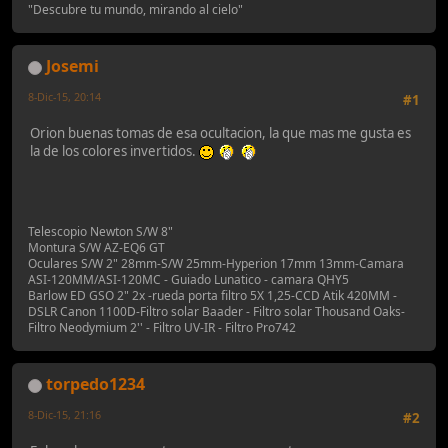
"Descubre tu mundo, mirando al cielo"
Josemi
8-Dic-15, 20:14
#1
Orion buenas tomas de esa ocultacion, la que mas me gusta es
la de los colores invertidos.
Telescopio Newton S/W 8"
Montura S/W AZ-EQ6 GT
Oculares S/W 2" 28mm-S/W 25mm-Hyperion 17mm 13mm-Camara
ASI-120MM/ASI-120MC - Guiado Lunatico - camara QHY5
Barlow ED GSO 2" 2x -rueda porta filtro 5X 1,25-CCD Atik 420MM -
DSLR Canon 1100D-Filtro solar Baader - Filtro solar Thousand Oaks-
Filtro Neodymium 2'' - Filtro UV-IR - Filtro Pro742
torpedo1234
8-Dic-15, 21:16
#2