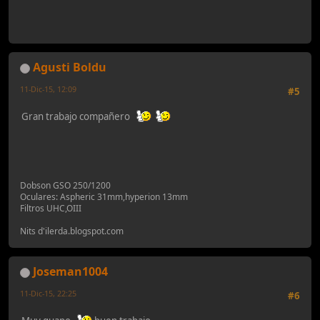
Agusti Boldu
11-Dic-15, 12:09
#5
Gran trabajo compañero
Dobson GSO 250/1200
Oculares: Aspheric 31mm,hyperion 13mm
Filtros UHC,OIII
Nits d'ilerda.blogspot.com
Joseman1004
11-Dic-15, 22:25
#6