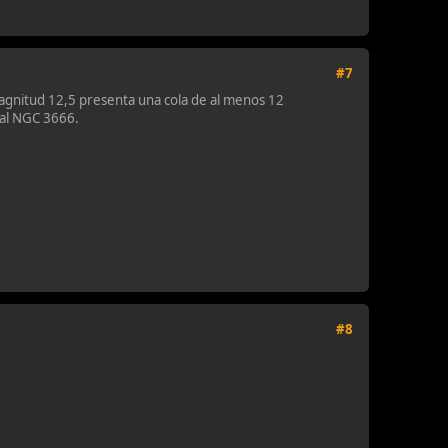
#7
gnitud 12,5 presenta una cola de al menos 12
ral NGC 3666.
#8