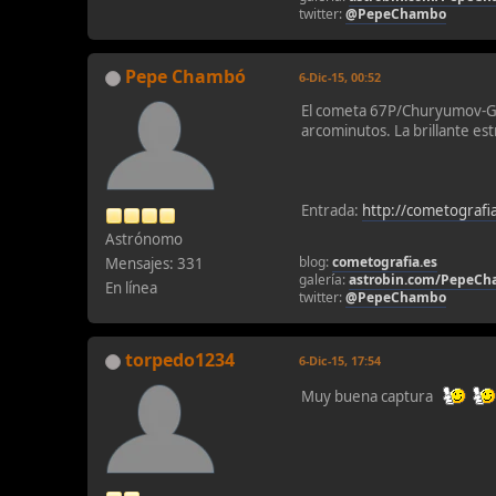
twitter:
@PepeChambo
Pepe Chambó
6-Dic-15, 00:52
El cometa 67P/Churyumov-Ge
arcominutos. La brillante es
Entrada:
http://cometograf
Astrónomo
blog:
cometografia.es
Mensajes: 331
galería:
astrobin.com/PepeC
En línea
twitter:
@PepeChambo
torpedo1234
6-Dic-15, 17:54
Muy buena captura