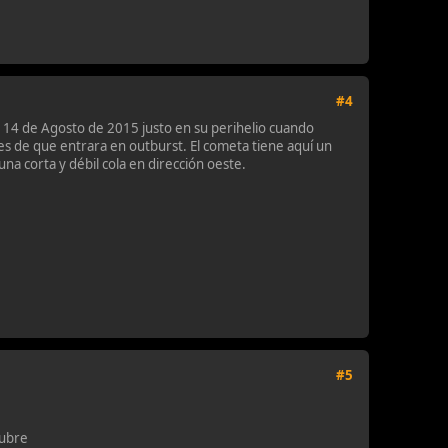
#4
 14 de Agosto de 2015 justo en su perihelio cuando
es de que entrara en outburst. El cometa tiene aquí un
a corta y débil cola en dirección oeste.
#5
tubre