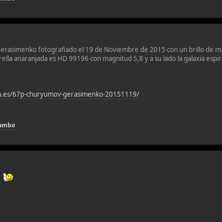
rasimenko fotografiado el 19 de Noviembre de 2015 con un brillo de ma
trella anaranjada es HD 99196 con magnitud 5,8 y a su lado la galaxia espi
ia.es/67p-churyumov-gerasimenko-20151119/
hambo