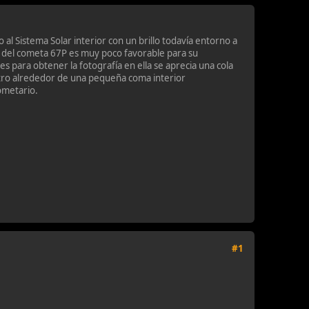
 Sistema Solar interior con un brillo todavía entorno a
n del cometa 67P es muy poco favorable para su
es para obtener la fotografía en ella se aprecia una cola
etro alrededor de una pequeña coma interior
ometario.
#1