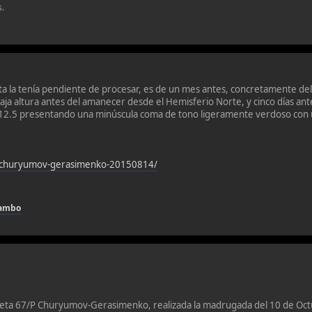
s.
a la tenía pendiente de procesar, es de un mes antes, concretamente del
ja altura antes del amanecer desde el Hemisferio Norte, y cinco días ant
 12.5 presentando una minúscula coma de tono ligeramente verdoso con un
p-churyumov-gerasimenko-20150814/
hambo
eta 67/P Churyumov-Gerasimenko, realizada la madrugada del 10 de Oc