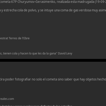
l cometa 67P Churyumov-Gerasimenko, realizada esta madrugada (19-09
 y estrecha cola de polvo, y se intuye una coma de gas verdosa muy asime
.n.m Maestrat Terres de l'Ebre
, tienen cola y hacen lo que les da la gana" David Levy
ira poder fotografiar no solo el cometa sino saber que hay objetos hech
oreales.com