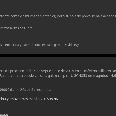
atente como en mi imagen anterior, pero su cola de polvo se ha alargado
.n.m Maestrat Terres de l'Ebre
, tienen cola y hacen lo que les da la gana" David Levy
nte de procesar, del 26 de Septiembre de 2015 en su máximo brillo cerca
 Bajo el cometa puede verse la galaxia espiral UGC 4853 de magnitud 14,6
09000 (L:1×120s bin1) recortada
p-churyumov-gerasimenko-20150926/
hambo