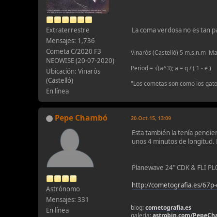
Extraterrestre
La coma verdosa no es tan p
Mensajes: 1,736
Cometa C/2020 F3
Vinaròs (Castelló) 5 m.s
NEOWISE (20-07-2020)
Period = √(a^3); a = q / ( 1 - e )
Ubicación: Vinaròs
(Castelló)
"Los cometas son como los gatos
En línea
Pepe Chambó
20-Oct-15, 13:09
Esta también la tenía pendie
unos 4 minutos de longitud.
Planewave 24" CDK & FLI PL
http://cometografia.es/67
Astrónomo
Mensajes: 331
blog:
cometografia.es
En línea
galería:
astrobin.com/PepeC