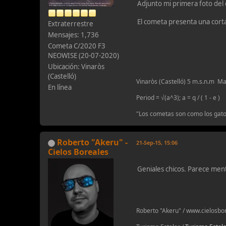
Adjunto mi primera foto de
El cometa presenta una corta
Extraterrestre
Mensajes: 1,736
Cometa C/2020 F3
NEOWISE (20-07-2020)
Ubicación: Vinaròs
(Castelló)
Vinaròs (Castelló) 5 m.s
En línea
Period = √(a^3); a = q / ( 1 - e )
"Los cometas son como los gatos
Roberto "Akeru" -
21-Sep-15, 15:06
Cielos Boreales
Geniales chicos. Parece ment
Roberto "Akeru" / www.cielosb