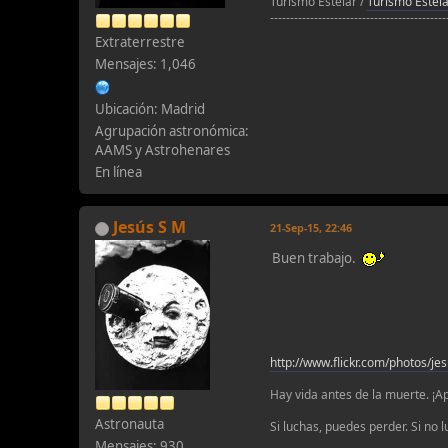
Turismo Estelar /
Turismo Estelar
--------------------------------------------
Extraterrestre
Mensajes: 1,046
Ubicación: Madrid
Agrupación astronómica:
AAMS y Astrohenares
En línea
Jesús S M
21-Sep-15, 22:46
Buen trabajo.
http://www.flickr.com/photos/je
Hay vida antes de la muerte. ¡A
Astronauta
Si luchas, puedes perder. Si no 
Mensajes: 930