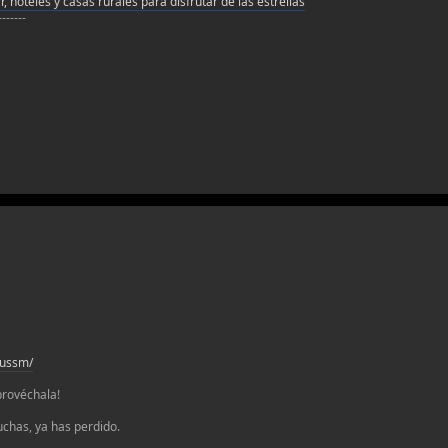
, hoteles y casas rurales para disfrutar de las estrellas
-------
sussm/
provéchala!
luchas, ya has perdido.