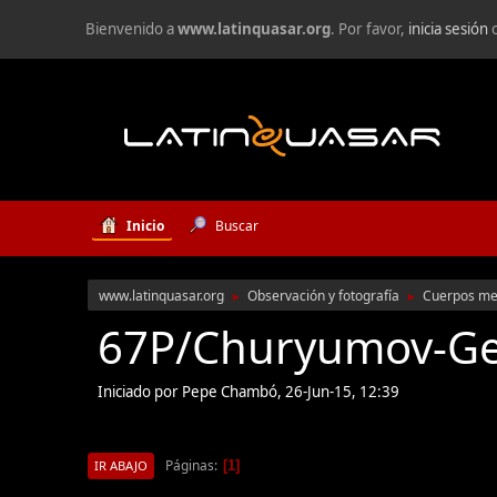
Bienvenido a
www.latinquasar.org
. Por favor,
inicia sesión
Inicio
Buscar
www.latinquasar.org
Observación y fotografía
Cuerpos me
►
►
67P/Churyumov-G
Iniciado por Pepe Chambó, 26-Jun-15, 12:39
Páginas
1
IR ABAJO