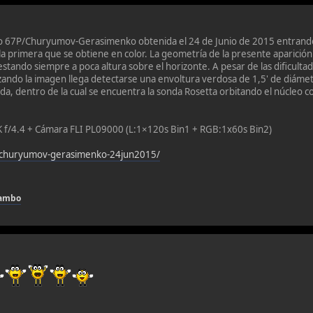
 67P/Churyumov-Gerasimenko obtenida el 24 de Junio de 2015 entrando al
la primera que se obtiene en color. La geometría de la presente aparició
stando siempre a poca altura sobre el horizonte. A pesar de las dificultad
orzando la imagen llega detectarse una envoltura verdosa de 1,5' de diám
a, dentro de la cual se encuentra la sonda Rosetta orbitando el núcleo c
 f/4.4 + Cámara FLI PL09000 (L:1×120s Bin1 + RGB:1x60s Bin2)
p-churyumov-gerasimenko-24jun2015/
hambo