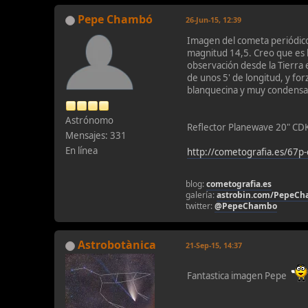
Pepe Chambó
26-Jun-15, 12:39
Imagen del cometa periódico
magnitud 14,5. Creo que es 
observación desde la Tierra e
de unos 5' de longitud, y f
blanquecina y muy condensad
Astrónomo
Reflector Planewave 20" CDK
Mensajes: 331
En línea
http://cometografia.es/67
blog:
cometografia.es
galería:
astrobin.com/PepeC
twitter:
@PepeChambo
Astrobotànica
21-Sep-15, 14:37
Fantastica imagen Pepe