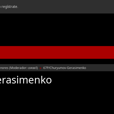
o
regístrate
.
nores
(Moderador:
ιѕяαєℓ
)
67P/Churyumov-Gerasimenko
►
erasimenko