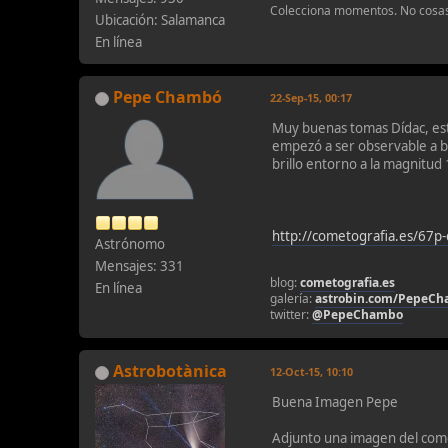
Colecciona momentos. No cosa
Ubicación: Salamanca
En línea
Pepe Chambó
22-Sep-15, 00:17
Muy buenas tomas Dídac, est
empezó a ser observable a ba
brillo entorno a la magnitud
http://cometografia.es/67
Astrónomo
Mensajes: 331
blog:
cometografia.es
En línea
galería:
astrobin.com/PepeC
twitter:
@PepeChambo
Astrobotànica
12-Oct-15, 10:10
Buena Imagen Pepe
Adjunto una imagen del com