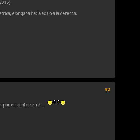
-2015)
trica, elongada hacia abajo a la derecha.
#2
os por el hombre en él...