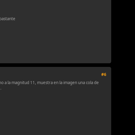
 bastante
#6
no a la magnitud 11, muestra en la imagen una cola de
.