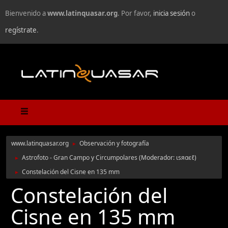
Bienvenido a
www.latinquasar.org
. Por favor,
inicia sesión
o
regístrate
.
www.latinquasar.org
Observación y fotografía
►
Astrofoto - Gran Campo y Circumpolares
(Moderador:
ιѕяαєℓ
)
►
Constelación del Cisne en 135 mm
►
Constelación del
Cisne en 135 mm