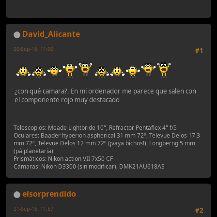
David_Alicante
20-Sep-16, 11:00
#1
¿con qué camara?. En mi ordenador me parece que salen con
el componente rojo muy destacado
Telescopios: Meade Lightbride 10", Refractor Pentaflex 4" f/5
Oculares: Baader hyperion aspherical 31 mm 72º, Televue Delos 17.3
mm 72º, Televue Delos 12 mm 72º (¡vaya bichos!), Longperng 5 mm
(pá planetaria)
Prismáticos: Nikon action VII 7x50 CF
Cámaras: Nikon D3300 (sin modificar), DMK21AU618AS
elsorprendido
21-Sep-16, 11:57
#2