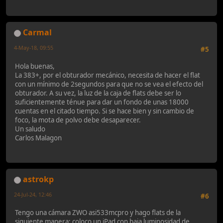
Carmal
4-May-18, 09:55
#5
Hola buenas,
La 383+, por el obturador mecánico, necesita de hacer el flat
con un mínimo de 2segundos para que no se vea el efecto del
obturador. A su vez, la luz de la caja de flats debe ser lo
suficientemente ténue para dar un fondo de unas 18000
cuentas en el citado tiempo. Si se hace bien y sin cambio de
foco, la mota de polvo debe desaparecer.
Un saludo
Carlos Malagon
astrokp
24-Jul-24, 12:46
#6
Tengo una cámara ZWO asi533mcpro y hago flats de la
siguiente manera: coloco un iPad con baja luminosidad de