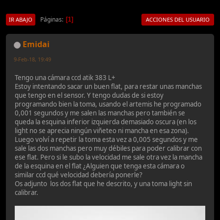
Páginas
1
IR ABAJO
ACCIONES DEL USUARIO
Emidai
9-Feb-18, 19:49
Tengo una cámara ccd atik 383 L+
Estoy intentando sacar un buen flat, para restar unas manchas
que tengo en el sensor. Y tengo dudas de si estoy
programando bien la toma, usando el artemis he programado
0,001 segundos y me salen las manchas pero también se
queda la esquina inferior izquierda demasiado oscura (en los
light no se aprecia ningún viñeteo ni mancha en esa zona).
Luego volví a repetir la toma esta vez a 0,005 segundos y me
sale las dos manchas pero muy débiles para poder calibrar con
ese flat. Pero si le subo la velocidad me sale otra vez la mancha
de la esquina en el flat ¿Alguien que tenga esta cámara o
similar ccd qué velocidad debería ponerle?
Os adjunto los dos flat que he descrito, y una toma light sin
calibrar.