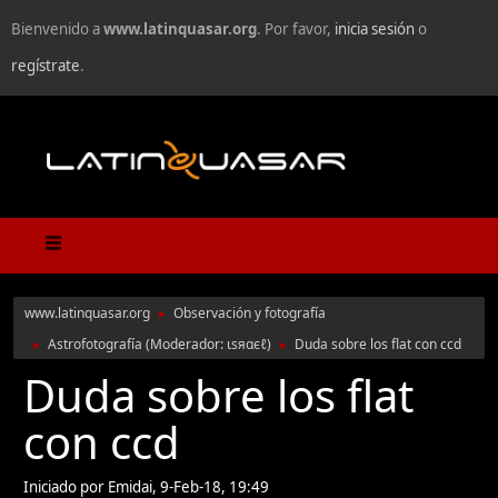
Bienvenido a
www.latinquasar.org
. Por favor,
inicia sesión
o
regístrate
.
www.latinquasar.org
Observación y fotografía
►
Astrofotografía
(Moderador:
ιѕяαєℓ
)
Duda sobre los flat con ccd
►
►
Duda sobre los flat
con ccd
Iniciado por Emidai, 9-Feb-18, 19:49