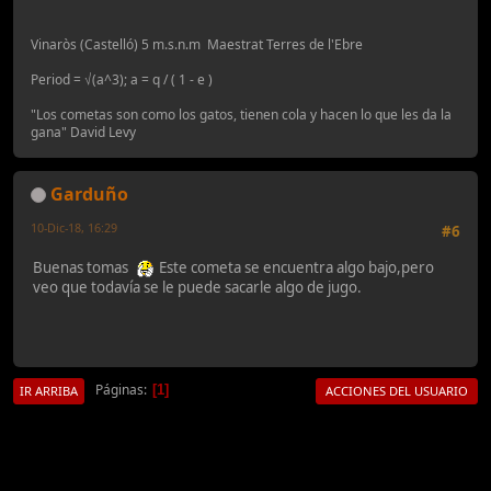
Vinaròs (Castelló) 5 m.s.n.m Maestrat Terres de l'Ebre
Period = √(a^3); a = q / ( 1 - e )
"Los cometas son como los gatos, tienen cola y hacen lo que les da la
gana" David Levy
Garduño
10-Dic-18, 16:29
#6
Buenas tomas
Este cometa se encuentra algo bajo,pero
veo que todavía se le puede sacarle algo de jugo.
Páginas
1
IR ARRIBA
ACCIONES DEL USUARIO