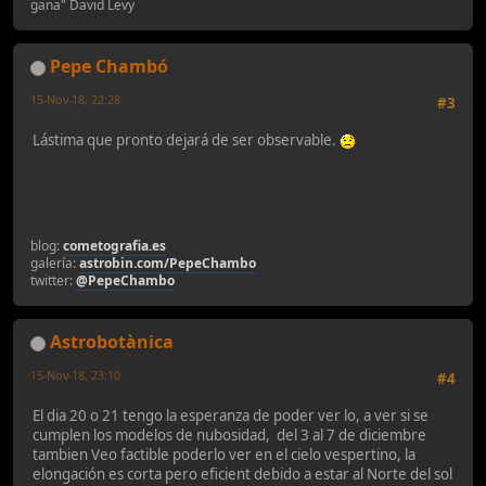
gana" David Levy
Pepe Chambó
15-Nov-18, 22:28
#3
Lástima que pronto dejará de ser observable.
blog:
cometografia.es
galería:
astrobin.com/PepeChambo
twitter:
@PepeChambo
Astrobotànica
15-Nov-18, 23:10
#4
El dia 20 o 21 tengo la esperanza de poder ver lo, a ver si se
cumplen los modelos de nubosidad, del 3 al 7 de diciembre
tambien Veo factible poderlo ver en el cielo vespertino, la
elongación es corta pero eficient debido a estar al Norte del sol