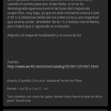
cuando el cometa pase por el perihelio, si no se ha
desintegrado aparecerá entre las luces del crepusculo
vespertino, muy bajo, ya que en este momento estará a solo
0'38 U.A (distancia média del sol a Mercurio) y una magnitud
que podria oscilar alrededor de la + 5 o incluso mas brillante,
pero habrá que ir siguiendo su evolución
Adjunto un mapa de localización y su curva de luz
Fuente:
http://www.aerith.net/comet/catalog/2018V1/2018V1.html
Vinaròs (Castelló) 5 m.s.n.m Maestrat Terres de l'Ebre
Period = √(a^3); a = q / ( 1 - e )
"Los cometas son como los gatos, tienen cola y hacen lo que les da la
gana" David Levy