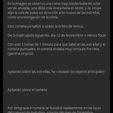
En la imagen se observa una coma muy condensada de color
verde azulada, una débil cola iónica hacia el oeste, y se intuye
algo la cola de polvo en dirección a los trazos de las estrellas,
como una elongación de la coma.
Este cometa ya haBIA cruzado la órbita de Venus.
De la madrugada siguiente, dia 12 de Noviembre a menos focal
Con solo 5 tomas de 1 minuto para que salieran las estrellas y el
cometa puntuales, el cometa andaba muy cerca de Porrima
(gamma virginis)
Apilando sobre las estrellas, he rotulado los objetos principales
Apilando sobre el cometa
Por desgracia el cometa se hundirá rapidamente en las luces
del crepusculo matutino, a inicios del mes de Diciembre,