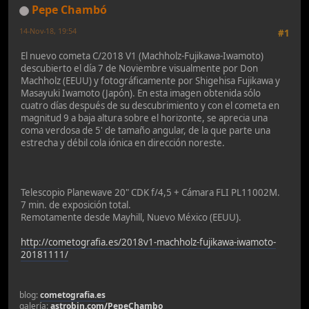
Pepe Chambó
14-Nov-18, 19:54
#1
El nuevo cometa C/2018 V1 (Machholz-Fujikawa-Iwamoto)
descubierto el día 7 de Noviembre visualmente por Don
Machholz (EEUU) y fotográficamente por Shigehisa Fujikawa y
Masayuki Iwamoto (Japón). En esta imagen obtenida sólo
cuatro días después de su descubrimiento y con el cometa en
magnitud 9 a baja altura sobre el horizonte, se aprecia una
coma verdosa de 5' de tamaño angular, de la que parte una
estrecha y débil cola iónica en dirección noreste.
Telescopio Planewave 20" CDK f/4,5 + Cámara FLI PL11002M.
7 min. de exposición total.
Remotamente desde Mayhill, Nuevo México (EEUU).
http://cometografia.es/2018v1-machholz-fujikawa-iwamoto-
20181111/
blog:
cometografia.es
galería:
astrobin.com/PepeChambo