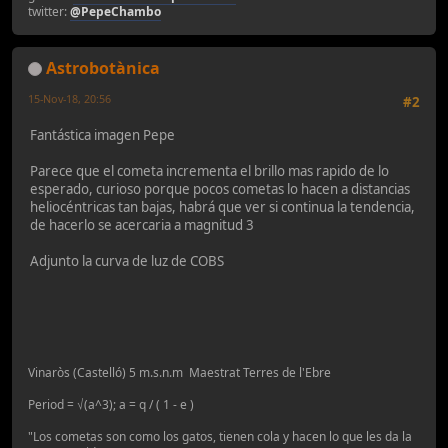
twitter:
@PepeChambo
Astrobotànica
15-Nov-18, 20:56
#2
Fantástica imagen Pepe
Parece que el cometa incrementa el brillo mas rapido de lo
esperado, curioso porque pocos cometas lo hacen a distancias
heliocéntricas tan bajas, habrá que ver si continua la tendencia,
de hacerlo se acercaria a magnitud 3
Adjunto la curva de luz de COBS
Vinaròs (Castelló) 5 m.s.n.m Maestrat Terres de l'Ebre
Period = √(a^3); a = q / ( 1 - e )
"Los cometas son como los gatos, tienen cola y hacen lo que les da la