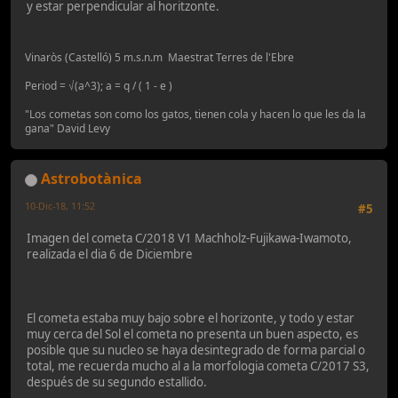
y estar perpendicular al horitzonte.
Vinaròs (Castelló) 5 m.s.n.m Maestrat Terres de l'Ebre
Period = √(a^3); a = q / ( 1 - e )
"Los cometas son como los gatos, tienen cola y hacen lo que les da la
gana" David Levy
Astrobotànica
10-Dic-18, 11:52
#5
Imagen del cometa C/2018 V1 Machholz-Fujikawa-Iwamoto,
realizada el dia 6 de Diciembre
El cometa estaba muy bajo sobre el horizonte, y todo y estar
muy cerca del Sol el cometa no presenta un buen aspecto, es
posible que su nucleo se haya desintegrado de forma parcial o
total, me recuerda mucho al a la morfologia cometa C/2017 S3,
después de su segundo estallido.