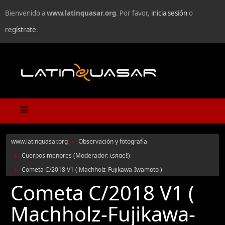
Bienvenido a
www.latinquasar.org
. Por favor,
inicia sesión
o
regístrate
.
www.latinquasar.org
Observación y fotografía
►
Cuerpos menores
(Moderador:
ιѕяαєℓ
)
►
Cometa C/2018 V1 ( Machholz-Fujikawa-Iwamoto )
►
Cometa C/2018 V1 (
Machholz-Fujikawa-