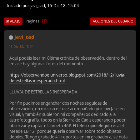
Iniciado por javi_cad, 15-Dic-18, 15:04
Páginas
1
IR ABAJO
ACCIONES DEL USUARIO
javi_cad
15-Dic-18, 15:04
Aquí podéis leer mi última crónica de observación, dentro del
enlace hay algunas fotos del momento.
https://observandoeluniverso.blogspot.com/2018/12/lluvia-
de-estrellas-inesperada.html
LLUVIA DE ESTRELLAS INESPERADA.
Por fin pudimos enganchar dos noches seguidas de
observación, en mi caso estuve acompañado por Javi Jare en
visual, y también subieron mi compañeros dedicado a la
astrofotografía, todos en la Sierra de Cádiz esperando poder
observar y captar el cometa 46P. El telescopio elegido era el
Meade LB 12" porque quería observar sobre todo objetos
débiles. Tengo grabado 41 reportes en mi grabadora, se nota