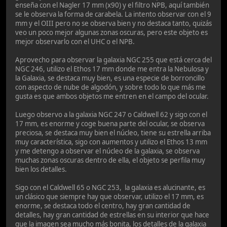
enseña con el Nagler 17 mm (x90) y el filtro NPB, aquí también
se le observa la forma de carabela. La intento observar con el 9
mm y el OIII pero no se observa bien y no destaca tanto, quizás
veo un poco mejor algunas zonas oscuras, pero este objeto es
mejor observarlo con el UHC o el NPB.
Aprovecho para observar la galaxia NGC 255 que está cerca del
NGC 246, utilizo el Ethos 17 mm donde me entra la Nebulosa y
la Galaxia, se destaca muy bien, es una especie de borroncillo
con aspecto de nube de algodón, y sobre todo lo que más me
gusta es que ambos objetos me entren en el campo del ocular.
Luego observo a la galaxia NGC 247 o Caldwell 62 y sigo con el
17 mm, es enorme y coge buena parte del ocular, se observa
preciosa, se destaca muy bien el núcleo, tiene su estrella arriba
muy característica, sigo con aumentos y utilizo el Ethos 13 mm
y me detengo a observar el núcleo de la galaxia, se observa
muchas zonas oscuras dentro de ella, el objeto se perfila muy
bien los detalles.
Sigo con el Caldwell 65 o NGC 253, la galaxia es alucinante, es
un clásico que siempre hay que observar, utilizo el 17 mm, es
enorme, se destaca todo el centro, hay gran cantidad de
detalles, hay gran cantidad de estrellas en su interior que hace
que la imagen sea mucho más bonita, los detalles de la galaxia