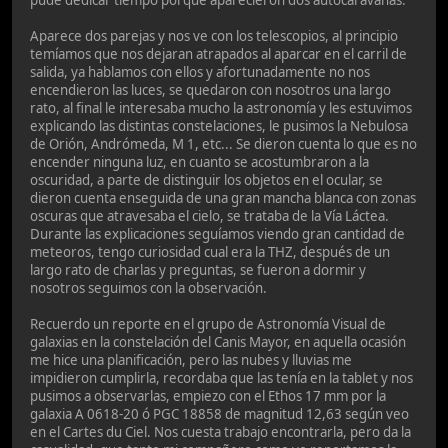
Aparece dos parejas y nos ve con los telescopios, al principio
temíamos que nos dejaran atrapados al aparcar en el carril de
salida, ya hablamos con ellos y afortunadamente no nos
encendieron las luces, se quedaron con nosotros una largo
rato, al final le interesaba mucho la astronomía y les estuvimos
explicando las distintas constelaciones, le pusimos la Nebulosa
de Orión, Andrómeda, M 1, etc... Se dieron cuenta lo que es no
encender ninguna luz, en cuanto se acostumbraron a la
oscuridad, a parte de distinguir los objetos en el ocular, se
dieron cuenta enseguida de una gran mancha blanca con zonas
oscuras que atravesaba el cielo, se trataba de la Vía Láctea.
Durante las explicaciones seguíamos viendo gran cantidad de
meteoros, tengo curiosidad cual era la THZ, después de un
largo rato de charlas y preguntas, se fueron a dormir y
nosotros seguimos con la observación.
Recuerdo un reporte en el grupo de Astronomía Visual de
galaxias en la constelación del Canis Mayor, en aquella ocasión
me hice una planificación, pero las nubes y lluvias me
impidieron cumplirla, recordaba que las tenía en la tablet y nos
pusimos a observarlas, empiezo con el Ethos 17 mm por la
galaxia A 0618-20 ó PGC 18858 de magnitud 12,63 según veo
en el Cartes du Ciel. Nos cuesta trabajo encontrarla, pero da la