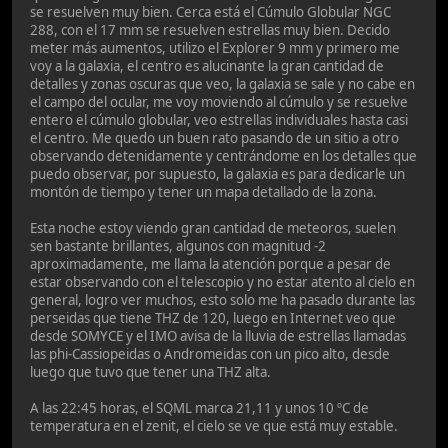
se resuelven muy bien. Cerca está el Cúmulo Globular NGC
288, con el 17 mm se resuelven estrellas muy bien. Decido
meter más aumentos, utilizo el Explorer 9 mm y primero me
voy a la galaxia, el centro es alucinante la gran cantidad de
detalles y zonas oscuras que veo, la galaxia se sale y no cabe en
el campo del ocular, me voy moviendo al cúmulo y se resuelve
entero el cúmulo globular, veo estrellas individuales hasta casi
el centro. Me quedo un buen rato pasando de un sitio a otro
observando detenidamente y centrándome en los detalles que
puedo observar, por supuesto, la galaxia es para dedicarle un
montón de tiempo y tener un mapa detallado de la zona.
Esta noche estoy viendo gran cantidad de meteoros, suelen
sen bastante brillantes, algunos con magnitud -2
aproximadamente, me llama la atención porque a pesar de
estar observando con el telescopio y no estar atento al cielo en
general, logro ver muchos, esto solo me ha pasado durante las
perseidas que tiene THZ de 120, luego en Internet veo que
desde SOMYCE y el IMO avisa de la lluvia de estrellas llamadas
las phi-Cassiopeidas o Andromeidas con un pico alto, desde
luego que tuvo que tener una THZ alta.
A las 22:45 horas, el SQML marca 21,11 y unos 10 ºC de
temperatura en el zenit, el cielo se ve que está muy estable.