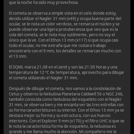
que la noche ha sido muy provechosa.
El cometa se observa a simple vista en el cielo donde estoy,
decido utilizar el Nagler 31 mm (x49) y ocupa buena parte del
ocular, se le nota un color verdoso, se remarca el núcleo y se
puede observar una ligera protuberancia que veo que es la
cola del cometa, se le nota muy sutilmente, pero no soy el
único que la ve. Con el Ethos 13 mm (x117) si que ocupa casi
todo el ocular, no me extraña que me costara trabajo
encontrarlo con el 9 mm, los detalles se remarcan mucho con
el 13 mm.
El SQML marca 21,08 en el zenit y son las 21:30 horas y una
temperatura de 12 ºC de temperatura, aprovecho para dibujar
el cometa utilizando el Nagler 31 mm.
Después de dibujar el cometa, nos vamos a la constelación de
Cetus y observo la Nebulosa Planetaria Caldwell 56 o NGC 246,
también conocida como Nebulosa del esqueleto con el Nagler
31 mm, se observa bien y me encanta ver las tres estrellas con
su forma característica en su interior. Con el Ethos 13 mm ya se
destaca mejor su forma y su estructura, con sus huecos
interiores. Con el Explorer 9 mm (x170) y el filtro UHC si que se
le nota la característica forma de esqueleto, la nebulosa es
grande y me llama mucho la atención. Mi compañero me la