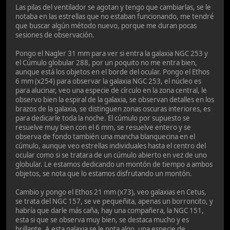
Las pilas del ventilador se agotan y tengo que cambiarlas, se le
notaba en las estrellas que no estaban funcionando, me tendré
que buscar algún método nuevo, porque me duran pocas
sesiones de observación.
Pongo el Nagler 31 mm para ver si entra la galaxia NGC 253 y
el Cúmulo globular 288, por un poquito no me entra bien,
aunque está los objetos en el borde del ocular. Pongo el Ethos
6 mm (x254) para observar la galaxia NGC 253, el núcleo es
para alucinar, veo una especie de círculo en la zona central, le
observo bien la espiral de la galaxia, se observan detalles en los
brazos de la galaxia, se distinguen zonas oscuras interiores, es
para dedicarle toda la noche. El cúmulo por supuesto se
resuelve muy bien con el 6 mm, se resuelve entero y se
observa de fondo también una mancha blanquecina en el
cúmulo, aunque veo estrellas individuales hasta el centro del
ocular como si se tratara de un cúmulo abierto en vez de uno
globular. Le estamos dedicando un montón de tiempo a ambos
objetos, se nota que lo estamos disfrutando un montón.
Cambio y pongo el Ethos 21 mm (x73), veo galaxias en Cetus,
se trata del NGC 157, se ve pequeñita, apenas un borroncito, y
habría que darle más caña, hay una compañera, la NGC 151,
esta si que se observa muy bien, se destaca mucho y es
brillante. A esta galaxia se le nota algo, una especie de