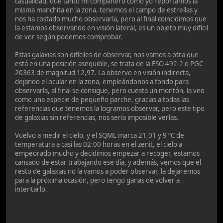
casualidad, que tanto mi compañero como yo reportamos la
misma manchita en la zona, tenemos el campo de estrellas y
nos ha costado mucho observarla, pero al final coincidimos que
la estamos observando en visión lateral, es un objeto muy difícil
de ver según podemos comprobar.
Estas galaxias son difíciles de observar, nos vamos a otra que
está en una posición asequible, se trata de la ESO 492-2 o PGC
20363 de magnitud 12,97. La observo en visión indirecta,
dejando el ocular en la zona, empleándonos a fondo para
observarla, al final se consigue, pero cuesta un montón, la veo
como una especie de pequeño parche, gracias a todas las
referencias que tenemos la logramos observar, pero este tipo
de galaxias sin referencias, nos sería imposible verlas.
Vuelvo a medir el cielo, y el SQML marca 21,01 y 9 ºC de
temperatura a casi las 02:00 horas en el zenit, el cielo a
empeorado mucho y decidimos empezar a recoger, estamos
cansado de estar trabajando ese día, y además, vemos que el
resto de galaxias no la vamos a poder observar, la dejaremos
para la próxima ocasión, pero tengo ganas de volver a
intentarlo.