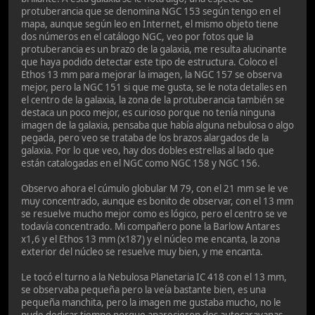
protuberancia que se denomina NGC 153 según tengo en el
mapa, aunque según leo en Internet, el mismo objeto tiene
dos números en el catálogo NGC, veo por fotos que la
protuberancia es un brazo de la galaxia, me resulta alucinante
que haya podido detectar este tipo de estructura. Coloco el
Ethos 13 mm para mejorar la imagen, la NGC 157 se observa
mejor, pero la NGC 151 si que me gusta, se le nota detalles en
el centro de la galaxia, la zona de la protuberancia también se
destaca un poco mejor, es curioso porque no tenía ninguna
imagen de la galaxia, pensaba que había alguna nebulosa o algo
pegada, pero veo se trataba de los brazos alargados de la
galaxia. Por lo que veo, hay dos dobles estrellas al lado que
están catalogadas en el NGC como NGC 158 y NGC 156.
Observo ahora el cúmulo globular M 79, con el 21 mm se le ve
muy concentrado, aunque es bonito de observar, con el 13 mm
se resuelve mucho mejor como es lógico, pero el centro se ve
todavía concentrado. Mi compañero pone la Barlow Antares
x1,6 y el Ethos 13 mm (x187) y el núcleo me encanta, la zona
exterior del núcleo se resuelve muy bien, y me encanta.
Le tocó el turno a la Nebulosa Planetaria IC 418 con el 13 mm,
se observaba pequeña pero la veía bastante bien, es una
pequeña manchita, pero la imagen me gustaba mucho, no le
pude dedicar tiempo porque aparecieron dos autocaravanas.