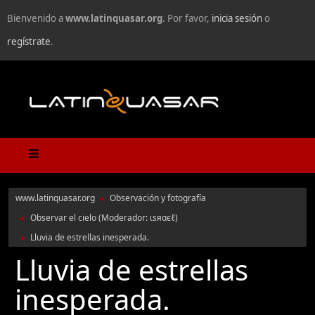
Bienvenido a
www.latinquasar.org
. Por favor,
inicia sesión
o
regístrate
.
www.latinquasar.org
Observación y fotografía
►
Observar el cielo
(Moderador:
ιѕяαєℓ
)
►
Lluvia de estrellas inesperada.
►
Lluvia de estrellas
inesperada.