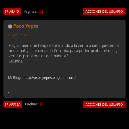
Páginas
1
IR ABAJO
ACCIONES DEL USUARIO
Paco Yepes
21-Jun-19, 12:55
Hay alguien que tenga este mando a la venta o bien que tenga
uno igual y esté cerca de Córdoba para poder probar el mío y
ver si el problema es del mando¿?
Saludos.
Mi Blog:
http://astroyepes.blogspot.com/
.
Páginas
1
IR ARRIBA
ACCIONES DEL USUARIO