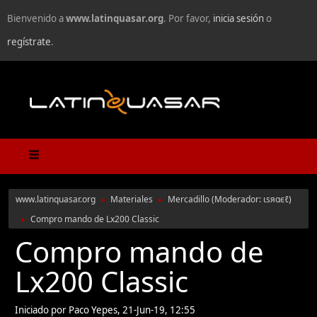
Bienvenido a
www.latinquasar.org
. Por favor,
inicia sesión
o
regístrate
.
www.latinquasar.org
Materiales
Mercadillo
(Moderador:
ιѕяαєℓ
)
►
►
Compro mando de Lx200 Classic
►
Compro mando de
Lx200 Classic
Iniciado por Paco Yepes, 21-Jun-19, 12:55