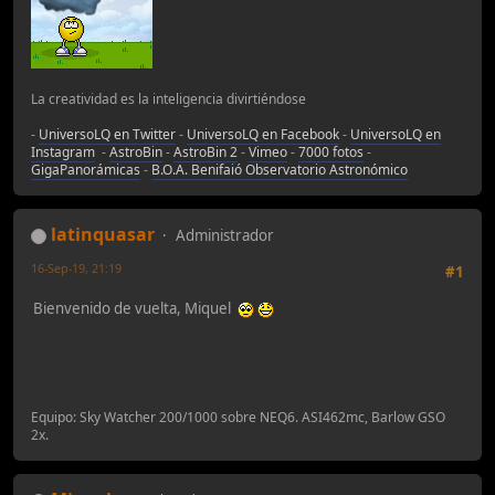
La creatividad es la inteligencia divirtiéndose
-
UniversoLQ en Twitter
-
UniversoLQ en Facebook
-
UniversoLQ en
Instagram
-
AstroBin
-
AstroBin 2
-
Vimeo
-
7000 fotos
-
GigaPanorámicas
-
B.O.A. Benifaió Observatorio Astronómico
latinquasar
Administrador
16-Sep-19, 21:19
#1
Bienvenido de vuelta, Miquel
Equipo: Sky Watcher 200/1000 sobre NEQ6. ASI462mc, Barlow GSO
2x.