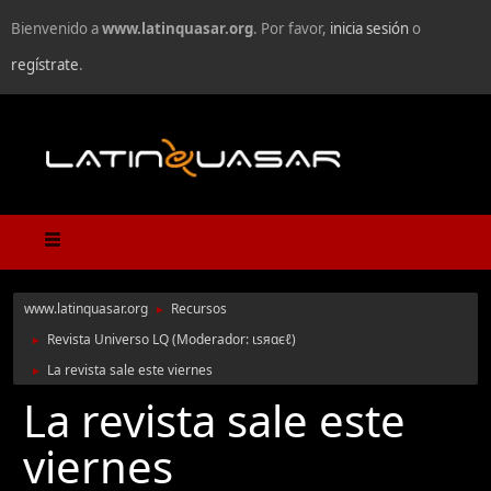
Bienvenido a
www.latinquasar.org
. Por favor,
inicia sesión
o
regístrate
.
www.latinquasar.org
Recursos
►
Revista Universo LQ
(Moderador:
ιѕяαєℓ
)
►
La revista sale este viernes
►
La revista sale este
viernes