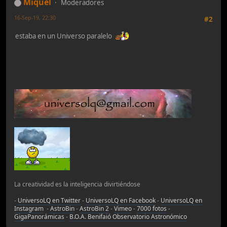
Miquel
Moderadores
16-Sep-19, 22:30
#2
estaba en un Universo paralelo
La creatividad es la inteligencia divirtiéndose
-
UniversoLQ en Twitter
-
UniversoLQ en Facebook
-
UniversoLQ en
Instagram
-
AstroBin
-
AstroBin 2
-
Vimeo
-
7000 fotos
-
GigaPanorámicas
-
B.O.A. Benifaió Observatorio Astronómico